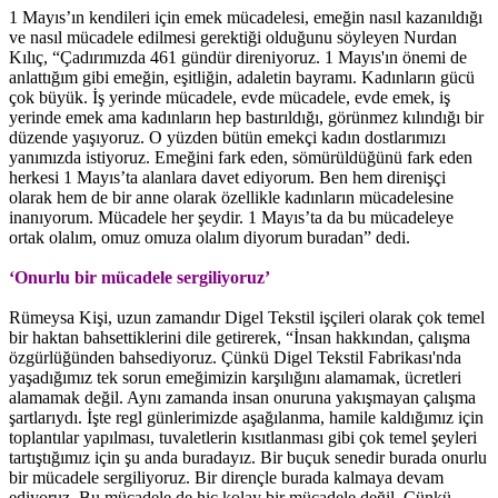
1 Mayıs’ın kendileri için emek mücadelesi, emeğin nasıl kazanıldığı
ve nasıl mücadele edilmesi gerektiği olduğunu söyleyen Nurdan
Kılıç, “Çadırımızda 461 gündür direniyoruz. 1 Mayıs'ın önemi de
anlattığım gibi emeğin, eşitliğin, adaletin bayramı. Kadınların gücü
çok büyük. İş yerinde mücadele, evde mücadele, evde emek, iş
yerinde emek ama kadınların hep bastırıldığı, görünmez kılındığı bir
düzende yaşıyoruz. O yüzden bütün emekçi kadın dostlarımızı
yanımızda istiyoruz. Emeğini fark eden, sömürüldüğünü fark eden
herkesi 1 Mayıs’ta alanlara davet ediyorum. Ben hem direnişçi
olarak hem de bir anne olarak özellikle kadınların mücadelesine
inanıyorum. Mücadele her şeydir. 1 Mayıs’ta da bu mücadeleye
ortak olalım, omuz omuza olalım diyorum buradan” dedi.
‘Onurlu bir mücadele sergiliyoruz’
Rümeysa Kişi, uzun zamandır Digel Tekstil işçileri olarak çok temel
bir haktan bahsettiklerini dile getirerek, “İnsan hakkından, çalışma
özgürlüğünden bahsediyoruz. Çünkü Digel Tekstil Fabrikası'nda
yaşadığımız tek sorun emeğimizin karşılığını alamamak, ücretleri
alamamak değil. Aynı zamanda insan onuruna yakışmayan çalışma
şartlarıydı. İşte regl günlerimizde aşağılanma, hamile kaldığımız için
toplantılar yapılması, tuvaletlerin kısıtlanması gibi çok temel şeyleri
tartıştığımız için şu anda buradayız. Bir buçuk senedir burada onurlu
bir mücadele sergiliyoruz. Bir dirençle burada kalmaya devam
ediyoruz. Bu mücadele de hiç kolay bir mücadele değil. Çünkü