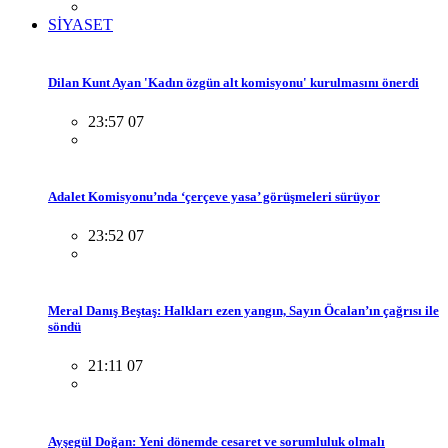
SİYASET
Dilan Kunt Ayan 'Kadın özgün alt komisyonu' kurulmasını önerdi
23:57 07
Adalet Komisyonu’nda ‘çerçeve yasa’ görüşmeleri sürüyor
23:52 07
Meral Danış Beştaş: Halkları ezen yangın, Sayın Öcalan’ın çağrısı ile
söndü
21:11 07
Ayşegül Doğan: Yeni dönemde cesaret ve sorumluluk olmalı