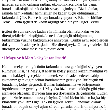
ücretler, şu anki çalışma şartları, ekonomik zorluklar bir yana,
burada psikolojik olarak da bir savaşın içindeyiz. Biz kadınlar,
aslında hem kadınlar hem işçiler, ne kadar güçlü olduğumuzun
farkında değiliz. Bence hatayı burada yapıyoruz. Bizimle birlikte
Temel Conta işçileri de kadın ağırlığı olan bir yer.
Digel Tekstil
işçileri de aynı şekilde kadın ağırlığı fazla olan fabrikalar ve biz
direniştekilerle birleştiğimizde ne kadar güçlü olduğumuzu,
birbirimizin yüzüne baktığımızda anlıyoruz. Çünkü aynı sebeplerden
dolayı bu mücadeleye başladık. Biz direnişteyiz. Onlar grevdeler. İki
direnişin de ortak meselesi aynıdır” dedi.
‘1 Mayıs ve 8 Mart kolay kazanılmadı’
Kadın emekçilerin gücünün farkında olması gerektiğini söyleyen
Rümeysa Kişi, “1 Mayıs, 8 Mart'ın kolay şekilde kazanılmadığını ve
ona da hakkıyla gerçekten direnerek ve mücadele ederek sahip
çıkmamız gerektiğini tekrar hatırlamamız gerekiyor. Bir buçuk yıl
burada hiç kolay geçmedi. Bunları hatırlamamız ve birleşmemiz,
örgütlenmemiz gerekiyor. 1 Mayıs’ta biz her sene olduğu gibi yine
alanlarda olacağız. Buradan tüm işçi dostlarıma da çağrımdır: Lütfen
gelin bizimle omuz omuza yürüyün. Çünkü bizim bizden başka hiç
kimsemiz yok. Biz Digel Tekstil İşçileri Tekstil Sendikası olarak
burada bir buçuk seneyi aşkın süredir gururla, onurla direniyoruz. 1