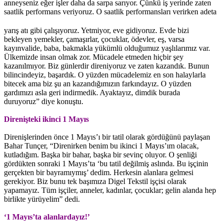
anneyseniz eğer işler daha da sarpa sarıyor. Çünkü iş yerinde zaten
saatlik performans veriyoruz.
O saatlik performansları verirken adeta
yarış atı gibi çalışıyoruz. Yetmiyor, eve gidiyoruz. Evde bizi
bekleyen yemekler, çamaşırlar, çocuklar, ödevler, eş, varsa
kayınvalide, baba, bakmakla yükümlü olduğumuz yaşlılarımız var.
Ülkemizde insan olmak zor. Mücadele etmeden hiçbir şey
kazanılmıyor. Biz günlerdir direniyoruz ve zaten kazandık. Bunun
bilincindeyiz, başardık. O yüzden mücadelemiz en son halaylarla
bitecek ama biz şu an kazandığımızın farkındayız. O yüzden
gardımızı asla geri indirmedik. Ayaktayız, dimdik burada
duruyoruz” diye konuştu.
Direnişteki ikinci 1 Mayıs
Direnişlerinden önce 1 Mayıs’ı bir tatil olarak gördüğünü paylaşan
Bahar Tunçer, “Direnirken benim bu ikinci 1 Mayıs’ım olacak,
kutladığım. Başka bir bahar, başka bir sevinç oluyor. O şenliği
gördükten sonraki 1 Mayıs’ta ‘bu tatil değilmiş aslında. Bu işçinin
gerçekten bir bayramıymış’ dedim. Herkesin alanlara gelmesi
gerekiyor. Biz bunu tek başımıza Digel Tekstil işçisi olarak
yapamayız. Tüm işçiler, anneler, kadınlar, çocuklar; gelin alanda hep
birlikte yürüyelim” dedi.
‘1 Mayıs’ta alanlardayız!’