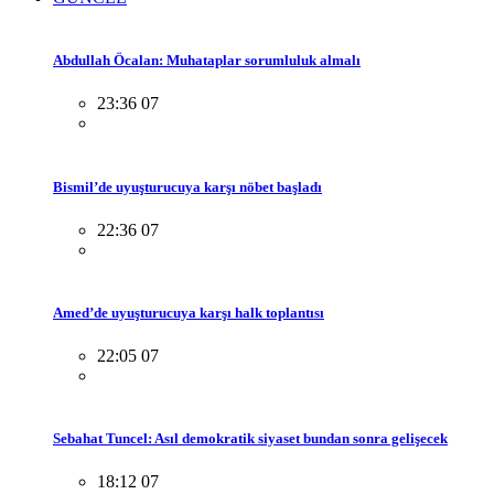
Abdullah Öcalan: Muhataplar sorumluluk almalı
23:36 07
Bismil’de uyuşturucuya karşı nöbet başladı
22:36 07
Amed’de uyuşturucuya karşı halk toplantısı
22:05 07
Sebahat Tuncel: Asıl demokratik siyaset bundan sonra gelişecek
18:12 07