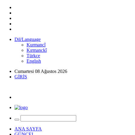
Dil/Language
Kurmancî
Kırmanckî
Türkçe
Englısh
Cumartesi 08 Ağustos 2026
GİRİŞ
ANA SAYFA
GÜNCEL