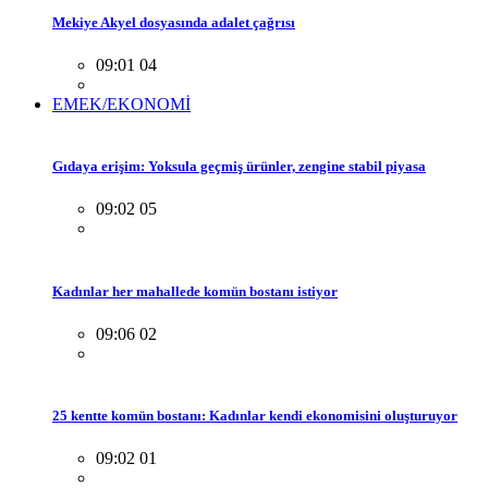
Mekiye Akyel dosyasında adalet çağrısı
09:01 04
EMEK/EKONOMİ
Gıdaya erişim: Yoksula geçmiş ürünler, zengine stabil piyasa
09:02 05
Kadınlar her mahallede komün bostanı istiyor
09:06 02
25 kentte komün bostanı: Kadınlar kendi ekonomisini oluşturuyor
09:02 01