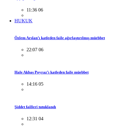
11:36 06
HUKUK
Özlem Arslan’ı katleden faile ağırlaştırılmış müebbet
22:07 06
Hale Akbaş Poyraz’ı katleden faile müebbet
14:16 05
Şiddet failleri tutuklandı
12:31 04