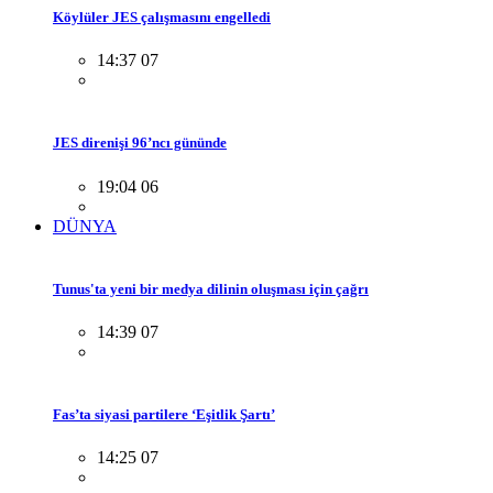
Köylüler JES çalışmasını engelledi
14:37 07
JES direnişi 96’ncı gününde
19:04 06
DÜNYA
Tunus'ta yeni bir medya dilinin oluşması için çağrı
14:39 07
Fas’ta siyasi partilere ‘Eşitlik Şartı’
14:25 07