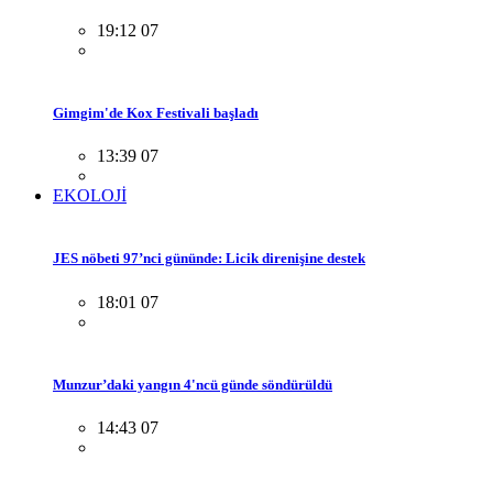
19:12 07
Gimgim'de Kox Festivali başladı
13:39 07
EKOLOJİ
JES nöbeti 97’nci gününde: Licik direnişine destek
18:01 07
Munzur’daki yangın 4'ncü günde söndürüldü
14:43 07