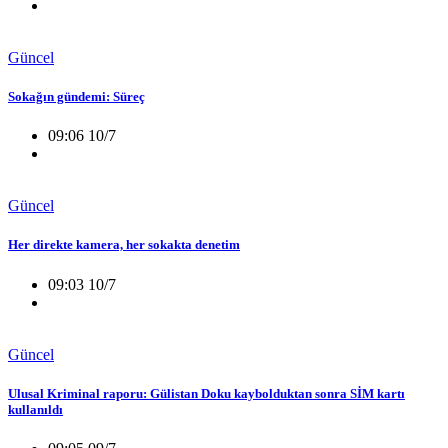
Güncel
Sokağın gündemi: Süreç
09:06 10/7
Güncel
Her direkte kamera, her sokakta denetim
09:03 10/7
Güncel
Ulusal Kriminal raporu: Gülistan Doku kaybolduktan sonra SİM kartı
kullanıldı