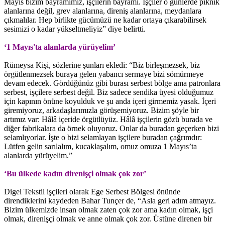
Mayıs bizim bayramımız, işçilerin bayramı. İşçiler o günlerde piknik
alanlarına değil, grev alanlarına, direniş alanlarına, meydanlara
çıkmalılar. Hep birlikte gücümüzü ne kadar ortaya çıkarabilirsek
sesimizi o kadar yükseltmeliyiz” diye belirtti.
‘1 Mayıs'ta alanlarda yürüyelim’
Rümeysa Kişi, sözlerine şunları ekledi: “Biz birleşmezsek, biz
örgütlenmezsek buraya gelen yabancı sermaye bizi sömürmeye
devam edecek. Gördüğünüz gibi burası serbest bölge ama patronlara
serbest, işçilere serbest değil. Biz sadece sendika üyesi olduğumuz
için kapının önüne koyulduk ve şu anda içeri girmemiz yasak. İçeri
giremiyoruz, arkadaşlarımızla görüşemiyoruz. Bizim şöyle bir
artımız var: Hâlâ içeride örgütlüyüz. Hâlâ işçilerin gözü burada ve
diğer fabrikalara da örnek oluyoruz. Onlar da buradan geçerken bizi
selamlıyorlar. İşte o bizi selamlayan işçilere buradan çağrımdır:
Lütfen gelin sarılalım, kucaklaşalım, omuz omuza 1 Mayıs’ta
alanlarda yürüyelim.”
‘Bu ülkede kadın direnişçi olmak çok zor’
Digel Tekstil işçileri olarak Ege Serbest Bölgesi önünde
direndiklerini kaydeden Bahar Tunçer de, “Asla geri adım atmayız.
Bizim ülkemizde insan olmak zaten çok zor ama kadın olmak, işçi
olmak, direnişçi olmak ve anne olmak çok zor. Üstüne direnen bir