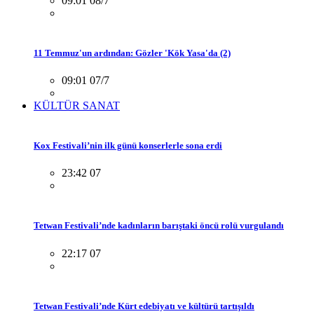
09:01 08/7
11 Temmuz'un ardından: Gözler 'Kök Yasa'da (2)
09:01 07/7
KÜLTÜR SANAT
Kox Festivali’nin ilk günü konserlerle sona erdi
23:42 07
Tetwan Festivali’nde kadınların barıştaki öncü rolü vurgulandı
22:17 07
Tetwan Festivali’nde Kürt edebiyatı ve kültürü tartışıldı