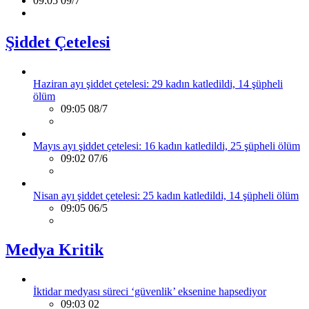
09:05 09/7
Şiddet Çetelesi
Haziran ayı şiddet çetelesi: 29 kadın katledildi, 14 şüpheli
ölüm
09:05 08/7
Mayıs ayı şiddet çetelesi: 16 kadın katledildi, 25 şüpheli ölüm
09:02 07/6
Nisan ayı şiddet çetelesi: 25 kadın katledildi, 14 şüpheli ölüm
09:05 06/5
Medya Kritik
İktidar medyası süreci ‘güvenlik’ eksenine hapsediyor
09:03 02