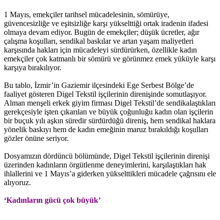
1 Mayıs, emekçiler tarihsel mücadelesinin, sömürüye,
güvencesizliğe ve eşitsizliğe karşı yükselttiği ortak iradenin ifadesi
olmaya devam ediyor. Bugün de emekçiler; düşük ücretler, ağır
çalışma koşulları, sendikal baskılar ve artan yaşam maliyetleri
karşısında hakları için mücadeleyi sürdürürken, özellikle kadın
emekçiler çok katmanlı bir sömürü ve görünmez emek yüküyle karşı
karşıya bırakılıyor.
Bu tablo, İzmir’in Gaziemir ilçesindeki Ege Serbest Bölge’de
faaliyet gösteren Digel Tekstil işçilerinin direnişinde somutlaşıyor.
Alman menşeli erkek giyim firması Digel Tekstil’de sendikalaştıkları
gerekçesiyle işten çıkarılan ve büyük çoğunluğu kadın olan işçilerin
bir buçuk yılı aşkın süredir sürdürdüğü direniş, hem sendikal haklara
yönelik baskıyı hem de kadın emeğinin maruz bırakıldığı koşulları
gözler önüne seriyor.
Dosyamızın dördüncü bölümünde, Digel Tekstil işçilerinin direnişi
üzerinden kadınların örgütlenme deneyimlerini, karşılaştıkları hak
ihlallerini ve 1 Mayıs’a giderken yükselttikleri mücadele çağrısını ele
alıyoruz.
‘Kadınların gücü çok büyük’