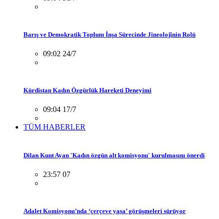
Barış ve Demokratik Toplum İnşa Sürecinde Jineolojînin Rolü
09:02 24/7
Kürdistan Kadın Özgürlük Hareketi Deneyimi
09:04 17/7
TÜM HABERLER
Dilan Kunt Ayan 'Kadın özgün alt komisyonu' kurulmasını önerdi
23:57 07
Adalet Komisyonu’nda ‘çerçeve yasa’ görüşmeleri sürüyor