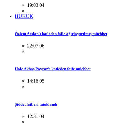
19:03 04
HUKUK
Özlem Arslan’ı katleden faile ağırlaştırılmış müebbet
22:07 06
Hale Akbaş Poyraz’ı katleden faile müebbet
14:16 05
Şiddet failleri tutuklandı
12:31 04