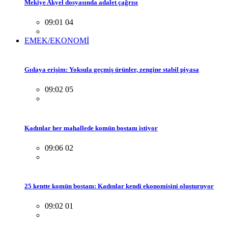
Mekiye Akyel dosyasında adalet çağrısı
09:01 04
EMEK/EKONOMİ
Gıdaya erişim: Yoksula geçmiş ürünler, zengine stabil piyasa
09:02 05
Kadınlar her mahallede komün bostanı istiyor
09:06 02
25 kentte komün bostanı: Kadınlar kendi ekonomisini oluşturuyor
09:02 01