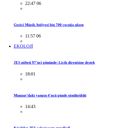
22:47 06
Gezici Müzik Atölyesi bin 700 çocuğa ulaştı
11:57 06
EKOLOJİ
JES nöbeti 97’nci gününde: Licik direnişine destek
18:01
Munzur’daki yangın 4'ncü günde söndürüldü
14:43
Köylüler JES çalışmasını engelledi