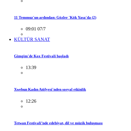
11 Temmuz'un ardından: Gözler 'Kök Yasa'da (2)
09:01 07/7
KÜLTÜR SANAT
Gimgim'de Kox Festivali başladı
13:39
Xwebun Kadın Atölyesi'nden sosyal etkinlik
12:26
Tetwan Festivali’nde edebiyat, dil ve müzik buluşması