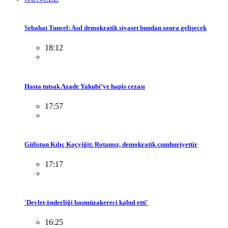
Sebahat Tuncel: Asıl demokratik siyaset bundan sonra gelişecek
18:12
Hasta tutsak Azade Yakubi’ye hapis cezası
17:57
Gülistan Kılıç Koçyiğit: Rotamız, demokratik cumhuriyettir
17:17
'Devlet önderliği başmüzakereci kabul etti'
16:25