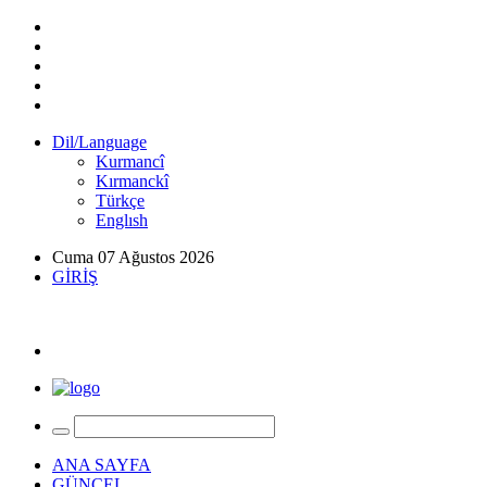
Dil/Language
Kurmancî
Kırmanckî
Türkçe
Englısh
Cuma 07 Ağustos 2026
GİRİŞ
ANA SAYFA
GÜNCEL