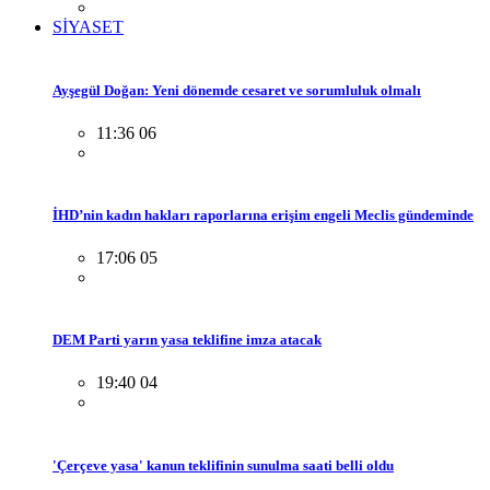
SİYASET
Ayşegül Doğan: Yeni dönemde cesaret ve sorumluluk olmalı
11:36 06
İHD’nin kadın hakları raporlarına erişim engeli Meclis gündeminde
17:06 05
DEM Parti yarın yasa teklifine imza atacak
19:40 04
'Çerçeve yasa' kanun teklifinin sunulma saati belli oldu