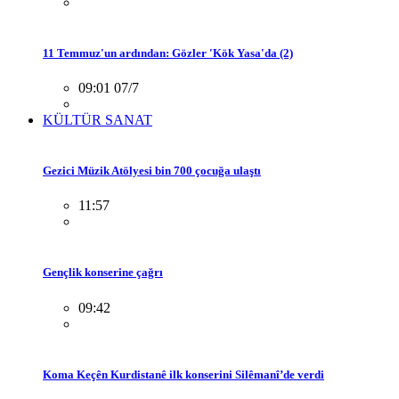
11 Temmuz'un ardından: Gözler 'Kök Yasa'da (2)
09:01 07/7
KÜLTÜR SANAT
Gezici Müzik Atölyesi bin 700 çocuğa ulaştı
11:57
Gençlik konserine çağrı
09:42
Koma Keçên Kurdistanê ilk konserini Silêmanî’de verdi