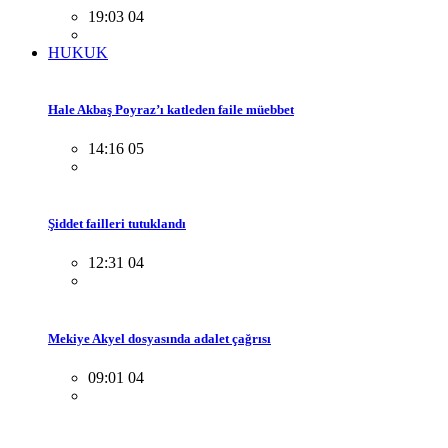
19:03 04
HUKUK
Hale Akbaş Poyraz’ı katleden faile müebbet
14:16 05
Şiddet failleri tutuklandı
12:31 04
Mekiye Akyel dosyasında adalet çağrısı
09:01 04