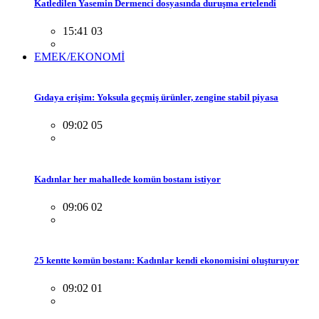
Katledilen Yasemin Dermenci dosyasında duruşma ertelendi
15:41 03
EMEK/EKONOMİ
Gıdaya erişim: Yoksula geçmiş ürünler, zengine stabil piyasa
09:02 05
Kadınlar her mahallede komün bostanı istiyor
09:06 02
25 kentte komün bostanı: Kadınlar kendi ekonomisini oluşturuyor
09:02 01