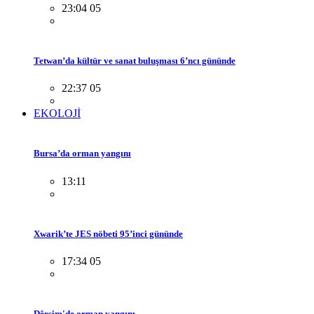
23:04 05
Tetwan’da kültür ve sanat buluşması 6’ncı gününde
22:37 05
EKOLOJİ
Bursa’da orman yangını
13:11
Xwarik’te JES nöbeti 95’inci gününde
17:34 05
Dêrsim'de orman yangını