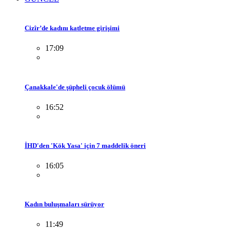
Cizîr’de kadını katletme girişimi
17:09
Çanakkale'de şüpheli çocuk ölümü
16:52
İHD'den 'Kök Yasa' için 7 maddelik öneri
16:05
Kadın buluşmaları sürüyor
11:49