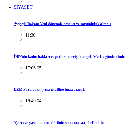
SİYASET
Ayşegül Doğan: Yeni dönemde cesaret ve sorumluluk olmalı
11:36
İHD’nin kadın hakları raporlarına erişim engeli Meclis gündeminde
17:06 05
DEM Parti yarın yasa teklifine imza atacak
19:40 04
'Çerçeve yasa' kanun teklifinin sunulma saati belli oldu