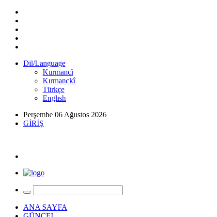
Dil/Language
Kurmancî
Kırmanckî
Türkçe
Englısh
Perşembe 06 Ağustos 2026
GİRİŞ
ANA SAYFA
GÜNCEL