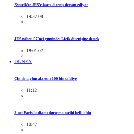
Xwarik’te JES’e karşı direniş devam ediyor
19:37 08
JES nöbeti 97’nci gününde: Licik direnişine destek
18:01 07
DÜNYA
Çin'de tayfun alarmı: 100 bin tahliye
11:12
2'nci Paris katliamı duruşma tarihi belli oldu
10:47