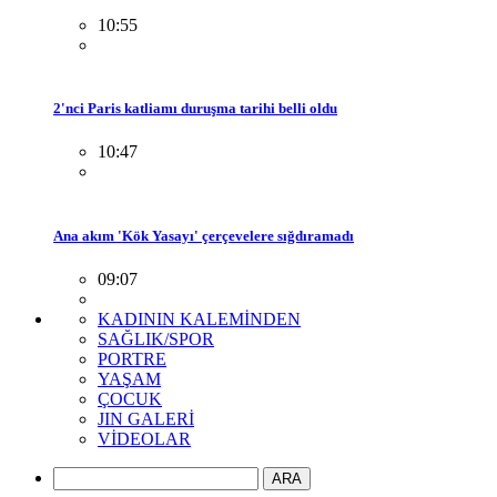
10:55
2'nci Paris katliamı duruşma tarihi belli oldu
10:47
Ana akım 'Kök Yasayı' çerçevelere sığdıramadı
09:07
KADININ KALEMİNDEN
SAĞLIK/SPOR
PORTRE
YAŞAM
ÇOCUK
JIN GALERİ
VİDEOLAR
ARA