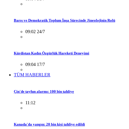
Barış ve Demokratik Toplum İnşa Sürecinde Jineolojînin Rolü
09:02 24/7
Kürdistan Kadın Özgürlük Hareketi Deneyimi
09:04 17/7
TÜM HABERLER
Çin'de tayfun alarmı: 100 bin tahliye
11:12
Kanada'da yangın: 20 bin kişi tahliye edildi