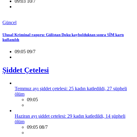
09:03 10/7
Güncel
Ulusal Kriminal raporu: Gülistan Doku kaybolduktan sonra SİM kartı
kullanıldı
09:05 09/7
Şiddet Çetelesi
Temmuz ayı şiddet çetelesi: 25 kadın katledildi, 27 şüpheli
ölüm
09:05
Haziran ayı şiddet çetelesi: 29 kadın katledildi, 14 şüpheli
ölüm
09:05 08/7