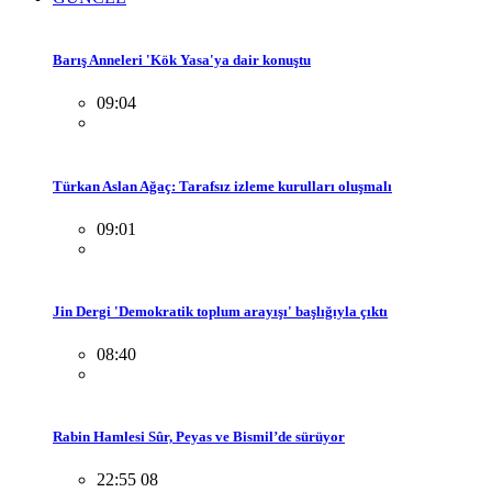
Barış Anneleri 'Kök Yasa'ya dair konuştu
09:04
Türkan Aslan Ağaç: Tarafsız izleme kurulları oluşmalı
09:01
Jin Dergi 'Demokratik toplum arayışı' başlığıyla çıktı
08:40
Rabin Hamlesi Sûr, Peyas ve Bismil’de sürüyor
22:55 08