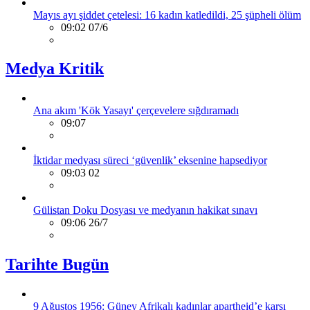
Mayıs ayı şiddet çetelesi: 16 kadın katledildi, 25 şüpheli ölüm
09:02 07/6
Medya Kritik
Ana akım 'Kök Yasayı' çerçevelere sığdıramadı
09:07
İktidar medyası süreci ‘güvenlik’ eksenine hapsediyor
09:03 02
Gülistan Doku Dosyası ve medyanın hakikat sınavı
09:06 26/7
Tarihte Bugün
9 Ağustos 1956: Güney Afrikalı kadınlar apartheid’e karşı