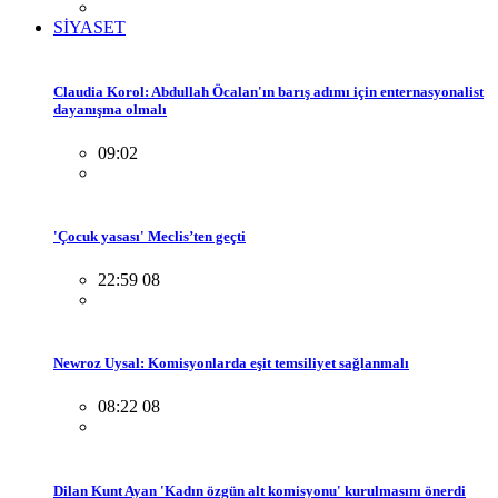
SİYASET
Claudia Korol: Abdullah Öcalan'ın barış adımı için enternasyonalist
dayanışma olmalı
09:02
'Çocuk yasası' Meclis’ten geçti
22:59 08
Newroz Uysal: Komisyonlarda eşit temsiliyet sağlanmalı
08:22 08
Dilan Kunt Ayan 'Kadın özgün alt komisyonu' kurulmasını önerdi