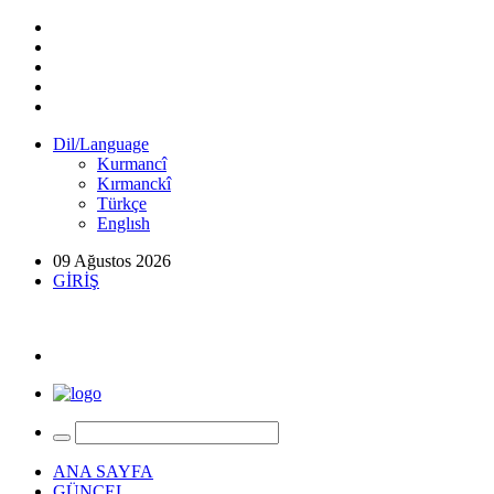
Dil/Language
Kurmancî
Kırmanckî
Türkçe
Englısh
09 Ağustos 2026
GİRİŞ
ANA SAYFA
GÜNCEL