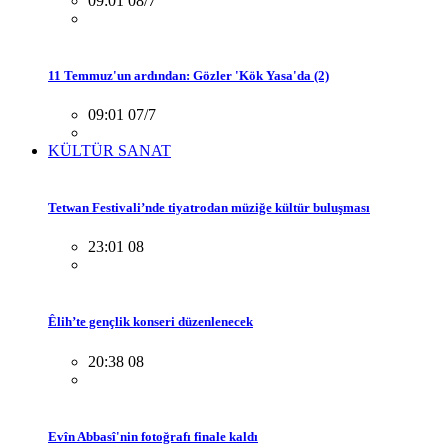
09:01 08/7
11 Temmuz'un ardından: Gözler 'Kök Yasa'da (2)
09:01 07/7
KÜLTÜR SANAT
Tetwan Festivali’nde tiyatrodan müziğe kültür buluşması
23:01 08
Êlih’te gençlik konseri düzenlenecek
20:38 08
Evîn Abbasî'nin fotoğrafı finale kaldı