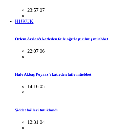
23:57 07
HUKUK
Özlem Arslan’ı katleden faile ağırlaştırılmış müebbet
22:07 06
Hale Akbaş Poyraz’ı katleden faile müebbet
14:16 05
Şiddet failleri tutuklandı
12:31 04