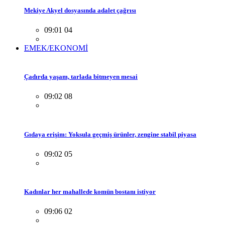
Mekiye Akyel dosyasında adalet çağrısı
09:01 04
EMEK/EKONOMİ
Çadırda yaşam, tarlada bitmeyen mesai
09:02 08
Gıdaya erişim: Yoksula geçmiş ürünler, zengine stabil piyasa
09:02 05
Kadınlar her mahallede komün bostanı istiyor
09:06 02