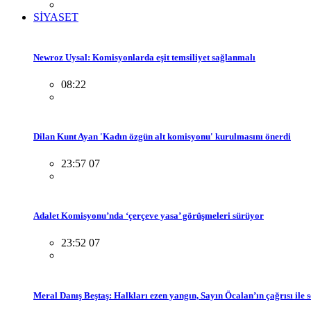
SİYASET
Newroz Uysal: Komisyonlarda eşit temsiliyet sağlanmalı
08:22
Dilan Kunt Ayan 'Kadın özgün alt komisyonu' kurulmasını önerdi
23:57 07
Adalet Komisyonu’nda ‘çerçeve yasa’ görüşmeleri sürüyor
23:52 07
Meral Danış Beştaş: Halkları ezen yangın, Sayın Öcalan’ın çağrısı ile 