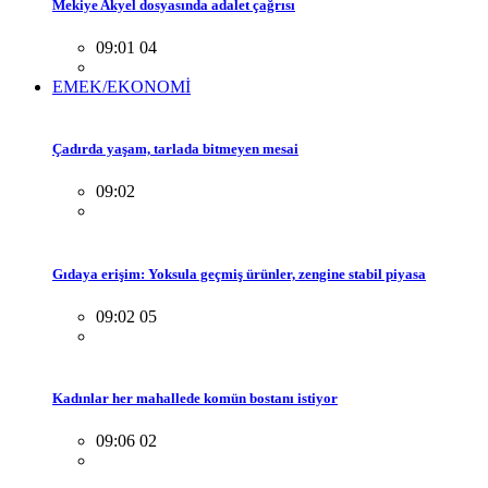
Mekiye Akyel dosyasında adalet çağrısı
09:01 04
EMEK/EKONOMİ
Çadırda yaşam, tarlada bitmeyen mesai
09:02
Gıdaya erişim: Yoksula geçmiş ürünler, zengine stabil piyasa
09:02 05
Kadınlar her mahallede komün bostanı istiyor
09:06 02