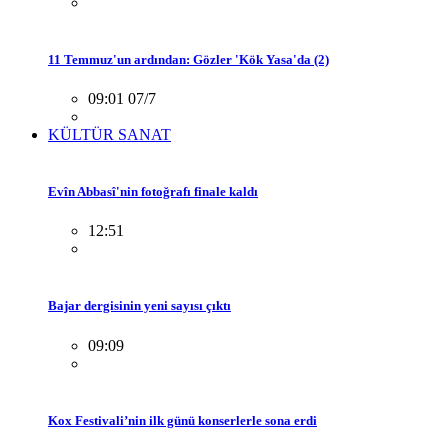
11 Temmuz'un ardından: Gözler 'Kök Yasa'da (2)
09:01 07/7
KÜLTÜR SANAT
Evîn Abbasî'nin fotoğrafı finale kaldı
12:51
Bajar dergisinin yeni sayısı çıktı
09:09
Kox Festivali’nin ilk günü konserlerle sona erdi