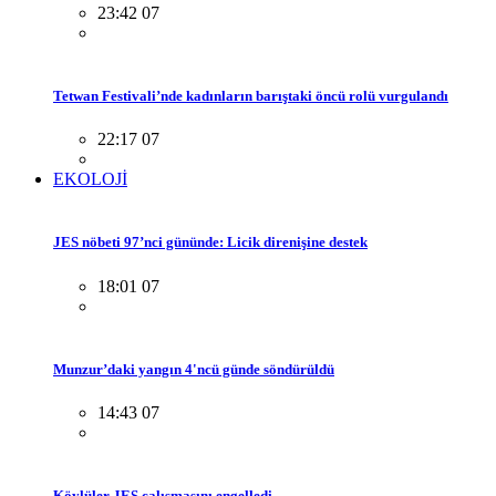
23:42 07
Tetwan Festivali’nde kadınların barıştaki öncü rolü vurgulandı
22:17 07
EKOLOJİ
JES nöbeti 97’nci gününde: Licik direnişine destek
18:01 07
Munzur’daki yangın 4'ncü günde söndürüldü
14:43 07
Köylüler JES çalışmasını engelledi