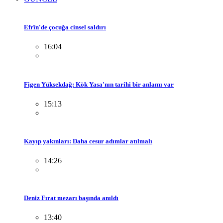
Efrîn'de çocuğa cinsel saldırı
16:04
Figen Yüksekdağ: Kök Yasa'nın tarihi bir anlamı var
15:13
Kayıp yakınları: Daha cesur adımlar atılmalı
14:26
Deniz Fırat mezarı başında anıldı
13:40