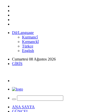
Dil/Language
Kurmancî
Kırmanckî
Türkçe
Englısh
Cumartesi 08 Ağustos 2026
GİRİŞ
ANA SAYFA
GÜNCEL