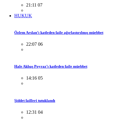
21:11 07
HUKUK
Özlem Arslan’ı katleden faile ağırlaştırılmış müebbet
22:07 06
Hale Akbaş Poyraz’ı katleden faile müebbet
14:16 05
Şiddet failleri tutuklandı
12:31 04