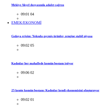
Mekiye Akyel dosyasında adalet çağrısı
09:01 04
EMEK/EKONOMİ
Gıdaya erişim: Yoksula geçmiş ürünler, zengine stabil piyasa
09:02 05
Kadınlar her mahallede komün bostanı istiyor
09:06 02
25 kentte komün bostanı: Kadınlar kendi ekonomisini oluşturuyor
09:02 01