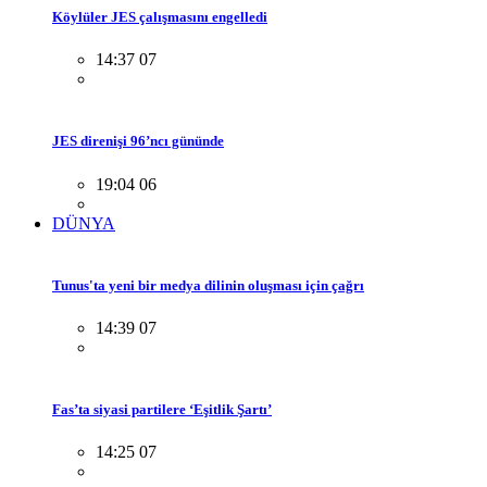
Köylüler JES çalışmasını engelledi
14:37 07
JES direnişi 96’ncı gününde
19:04 06
DÜNYA
Tunus'ta yeni bir medya dilinin oluşması için çağrı
14:39 07
Fas’ta siyasi partilere ‘Eşitlik Şartı’
14:25 07