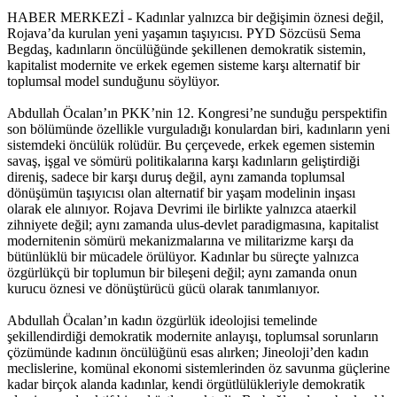
HABER MERKEZİ - Kadınlar yalnızca bir değişimin öznesi değil,
Rojava’da kurulan yeni yaşamın taşıyıcısı. PYD Sözcüsü Sema
Begdaş, kadınların öncülüğünde şekillenen demokratik sistemin,
kapitalist modernite ve erkek egemen sisteme karşı alternatif bir
toplumsal model sunduğunu söylüyor.
Abdullah Öcalan’ın PKK’nin 12. Kongresi’ne sunduğu perspektifin
son bölümünde özellikle vurguladığı konulardan biri, kadınların yeni
sistemdeki öncülük rolüdür. Bu çerçevede, erkek egemen sistemin
savaş, işgal ve sömürü politikalarına karşı kadınların geliştirdiği
direniş, sadece bir karşı duruş değil, aynı zamanda toplumsal
dönüşümün taşıyıcısı olan alternatif bir yaşam modelinin inşası
olarak ele alınıyor. Rojava Devrimi ile birlikte yalnızca ataerkil
zihniyete değil; aynı zamanda ulus-devlet paradigmasına, kapitalist
modernitenin sömürü mekanizmalarına ve militarizme karşı da
bütünlüklü bir mücadele örülüyor. Kadınlar bu süreçte yalnızca
özgürlükçü bir toplumun bir bileşeni değil; aynı zamanda onun
kurucu öznesi ve dönüştürücü gücü olarak tanımlanıyor.
Abdullah Öcalan’ın kadın özgürlük ideolojisi temelinde
şekillendirdiği demokratik modernite anlayışı, toplumsal sorunların
çözümünde kadının öncülüğünü esas alırken; Jineoloji’den kadın
meclislerine, komünal ekonomi sistemlerinden öz savunma güçlerine
kadar birçok alanda kadınlar, kendi örgütlülükleriyle demokratik