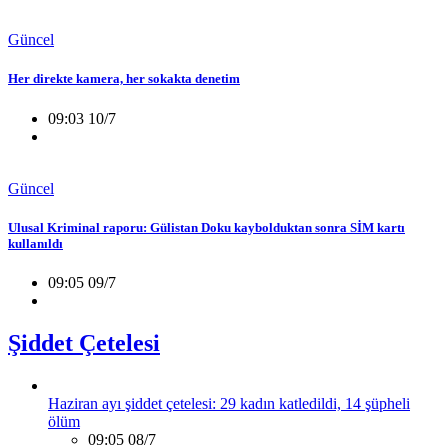
Güncel
Her direkte kamera, her sokakta denetim
09:03 10/7
Güncel
Ulusal Kriminal raporu: Gülistan Doku kaybolduktan sonra SİM kartı
kullanıldı
09:05 09/7
Şiddet Çetelesi
Haziran ayı şiddet çetelesi: 29 kadın katledildi, 14 şüpheli
ölüm
09:05 08/7