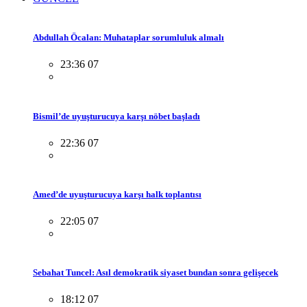
Abdullah Öcalan: Muhataplar sorumluluk almalı
23:36 07
Bismil’de uyuşturucuya karşı nöbet başladı
22:36 07
Amed’de uyuşturucuya karşı halk toplantısı
22:05 07
Sebahat Tuncel: Asıl demokratik siyaset bundan sonra gelişecek
18:12 07