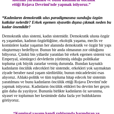
ettiği Rojava Devrimi’nde yapmak istiyoruz.”
*Kadınların demokratik ulus paradigmasına sunduğu özgün
katkılar nelerdir? Erkek egemen siyasetin dışına çıkmak neden bu
kadar önemlidir?
Demokratik ulus sistemi, kadın sistemidir. Demokratik ulusta özgür
eş yaşamdan, kadının özgürlüğüne, ekolojik yaşama, meclis ve
komünlere kadar yaşamın her alanında demokratik ve özgür bir yapı
oluşturmayı hedefliyor. Bunun bir anda olmasının zor olduğunu
biliyoruz. Çünkü bin yıllardır yaratılan bir erkek egemen sistemi var.
Emperyal, sömürgeci devletlerin yürütmüş olduğu politikalar
topluma çok büyük zararlar vermiş durumda. Bundan kaynaklı
kadınların öncülük edecekleri bir sistemde, erkekleri yok saymaktan
ziyade beraber nasıl yaşam sürdürülür, bunun mücadelesini esas
alıyoruz. Ahlaki-politik ve tüm topluma hitap edecek bir sistemin
yaratılması ve bunu kadınların öncülük ettiği Rojava Devrimi’nde
yapmak istiyoruz. Kadınların öncülük ettikleri bu devrim her geçen
gün daha da yayılıyor. Bununla birlikte kadınların öz savunma,
siyaset ve toplumun her kesiminde daha fazla yer bulduklarını
görüyoruz.
“Komünal yaşamı kendi ruhlarında barındıran ve