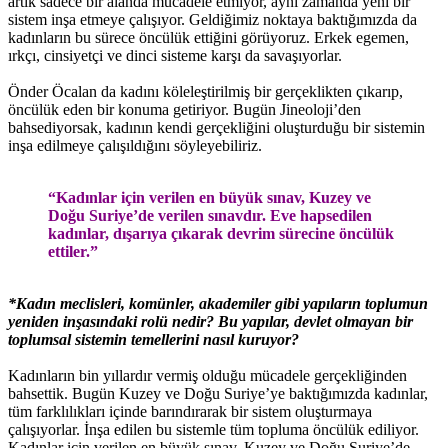
artık sadece bir alanda mücadele etmiyor, aynı zamanda yeni bir
sistem inşa etmeye çalışıyor. Geldiğimiz noktaya baktığımızda da
kadınların bu sürece öncülük ettiğini görüyoruz. Erkek egemen,
ırkçı, cinsiyetçi ve dinci sisteme karşı da savaşıyorlar.
Önder Öcalan da kadını köleleştirilmiş bir gerçeklikten çıkarıp,
öncülük eden bir konuma getiriyor. Bugün Jineoloji’den
bahsediyorsak, kadının kendi gerçekliğini oluşturduğu bir sistemin
inşa edilmeye çalışıldığını söyleyebiliriz.
“Kadınlar için verilen en büyük sınav, Kuzey ve
Doğu Suriye’de verilen sınavdır. Eve hapsedilen
kadınlar, dışarıya çıkarak devrim sürecine öncülük
ettiler.”
*Kadın meclisleri, komünler, akademiler gibi yapıların toplumun
yeniden inşasındaki rolü nedir? Bu yapılar, devlet olmayan bir
toplumsal sistemin temellerini nasıl kuruyor?
Kadınların bin yıllardır vermiş olduğu mücadele gerçekliğinden
bahsettik. Bugün Kuzey ve Doğu Suriye’ye baktığımızda kadınlar,
tüm farklılıkları içinde barındırarak bir sistem oluşturmaya
çalışıyorlar. İnşa edilen bu sistemle tüm topluma öncülük ediliyor.
Kadınlar için verilen en büyük sınav, Kuzey ve Doğu Suriye’de