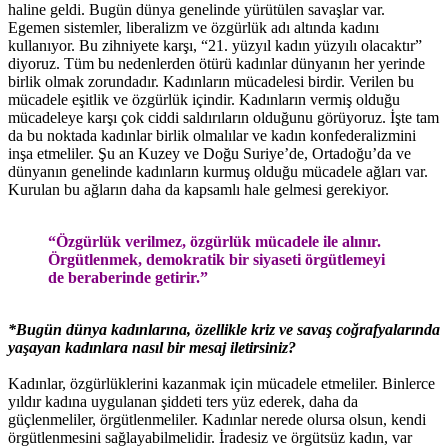
haline geldi. Bugün dünya genelinde yürütülen savaşlar var.
Egemen sistemler, liberalizm ve özgürlük adı altında kadını
kullanıyor. Bu zihniyete karşı, “21. yüzyıl kadın yüzyılı olacaktır”
diyoruz. Tüm bu nedenlerden ötürü kadınlar dünyanın her yerinde
birlik olmak zorundadır. Kadınların mücadelesi birdir. Verilen bu
mücadele eşitlik ve özgürlük içindir. Kadınların vermiş olduğu
mücadeleye karşı çok ciddi saldırıların olduğunu görüyoruz. İşte tam
da bu noktada kadınlar birlik olmalılar ve kadın konfederalizmini
inşa etmeliler. Şu an Kuzey ve Doğu Suriye’de, Ortadoğu’da ve
dünyanın genelinde kadınların kurmuş olduğu mücadele ağları var.
Kurulan bu ağların daha da kapsamlı hale gelmesi gerekiyor.
“Özgürlük verilmez, özgürlük mücadele ile alınır.
Örgütlenmek, demokratik bir siyaseti örgütlemeyi
de beraberinde getirir.”
*Bugün dünya kadınlarına, özellikle kriz ve savaş coğrafyalarında
yaşayan kadınlara nasıl bir mesaj iletirsiniz?
Kadınlar, özgürlüklerini kazanmak için mücadele etmeliler. Binlerce
yıldır kadına uygulanan şiddeti ters yüz ederek, daha da
güçlenmeliler, örgütlenmeliler. Kadınlar nerede olursa olsun, kendi
örgütlenmesini sağlayabilmelidir. İradesiz ve örgütsüz kadın, var