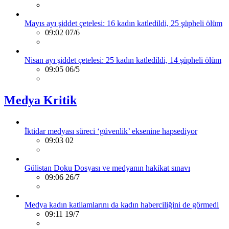
Mayıs ayı şiddet çetelesi: 16 kadın katledildi, 25 şüpheli ölüm
09:02 07/6
Nisan ayı şiddet çetelesi: 25 kadın katledildi, 14 şüpheli ölüm
09:05 06/5
Medya Kritik
İktidar medyası süreci ‘güvenlik’ eksenine hapsediyor
09:03 02
Gülistan Doku Dosyası ve medyanın hakikat sınavı
09:06 26/7
Medya kadın katliamlarını da kadın haberciliğini de görmedi
09:11 19/7