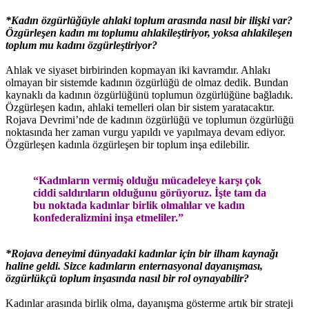
*Kadın özgürlüğüyle ahlaki toplum arasında nasıl bir ilişki var?
Özgürleşen kadın mı toplumu ahlakileştiriyor, yoksa ahlakileşen
toplum mu kadını özgürleştiriyor?
Ahlak ve siyaset birbirinden kopmayan iki kavramdır. Ahlakı
olmayan bir sistemde kadının özgürlüğü de olmaz dedik. Bundan
kaynaklı da kadının özgürlüğünü toplumun özgürlüğüne bağladık.
Özgürleşen kadın, ahlaki temelleri olan bir sistem yaratacaktır.
Rojava Devrimi’nde de kadının özgürlüğü ve toplumun özgürlüğü
noktasında her zaman vurgu yapıldı ve yapılmaya devam ediyor.
Özgürleşen kadınla özgürleşen bir toplum inşa edilebilir.
“Kadınların vermiş olduğu mücadeleye karşı çok
ciddi saldırıların olduğunu görüyoruz. İşte tam da
bu noktada kadınlar birlik olmalılar ve kadın
konfederalizmini inşa etmeliler.”
*Rojava deneyimi dünyadaki kadınlar için bir ilham kaynağı
haline geldi. Sizce kadınların enternasyonal dayanışması,
özgürlükçü toplum inşasında nasıl bir rol oynayabilir?
Kadınlar arasında birlik olma, dayanışma gösterme artık bir strateji