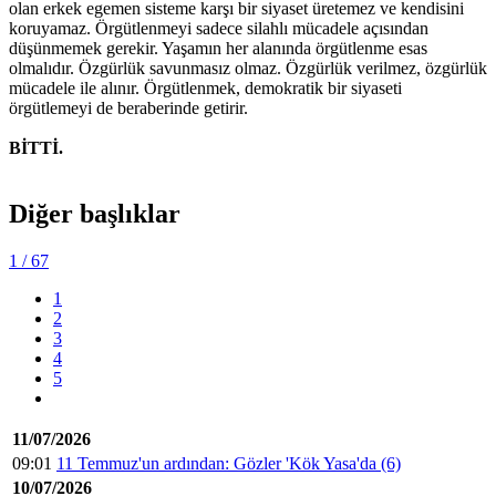
olan erkek egemen sisteme karşı bir siyaset üretemez ve kendisini
koruyamaz. Örgütlenmeyi sadece silahlı mücadele açısından
düşünmemek gerekir. Yaşamın her alanında örgütlenme esas
olmalıdır. Özgürlük savunmasız olmaz. Özgürlük verilmez, özgürlük
mücadele ile alınır. Örgütlenmek, demokratik bir siyaseti
örgütlemeyi de beraberinde getirir.
BİTTİ.
Diğer başlıklar
1
/ 67
1
2
3
4
5
11/07/2026
09:01
11 Temmuz'un ardından: Gözler 'Kök Yasa'da (6)
10/07/2026