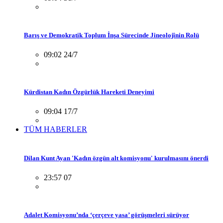
Barış ve Demokratik Toplum İnşa Sürecinde Jineolojînin Rolü
09:02 24/7
Kürdistan Kadın Özgürlük Hareketi Deneyimi
09:04 17/7
TÜM HABERLER
Dilan Kunt Ayan 'Kadın özgün alt komisyonu' kurulmasını önerdi
23:57 07
Adalet Komisyonu’nda ‘çerçeve yasa’ görüşmeleri sürüyor