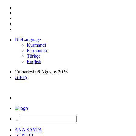
Dil/Language
Kurmancî
Kırmanckî
Türkçe
Englısh
Cumartesi 08 Ağustos 2026
GİRİŞ
ANA SAYFA
GÜNCEL