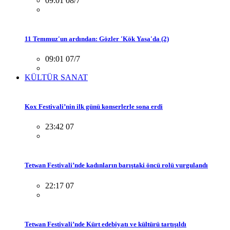
09:01 08/7
11 Temmuz'un ardından: Gözler 'Kök Yasa'da (2)
09:01 07/7
KÜLTÜR SANAT
Kox Festivali’nin ilk günü konserlerle sona erdi
23:42 07
Tetwan Festivali’nde kadınların barıştaki öncü rolü vurgulandı
22:17 07
Tetwan Festivali’nde Kürt edebiyatı ve kültürü tartışıldı