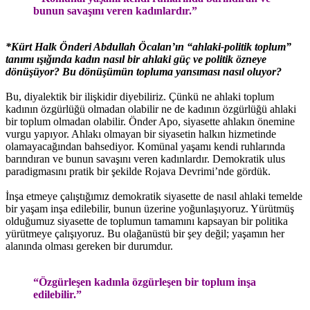
bunun savaşını veren kadınlardır.”
*Kürt Halk Önderi Abdullah Öcalan’ın “ahlaki-politik toplum”
tanımı ışığında kadın nasıl bir ahlaki güç ve politik özneye
dönüşüyor? Bu dönüşümün topluma yansıması nasıl oluyor?
Bu, diyalektik bir ilişkidir diyebiliriz. Çünkü ne ahlaki toplum
kadının özgürlüğü olmadan olabilir ne de kadının özgürlüğü ahlaki
bir toplum olmadan olabilir. Önder Apo, siyasette ahlakın önemine
vurgu yapıyor. Ahlakı olmayan bir siyasetin halkın hizmetinde
olamayacağından bahsediyor. Komünal yaşamı kendi ruhlarında
barındıran ve bunun savaşını veren kadınlardır. Demokratik ulus
paradigmasını pratik bir şekilde Rojava Devrimi’nde gördük.
İnşa etmeye çalıştığımız demokratik siyasette de nasıl ahlaki temelde
bir yaşam inşa edilebilir, bunun üzerine yoğunlaşıyoruz. Yürütmüş
olduğumuz siyasette de toplumun tamamını kapsayan bir politika
yürütmeye çalışıyoruz. Bu olağanüstü bir şey değil; yaşamın her
alanında olması gereken bir durumdur.
“Özgürleşen kadınla özgürleşen bir toplum inşa
edilebilir.”