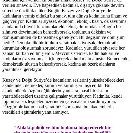
verilen sınavdır. Eve hapsedilen kadınlar, dışarıya çıkarak devrim
sürecine öncülük ettiler. Bugün Kuzey ve Doğu Suriye’de
kadınların vermiş olduğu bu sınav, tüm dünya kadınlarına ilham ve
güç veriyor. Kadınlar siyaset, ekonomi, ekoloji, basın, öz savunma
alanlarında büyük kazanımlar elde etmiş durumdalar. Bugün bir
zihniyet devriminden bahsediyorsak, toplumun değişim ve
dönüşümünden de bahsetmek gerekiyor. Bu değişim ve dönüşüm
nedir? Demokratik bir toplum yaratmak istiyorsak, demokratik
kurumlar oluşturmak zorundayız. Kadınlar, yürütülen siyasete her
zaman kurban edilmişlerdir. Mevcut sistemler, kadın hakları ve
kadınların öz savunması için gerçek adımlar atmamıştır. Bu nedenle,
demokratik ulustan bahsediyorsak, kadına ait özerk alanların
yaratılması gerekiyor.
Kuzey ve Doğu Suriye’de kadınların seslerini yükseltebilecekleri
akademiler, dernekler, kurum ve kuruluşlar inşa edildi. Bu
akademilerde özgün eğitimlerin yanı sıra, nasıl bir sistem
yaratabilecekleri üzerine çalışmalar yürütülüyor. Kadınlar, kendi
toplumsal sözleşmeleri üzerinden çalışmalarını sürdürüyorlar.
“Özgür bir kadın nasıl yaratılır?” sorusuna, bu akademilerin
verdikleri eğitimlerle yanıt aranıyor.
“Ahlaki-politik ve tüm topluma hitap edecek bir
sistemin yaratılması ve bunu kadınların öncülük