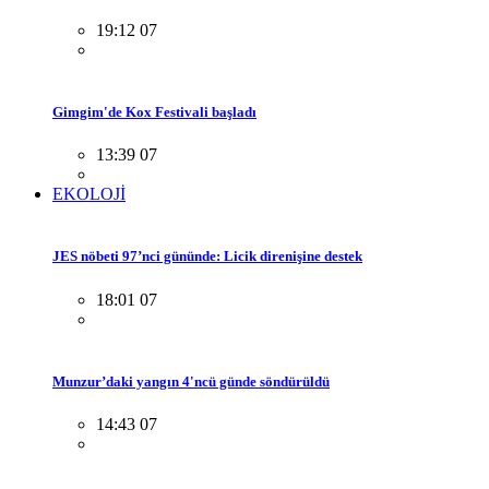
19:12 07
Gimgim'de Kox Festivali başladı
13:39 07
EKOLOJİ
JES nöbeti 97’nci gününde: Licik direnişine destek
18:01 07
Munzur’daki yangın 4'ncü günde söndürüldü
14:43 07