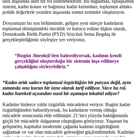
ulus inşasında aktif bir rol üstlenmektedir. Bu bağlamda, eşbaşkanlık
sistemi, kadın kotası ve bağımsız kadın kurumları, toplumun ahlaki-
politik değerlerle yeniden inşasında somut zeminler oluşturuyor.
Dosyamızın bu son bölümünde, gelişen yeni süreçte kadınların
toplumsal dönüşümdeki öncülük ve kurucu rolüne ilişkin olarak,
Demokratik Birlik Partisi (PYD) Sözcüsü Sema Begdaş ile
gerçekleştirdiğimiz söyleşiye yer veriyoruz.
“Bugün Jineoloji’den bahsediyorsak, kadının kendi
gerçekliğini oluşturduğu bir sistemin inşa edilmeye
çalışıldığını söyleyebiliriz.”
*Kadın artık sadece toplumsal özgürlüğün bir parçası değil, aynı
zamanda onu kuran bir özne olarak tarif ediliyor. Sizce bu rol,
kadın hareketi açısından nasıl bir aşamaya tekabül ediyor?
Kadınlar binlerce yıldır özgürlük mücadelesi veriyor. Bugün kadın
özgürlüğünden bahsediyorsak, bu kadınların vermiş olduğu
mücadele sonucunda elde edilmiştir. 21’inci yüzyıla baktığımızda
güçlü bir mücadele dalgasının oluştuğunu görüyoruz. Yaşanan bu
gelişmeler, kapitalist modernite çağında kadının özgürlüğünü
sağlamak ve var olan mücadele geleneğini güçlendirmektir. Kadınlar