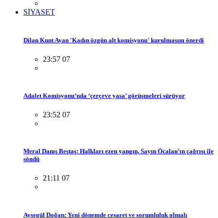
SİYASET
Dilan Kunt Ayan 'Kadın özgün alt komisyonu' kurulmasını önerdi
23:57 07
Adalet Komisyonu’nda ‘çerçeve yasa’ görüşmeleri sürüyor
23:52 07
Meral Danış Beştaş: Halkları ezen yangın, Sayın Öcalan’ın çağrısı ile
söndü
21:11 07
Ayşegül Doğan: Yeni dönemde cesaret ve sorumluluk olmalı