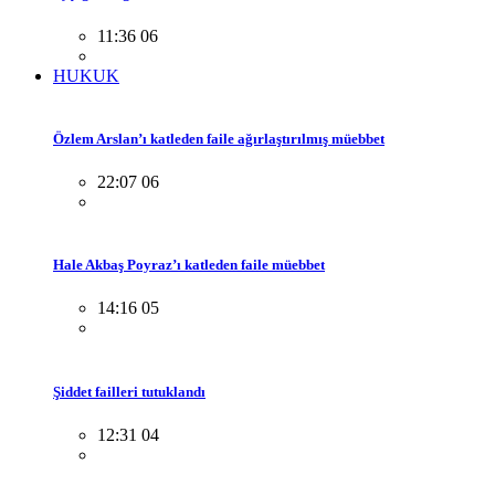
11:36 06
HUKUK
Özlem Arslan’ı katleden faile ağırlaştırılmış müebbet
22:07 06
Hale Akbaş Poyraz’ı katleden faile müebbet
14:16 05
Şiddet failleri tutuklandı
12:31 04