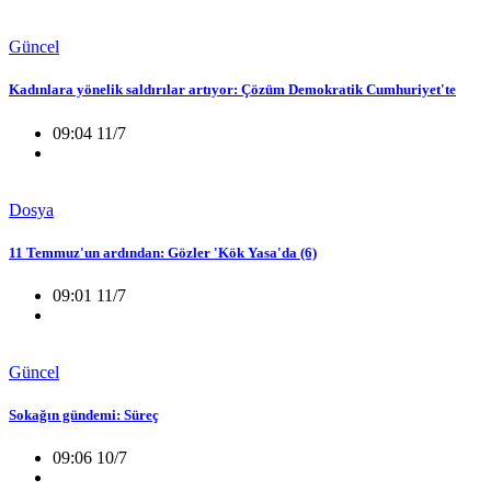
Güncel
Kadınlara yönelik saldırılar artıyor: Çözüm Demokratik Cumhuriyet'te
09:04 11/7
Dosya
11 Temmuz'un ardından: Gözler 'Kök Yasa'da (6)
09:01 11/7
Güncel
Sokağın gündemi: Süreç
09:06 10/7