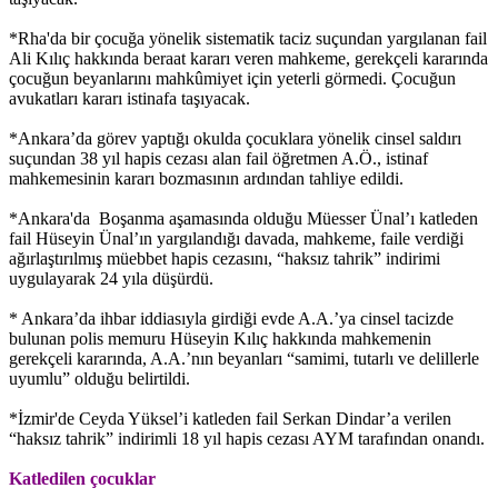
*Rha'da bir çocuğa yönelik sistematik taciz suçundan yargılanan fail
Ali Kılıç hakkında beraat kararı veren mahkeme, gerekçeli kararında
çocuğun beyanlarını mahkûmiyet için yeterli görmedi. Çocuğun
avukatları kararı istinafa taşıyacak.
*Ankara’da görev yaptığı okulda çocuklara yönelik cinsel saldırı
suçundan 38 yıl hapis cezası alan fail öğretmen A.Ö., istinaf
mahkemesinin kararı bozmasının ardından tahliye edildi.
*Ankara'da Boşanma aşamasında olduğu Müesser Ünal’ı katleden
fail Hüseyin Ünal’ın yargılandığı davada, mahkeme, faile verdiği
ağırlaştırılmış müebbet hapis cezasını, “haksız tahrik” indirimi
uygulayarak 24 yıla düşürdü.
* Ankara’da ihbar iddiasıyla girdiği evde A.A.’ya cinsel tacizde
bulunan polis memuru Hüseyin Kılıç hakkında mahkemenin
gerekçeli kararında, A.A.’nın beyanları “samimi, tutarlı ve delillerle
uyumlu” olduğu belirtildi.
*İzmir'de Ceyda Yüksel’i katleden fail Serkan Dindar’a verilen
“haksız tahrik” indirimli 18 yıl hapis cezası AYM tarafından onandı.
Katledilen çocuklar