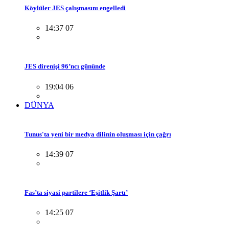
Köylüler JES çalışmasını engelledi
14:37 07
JES direnişi 96’ncı gününde
19:04 06
DÜNYA
Tunus'ta yeni bir medya dilinin oluşması için çağrı
14:39 07
Fas’ta siyasi partilere ‘Eşitlik Şartı’
14:25 07