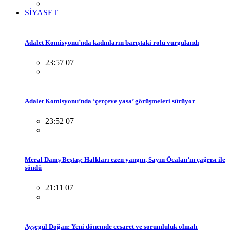
SİYASET
Adalet Komisyonu’nda kadınların barıştaki rolü vurgulandı
23:57 07
Adalet Komisyonu’nda ‘çerçeve yasa’ görüşmeleri sürüyor
23:52 07
Meral Danış Beştaş: Halkları ezen yangın, Sayın Öcalan’ın çağrısı ile
söndü
21:11 07
Ayşegül Doğan: Yeni dönemde cesaret ve sorumluluk olmalı