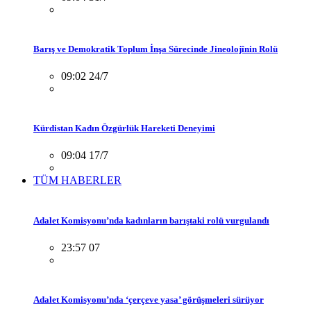
Barış ve Demokratik Toplum İnşa Sürecinde Jineolojînin Rolü
09:02 24/7
Kürdistan Kadın Özgürlük Hareketi Deneyimi
09:04 17/7
TÜM HABERLER
Adalet Komisyonu’nda kadınların barıştaki rolü vurgulandı
23:57 07
Adalet Komisyonu’nda ‘çerçeve yasa’ görüşmeleri sürüyor