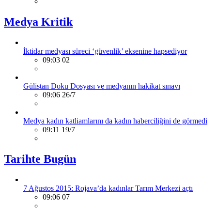
Medya Kritik
İktidar medyası süreci ‘güvenlik’ eksenine hapsediyor
09:03 02
Gülistan Doku Dosyası ve medyanın hakikat sınavı
09:06 26/7
Medya kadın katliamlarını da kadın haberciliğini de görmedi
09:11 19/7
Tarihte Bugün
7 Ağustos 2015: Rojava’da kadınlar Tarım Merkezi açtı
09:06 07