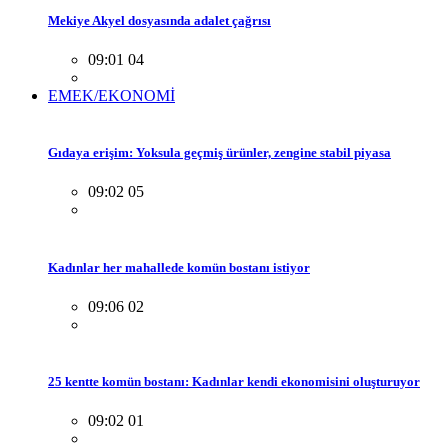
Mekiye Akyel dosyasında adalet çağrısı
09:01 04
EMEK/EKONOMİ
Gıdaya erişim: Yoksula geçmiş ürünler, zengine stabil piyasa
09:02 05
Kadınlar her mahallede komün bostanı istiyor
09:06 02
25 kentte komün bostanı: Kadınlar kendi ekonomisini oluşturuyor
09:02 01