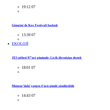
19:12 07
Gimgim'de Kox Festivali başladı
13:39 07
EKOLOJİ
JES nöbeti 97’nci gününde: Licik direnişine destek
18:01 07
Munzur’daki yangın 4'ncü günde söndürüldü
14:43 07