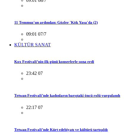
09:01 08/7
11 Temmuz'un ardından: Gözler 'Kök Yasa'da (2)
09:01 07/7
KÜLTÜR SANAT
Kox Festivali’nin ilk günü konserlerle sona erdi
23:42 07
Tetwan Festivali’nde kadınların barıştaki öncü rolü vurgulandı
22:17 07
Tetwan Festivali’nde Kürt edebiyatı ve kültürü tartışıldı