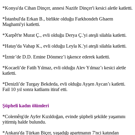
*Konya'da Cihan Dinçer, annesi Nazife Dinçer'i kesici aletle katletti.
*İstanbul'da Erkan B., birlikte olduğu Farkhondeh Ghaem
Maghami'yi katletti.
*Xarpêt'te Murat Ç., evli olduğu Derya Ç.'yi ateşli silahla katletti.
*Hatay'da Vahap K., evli olduğu Leyla K.'yi ateşli silahla katletti.
*İzmir’de D.D. Emine Dönmez’i işkence ederek katletti.
*Kocaeli’de Fatih Yılmaz, evli olduğu Alev Yılmaz’ı kesici aletle
katletti.
*Denizli’de Turgay Bekdeda, evli olduğu Ayşen Aycan’ı katletti.
Fail 10 yıl sonra katliamı itiraf etti.
Şüpheli kadın ölümleri
*Colemêrg'de Ayfer Kızıldoğan, evinde şüpheli şekilde yaşamını
yitirmiş halde bulundu.
*Ankara'da Türkan Biçer, yaşadığı apartmanın 7'nci katından