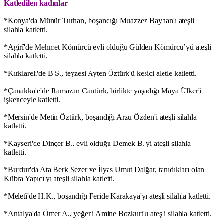
Katledilen kadınlar
*Konya'da Münür Turhan, boşandığı Muazzez Bayhan'ı ateşli
silahla katletti.
*Agirî'de Mehmet Kömürcü evli olduğu Gülden Kömürcü’yü ateşli
silahla katletti.
*Kırklareli'de B.S., teyzesi Ayten Öztürk'ü kesici aletle katletti.
*Çanakkale'de Ramazan Cantürk, birlikte yaşadığı Maya Ülker'i
işkenceyle katletti.
*Mersin'de Metin Öztürk, boşandığı Arzu Özden'i ateşli silahla
katletti.
*Kayseri'de Dinçer B., evli olduğu Demek B.'yi ateşli silahla
katletti.
*Burdur'da Ata Berk Sezer ve İlyas Umut Dalğar, tanıdıkları olan
Kübra Yapıcı'yı ateşli silahla katletti.
*Meletî'de H.K., boşandığı Feride Karakaya'yı ateşli silahla katletti.
*Antalya'da Ömer A., yeğeni Amine Bozkurt'u ateşli silahla katletti.