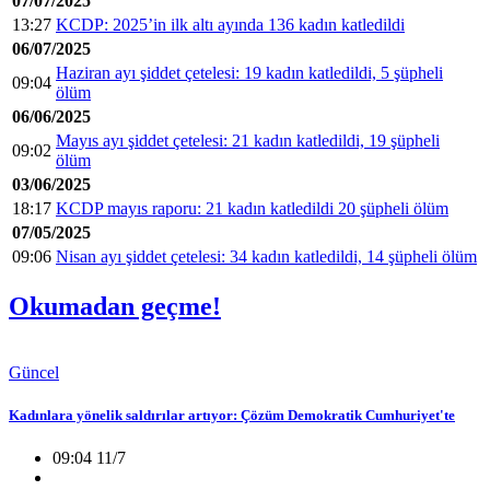
07/07/2025
13:27
KCDP: 2025’in ilk altı ayında 136 kadın katledildi
06/07/2025
Haziran ayı şiddet çetelesi: 19 kadın katledildi, 5 şüpheli
09:04
ölüm
06/06/2025
Mayıs ayı şiddet çetelesi: 21 kadın katledildi, 19 şüpheli
09:02
ölüm
03/06/2025
18:17
KCDP mayıs raporu: 21 kadın katledildi 20 şüpheli ölüm
07/05/2025
09:06
Nisan ayı şiddet çetelesi: 34 kadın katledildi, 14 şüpheli ölüm
Okumadan geçme!
Güncel
Kadınlara yönelik saldırılar artıyor: Çözüm Demokratik Cumhuriyet'te
09:04 11/7