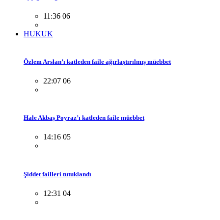
11:36 06
HUKUK
Özlem Arslan’ı katleden faile ağırlaştırılmış müebbet
22:07 06
Hale Akbaş Poyraz’ı katleden faile müebbet
14:16 05
Şiddet failleri tutuklandı
12:31 04