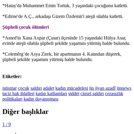
*Hatay'da Muhammet Emin Tortuk, 3 yaşındaki çocuğunu katletti.
*Edirne'de A.Ç., arkadaşı Gizem Özdemir'i ateşli silahla katletti.
Şüpheli çocuk ölümleri
*Amed'in Xana Axpar (Çınar) ilçesinde 15 yaşındaki Hülya Asar,
evinde ateşli silahla şüpheli şekilde yaşamını yitirmiş halde bulundu.
*Colemêrg’de Asya Zirek, bir apartmanın 4. Katından düşerek,
şüpheli şekilde yaşamını yitirmiş halde bulundu.
Etiketler:
istismar
çocuk
saldırı
adalet
kadın mücadelesi
jin jiyan azadî
jinnews
taciz
hak ihlalleri
kadın katliamları
şiddet
cinsel saldırı
cezasızlık
politikaları
kadın dayanışması
Diğer başlıklar
1
/ 9