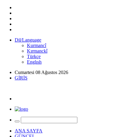
Dil/Language
Kurmancî
Kırmanckî
Türkçe
Englısh
Cumartesi 08 Ağustos 2026
GİRİŞ
ANA SAYFA
GÜNCEL