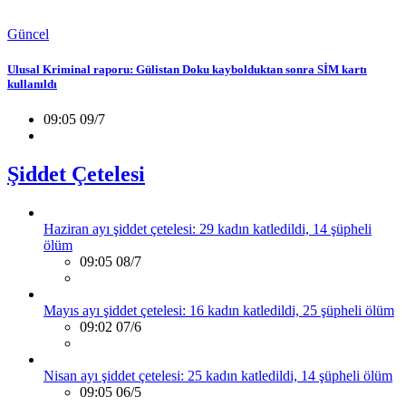
Güncel
Ulusal Kriminal raporu: Gülistan Doku kaybolduktan sonra SİM kartı
kullanıldı
09:05 09/7
Şiddet Çetelesi
Haziran ayı şiddet çetelesi: 29 kadın katledildi, 14 şüpheli
ölüm
09:05 08/7
Mayıs ayı şiddet çetelesi: 16 kadın katledildi, 25 şüpheli ölüm
09:02 07/6
Nisan ayı şiddet çetelesi: 25 kadın katledildi, 14 şüpheli ölüm
09:05 06/5