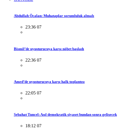
Abdullah Öcalan: Muhataplar sorumluluk almalı
23:36 07
Bismil’de uyuşturucuya karşı nöbet başladı
22:36 07
Amed’de uyuşturucuya karşı halk toplantısı
22:05 07
Sebahat Tuncel: Asıl demokratik siyaset bundan sonra gelişecek
18:12 07