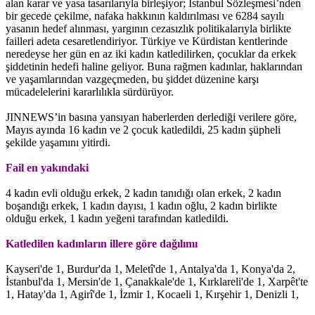
alan karar ve yasa tasarılarıyla birleşiyor; İstanbul Sözleşmesi’nden
bir gecede çekilme, nafaka hakkının kaldırılması ve 6284 sayılı
yasanın hedef alınması, yargının cezasızlık politikalarıyla birlikte
failleri adeta cesaretlendiriyor. Türkiye ve Kürdistan kentlerinde
neredeyse her gün en az iki kadın katledilirken, çocuklar da erkek
şiddetinin hedefi haline geliyor. Buna rağmen kadınlar, haklarından
ve yaşamlarından vazgeçmeden, bu şiddet düzenine karşı
mücadelelerini kararlılıkla sürdürüyor.
JINNEWS’in basına yansıyan haberlerden derlediği verilere göre,
Mayıs ayında 16 kadın ve 2 çocuk katledildi, 25 kadın şüpheli
şekilde yaşamını yitirdi.
Fail en yakındaki
4 kadın evli olduğu erkek, 2 kadın tanıdığı olan erkek, 2 kadın
boşandığı erkek, 1 kadın dayısı, 1 kadın oğlu, 2 kadın birlikte
olduğu erkek, 1 kadın yeğeni tarafından katledildi.
Katledilen kadınların illere göre dağılımı
Kayseri'de 1, Burdur'da 1, Meletî'de 1, Antalya'da 1, Konya'da 2,
İstanbul'da 1, Mersin'de 1, Çanakkale'de 1, Kırklareli'de 1, Xarpêt'te
1, Hatay'da 1, Agirî'de 1, İzmir 1, Kocaeli 1, Kırşehir 1, Denizli 1,