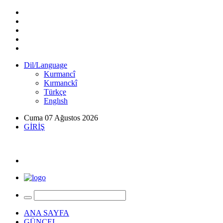
Dil/Language
Kurmancî
Kırmanckî
Türkçe
Englısh
Cuma 07 Ağustos 2026
GİRİŞ
ANA SAYFA
GÜNCEL