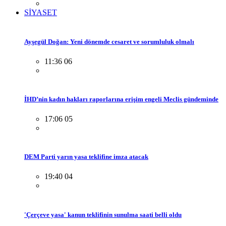
SİYASET
Ayşegül Doğan: Yeni dönemde cesaret ve sorumluluk olmalı
11:36 06
İHD’nin kadın hakları raporlarına erişim engeli Meclis gündeminde
17:06 05
DEM Parti yarın yasa teklifine imza atacak
19:40 04
'Çerçeve yasa' kanun teklifinin sunulma saati belli oldu