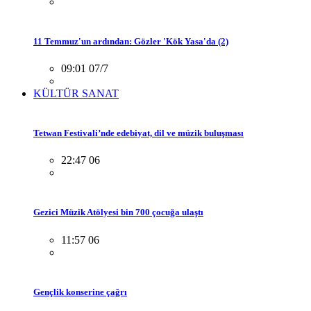
11 Temmuz'un ardından: Gözler 'Kök Yasa'da (2)
09:01 07/7
KÜLTÜR SANAT
Tetwan Festivali’nde edebiyat, dil ve müzik buluşması
22:47 06
Gezici Müzik Atölyesi bin 700 çocuğa ulaştı
11:57 06
Gençlik konserine çağrı