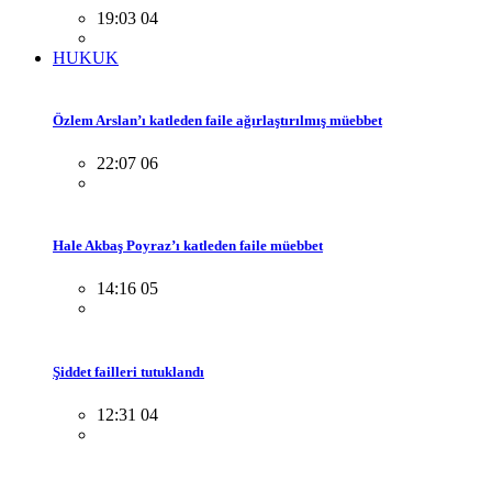
19:03 04
HUKUK
Özlem Arslan’ı katleden faile ağırlaştırılmış müebbet
22:07 06
Hale Akbaş Poyraz’ı katleden faile müebbet
14:16 05
Şiddet failleri tutuklandı
12:31 04