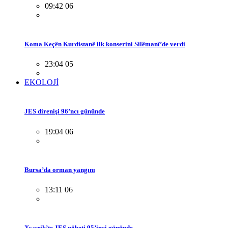
09:42 06
Koma Keçên Kurdistanê ilk konserini Silêmanî’de verdi
23:04 05
EKOLOJİ
JES direnişi 96’ncı gününde
19:04 06
Bursa’da orman yangını
13:11 06
Xwarik’te JES nöbeti 95’inci gününde