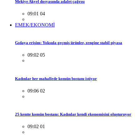
Mekiye Akyel dosyasında adalet çağrısı
09:01 04
EMEK/EKONOMİ
Gıdaya erişim: Yoksula geçmiş ürünler, zengine stabil piyasa
09:02 05
Kadınlar her mahallede komün bostanı istiyor
09:06 02
25 kentte komün bostanı: Kadınlar kendi ekonomisini oluşturuyor
09:02 01