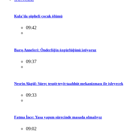
Kula’da şüpheli çocuk ölümü
09:42
Barış Anneleri: Önderliğin özgürlüğünü istiyoruz
09:37
Nesrin Akgül: Süreç tespit-teyit-taahhüt mekanizması ile işleyecek
09:33
Fatma İnce: Yasa yapım sürecinde masada olmalıyız
09:02