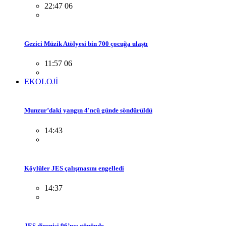
22:47 06
Gezici Müzik Atölyesi bin 700 çocuğa ulaştı
11:57 06
EKOLOJİ
Munzur’daki yangın 4'ncü günde söndürüldü
14:43
Köylüler JES çalışmasını engelledi
14:37
JES direnişi 96’ncı gününde