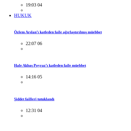
19:03 04
HUKUK
Özlem Arslan’ı katleden faile ağırlaştırılmış müebbet
22:07 06
Hale Akbaş Poyraz’ı katleden faile müebbet
14:16 05
Şiddet failleri tutuklandı
12:31 04