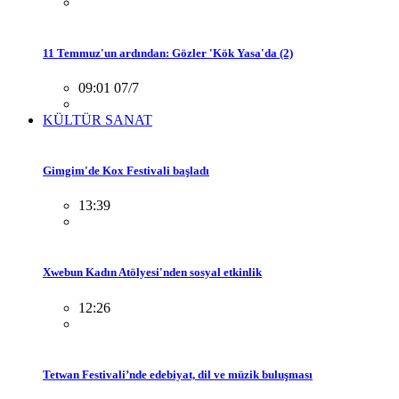
11 Temmuz'un ardından: Gözler 'Kök Yasa'da (2)
09:01 07/7
KÜLTÜR SANAT
Gimgim'de Kox Festivali başladı
13:39
Xwebun Kadın Atölyesi'nden sosyal etkinlik
12:26
Tetwan Festivali’nde edebiyat, dil ve müzik buluşması