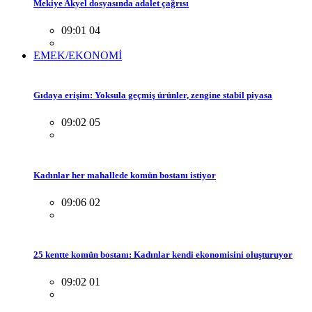
Mekiye Akyel dosyasında adalet çağrısı
09:01 04
EMEK/EKONOMİ
Gıdaya erişim: Yoksula geçmiş ürünler, zengine stabil piyasa
09:02 05
Kadınlar her mahallede komün bostanı istiyor
09:06 02
25 kentte komün bostanı: Kadınlar kendi ekonomisini oluşturuyor
09:02 01