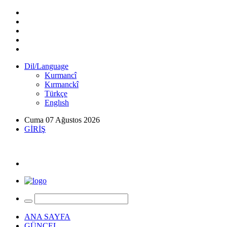
Dil/Language
Kurmancî
Kırmanckî
Türkçe
Englısh
Cuma 07 Ağustos 2026
GİRİŞ
ANA SAYFA
GÜNCEL