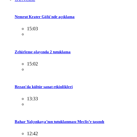
Nemrut Krater Gölü'nde açıklama
15:03
Zehirleme olayında 2 tutuklama
15:02
Rezan'da kültür sanat etkinlikleri
13:33
Bahar Yalçınkaya’nın tutuklanması Meclis’e taşındı
12:42