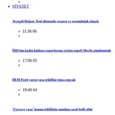
SİYASET
Ayşegül Doğan: Yeni dönemde cesaret ve sorumluluk olmalı
11:36 06
İHD’nin kadın hakları raporlarına erişim engeli Meclis gündeminde
17:06 05
DEM Parti yarın yasa teklifine imza atacak
19:40 04
'Çerçeve yasa' kanun teklifinin sunulma saati belli oldu