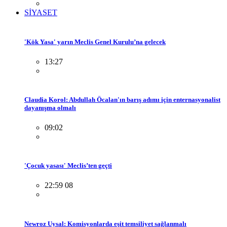
SİYASET
'Kök Yasa' yarın Meclis Genel Kurulu’na gelecek
13:27
Claudia Korol: Abdullah Öcalan'ın barış adımı için enternasyonalist
dayanışma olmalı
09:02
'Çocuk yasası' Meclis’ten geçti
22:59 08
Newroz Uysal: Komisyonlarda eşit temsiliyet sağlanmalı