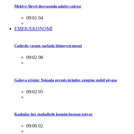
Mekiye Akyel dosyasında adalet çağrısı
09:01 04
EMEK/EKONOMİ
Çadırda yaşam, tarlada bitmeyen mesai
09:02 08
Gıdaya erişim: Yoksula geçmiş ürünler, zengine stabil piyasa
09:02 05
Kadınlar her mahallede komün bostanı istiyor
09:06 02