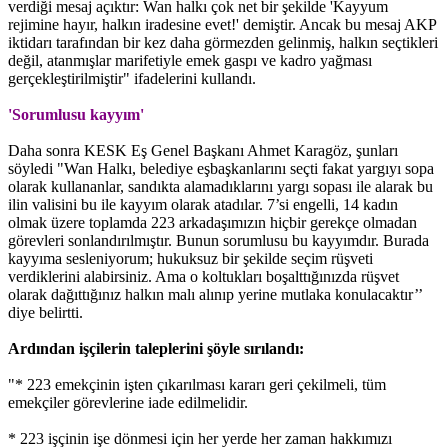
verdiği mesaj açıktır: Wan halkı çok net bir şekilde 'Kayyum
rejimine hayır, halkın iradesine evet!' demiştir. Ancak bu mesaj AKP
iktidarı tarafından bir kez daha görmezden gelinmiş, halkın seçtikleri
değil, atanmışlar marifetiyle emek gaspı ve kadro yağması
gerçekleştirilmiştir" ifadelerini kullandı.
'Sorumlusu kayyım'
Daha sonra KESK Eş Genel Başkanı Ahmet Karagöz, şunları
söyledi "Wan Halkı, belediye eşbaşkanlarını seçti fakat yargıyı sopa
olarak kullananlar, sandıkta alamadıklarını yargı sopası ile alarak bu
ilin valisini bu ile kayyım olarak atadılar. 7’si engelli, 14 kadın
olmak üzere toplamda 223 arkadaşımızın hiçbir gerekçe olmadan
görevleri sonlandırılmıştır. Bunun sorumlusu bu kayyımdır. Burada
kayyıma sesleniyorum; hukuksuz bir şekilde seçim rüşveti
verdiklerini alabirsiniz. Ama o koltukları boşalttığınızda rüşvet
olarak dağıttığınız halkın malı alınıp yerine mutlaka konulacaktır’’
diye belirtti.
Ardından işçilerin taleplerini şöyle sırılandı:
"* 223 emekçinin işten çıkarılması kararı geri çekilmeli, tüm
emekçiler görevlerine iade edilmelidir.
* 223 işçinin işe dönmesi için her yerde her zaman hakkımızı