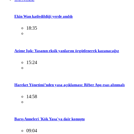
Ekin Wan katledildiği yerde anıldı
18:35
Azime Işık: Yasanın eksik yanlarını örgütlenerek kazanacağız
15:24
Hareket Yönetimi’nden yasa açıklaması: Rêber Apo esas alınmalı
14:58
Barış Anneleri 'Kök Yasa'ya dair konuştu
09:04