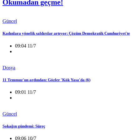
Okumadan geçme!
Güncel
Kadınlara yönelik saldırılar artıyor: Çözüm Demokratik Cumhuriyet'te
09:04 11/7
Dosya
11 Temmuz'un ardından: Gözler 'Kök Yasa'da (6)
09:01 11/7
Güncel
Sokağın gündemi: Süreç
09:06 10/7