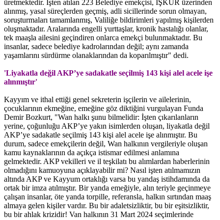
üretmektedir. İşten atılan 223 Belediye emekçisi, İŞKUR üzerinden
alınmış, yasal süreçlerden geçmiş, adli sicillerinde sorun olmayan,
soruşturmaları tamamlanmış, Valiliğe bildirimleri yapılmış kişilerden
oluşmaktadır. Aralarında engelli yurttaşlar, kronik hastalığı olanlar,
tek maaşla ailesini geçindiren onlarca emekçi bulunmaktadır. Bu
insanlar, sadece belediye kadrolarından değil; aynı zamanda
yaşamlarını sürdürme olanaklarından da koparılmıştır" dedi.
'Liyakatla değil AKP’ye sadakatle seçilmiş 143 kişi alel acele işe
alınmıştır'
Kayyım ve ithal ettiği genel sekreterin işçilerin ve ailelerinin,
çocuklarının ekmeğine, emeğine göz diktiğini vurgulayan Funda
Demir Bozkurt, "Wan halkı şunu bilmelidir: İşten çıkarılanların
yerine, çoğunluğu AKP’ye yakın isimlerden oluşan, liyakatla değil
AKP’ye sadakatle seçilmiş 143 kişi alel acele işe alınmıştır. Bu
durum, sadece emekçilerin değil, Wan halkının vergileriyle oluşan
kamu kaynaklarının da açıkça istismar edilmesi anlamına
gelmektedir. AKP vekilleri ve il teşkilatı bu alımlardan haberlerinin
olmadığını kamuoyuna açıklayabilir mi? Nasıl işten atılmamızın
altında AKP ve Kayyum ortaklığı varsa bu yandaş istihdamında da
ortak bir imza atılmıştır. Bir yanda emeğiyle, alın teriyle geçinmeye
çalışan insanlar, öte yanda torpille, referansla, halkın sırtından maaş
almaya gelen kişiler vardır. Bu bir adaletsizliktir, bu bir eşitsizliktir,
bu bir ahlak krizidir! Van halkının 31 Mart 2024 seçimlerinde