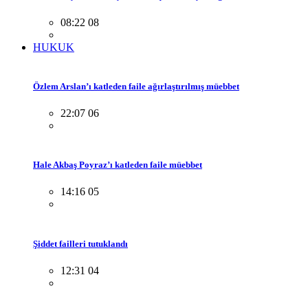
08:22 08
HUKUK
Özlem Arslan’ı katleden faile ağırlaştırılmış müebbet
22:07 06
Hale Akbaş Poyraz’ı katleden faile müebbet
14:16 05
Şiddet failleri tutuklandı
12:31 04