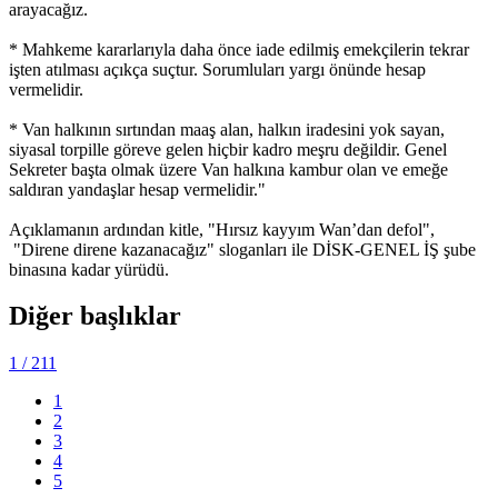
arayacağız.
* Mahkeme kararlarıyla daha önce iade edilmiş emekçilerin tekrar
işten atılması açıkça suçtur. Sorumluları yargı önünde hesap
vermelidir.
* Van halkının sırtından maaş alan, halkın iradesini yok sayan,
siyasal torpille göreve gelen hiçbir kadro meşru değildir. Genel
Sekreter başta olmak üzere Van halkına kambur olan ve emeğe
saldıran yandaşlar hesap vermelidir."
Açıklamanın ardından kitle, "Hırsız kayyım Wan’dan defol",
"Direne direne kazanacağız" sloganları ile DİSK-GENEL İŞ şube
binasına kadar yürüdü.
Diğer başlıklar
1
/ 211
1
2
3
4
5