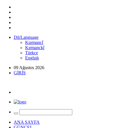
Dil/Language
Kurmancî
Kırmanckî
Türkçe
Englısh
09 Ağustos 2026
GİRİŞ
ANA SAYFA
GÜNCEL