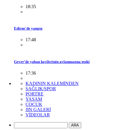
18:35
Edirne'de yangın
17:48
Gever’de yaban keçilerinin avlanmasına tepki
17:36
KADININ KALEMİNDEN
SAĞLIK/SPOR
PORTRE
YAŞAM
ÇOCUK
JIN GALERİ
VİDEOLAR
ARA