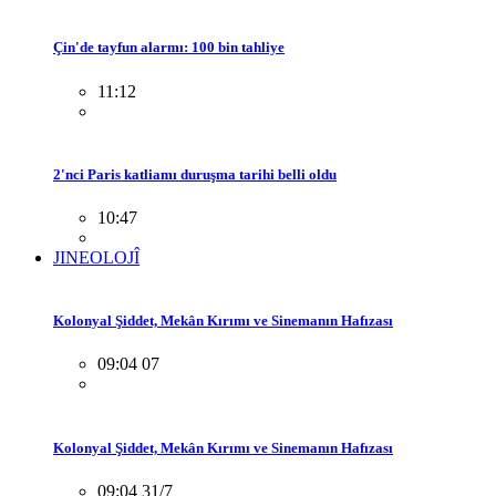
Çin'de tayfun alarmı: 100 bin tahliye
11:12
2'nci Paris katliamı duruşma tarihi belli oldu
10:47
JINEOLOJÎ
Kolonyal Şiddet, Mekân Kırımı ve Sinemanın Hafızası
09:04 07
Kolonyal Şiddet, Mekân Kırımı ve Sinemanın Hafızası
09:04 31/7