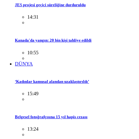
JES projesi geçici süreliğine durduruldu
14:31
Kanada'da yangın: 20 bin kişi tahliye edildi
10:55
DÜNYA
‘Kadınlar kamusal alandan uzaklaştırıldı’
15:49
Belgesel fotoğrafçısına 15 yıl hapis cezası
13:24