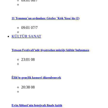
09:01 08/7
11 Temmuz'un ardından: Gözler 'Kök Yasa'da (2)
09:01 07/7
KÜLTÜR SANAT
Tetwan Festivali’nde tiyatrodan müziğe kültür buluşması
23:01 08
Êlih’te gençlik konseri düzenlenecek
20:38 08
Evîn Abbasî'nin fotoğrafı finale kaldı