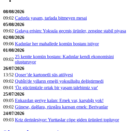
08/08/2026
09:02
Çadırda yaşam, tarlada bitmeyen mesai
05/08/2026
09:02
Gıdaya erişim: Yoksula geçmiş ürünler, zengine stabil piyasa
02/08/2026
09:06
Kadınlar her mahallede komün bostanı istiyor
01/08/2026
25 kentte komün bostanı: Kadınlar kendi ekonomisini
09:02
oluşturuyor
26/07/2026
13:52
Qoser’de kartonetli süs atölyesi
09:02
Qubîn'de yılların emeği yoksulluğu değiştirmedi
09:01
'Öz gücümüzle ortak bir yaşam talebimiz var'
25/07/2026
09:05
Enkazdan geriye kalan: Emek var, karşılığı yok!
09:02
Güneşe, dağlara, rüzgâra karışan emek: Berivanlar
24/07/2026
09:03
Kriz derinleşiyor: Yurttaşlar çöpe giden ürünleri topluyor