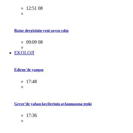
12:51 08
Bajar dergisinin yeni sayısı çıktı
09:09 08
EKOLOJİ
Edirne'de yangın
17:48
Gever’de yaban keçilerinin avlanmasına tepki
17:36