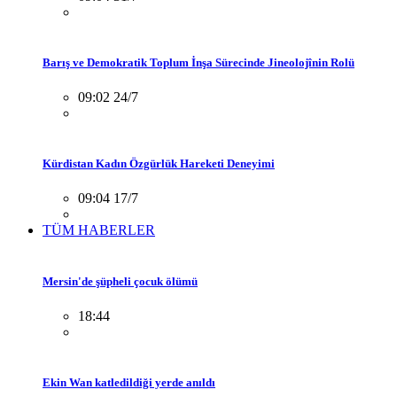
Barış ve Demokratik Toplum İnşa Sürecinde Jineolojînin Rolü
09:02 24/7
Kürdistan Kadın Özgürlük Hareketi Deneyimi
09:04 17/7
TÜM HABERLER
Mersin'de şüpheli çocuk ölümü
18:44
Ekin Wan katledildiği yerde anıldı