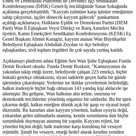
Emek ve Demokrasi Platformu ile Devrimci İşçi Sendikaları
Konfederasyonu (DİSK) Genel-İş öncülüğünde Sanat Sokağında
açıklama gerçekleştirildi. "Kayyım zulmüne karşı işimize emeğimize
sahip çıkıyoruz, işçiler dönecek kayyım gidecek” pankartının
açıldığı açıklamaya; Halkların Eşitlik ve Demokrasi Partisi (DEM
Parti) Wan İl Eşbaşkanı Veysi Dilekçi ve Barış Anneleri Meclisi
üyeleri, Kamu Emekçileri Sendikaları Konfederasyonu (KESK) Eş
Genel Başkanı Ahmet Karagöz, kayyım atanan Wan Büyükşehir
Belediyesi Eşbaşkanı Abdullah Zeydan ve ilçe belediye
eşbaşkanları, sivil toplum örgütleri ile çok sayıda yurttaş katıldı.
Açıklamayı platform adına Eğitim Sen Wan Şube Eşbaşkanı Funda
Demir Bozkurt okudu. Funda Demir Bozkurt, "Kamuoyunun da
yakından takip ettiği üzere, belediyede çalışan 223 emekçi, hiçbir
hukuki gerekçe olmaksızın, siyasi saiklerle geçen hafta bir günde
işlerinden çıkarılmıştır. Yerlerine ise iktidar çevrelerinin belirlediği,
halkın iradesiyle hiçbir bağı olmayan 143 yandaş kişi alelacele işe
alınmıştır. Bu gelişme, Wan halkının alın terine, onuruna ve
demokratik tercihlerine yönelmiş organize bir saldırıdır. Bu bir işten
çıkarma değil, halkın emeğine dönük açık bir gasp ve siyasal torpil
düzenidir. Bu kararları alan kayyım yönetimi, halkın oyuyla değil,
yukarıdan gelen talimatlarla atanmış, kentin sorunlarına dair hiçbir
sorumluluk duymayan atanmış bir yapıdır. Kayyım rejimi, bir
yönetim biçimi değil; halk iradesine karşı kurulmuş bir vesayet
rejimidir. Şimdi bu vesayet, emeği hedef alarak kendini yeniden