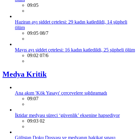
09:05
Haziran ayı şiddet çetelesi: 29 kadın katledildi, 14 şüpheli
ölüm
09:05 08/7
Mayıs ayı şiddet çetelesi: 16 kadın katledildi, 25 şüpheli ölüm
09:02 07/6
Medya Kritik
Ana akım 'Kök Yasayı' çerçevelere sığdıramadı
09:07
İktidar medyası süreci ‘güvenlik’ eksenine hapsediyor
09:03 02
Gülistan Doku Dosyası ve medyanın hakikat sınavı