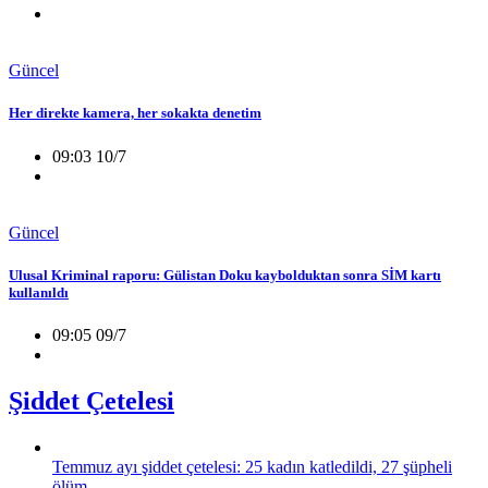
Güncel
Her direkte kamera, her sokakta denetim
09:03 10/7
Güncel
Ulusal Kriminal raporu: Gülistan Doku kaybolduktan sonra SİM kartı
kullanıldı
09:05 09/7
Şiddet Çetelesi
Temmuz ayı şiddet çetelesi: 25 kadın katledildi, 27 şüpheli
ölüm