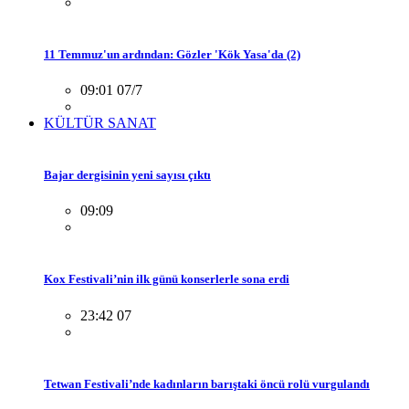
11 Temmuz'un ardından: Gözler 'Kök Yasa'da (2)
09:01 07/7
KÜLTÜR SANAT
Bajar dergisinin yeni sayısı çıktı
09:09
Kox Festivali’nin ilk günü konserlerle sona erdi
23:42 07
Tetwan Festivali’nde kadınların barıştaki öncü rolü vurgulandı