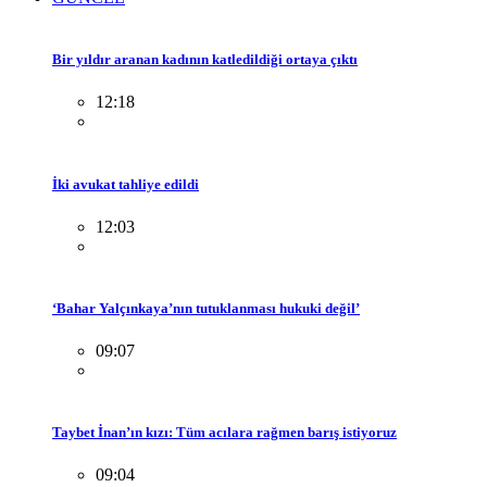
Bir yıldır aranan kadının katledildiği ortaya çıktı
12:18
İki avukat tahliye edildi
12:03
‘Bahar Yalçınkaya’nın tutuklanması hukuki değil’
09:07
Taybet İnan’ın kızı: Tüm acılara rağmen barış istiyoruz
09:04