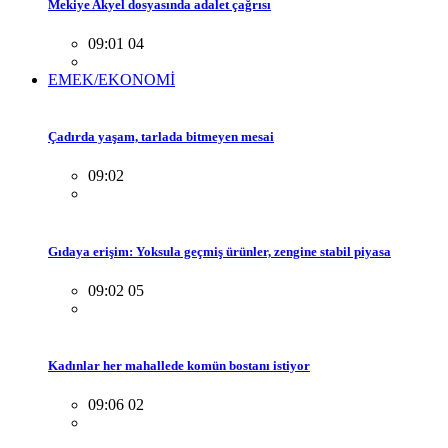
Mekiye Akyel dosyasında adalet çağrısı
09:01 04
EMEK/EKONOMİ
Çadırda yaşam, tarlada bitmeyen mesai
09:02
Gıdaya erişim: Yoksula geçmiş ürünler, zengine stabil piyasa
09:02 05
Kadınlar her mahallede komün bostanı istiyor
09:06 02