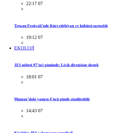
22:17 07
Tetwan Festivali’nde Kürt edebiyatı ve kültürü tartışıldı
19:12 07
EKOLOJİ
JES nöbeti 97’nci gününde: Licik direnişine destek
18:01 07
Munzur’daki yangın 4'ncü günde söndürüldü
14:43 07
Köylüler JES çalışmasını engelledi