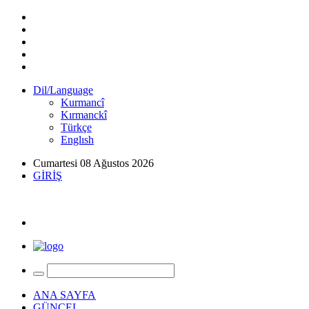
Dil/Language
Kurmancî
Kırmanckî
Türkçe
Englısh
Cumartesi 08 Ağustos 2026
GİRİŞ
ANA SAYFA
GÜNCEL