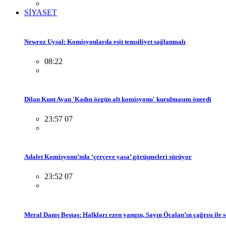
SİYASET
Newroz Uysal: Komisyonlarda eşit temsiliyet sağlanmalı
08:22
Dilan Kunt Ayan 'Kadın özgün alt komisyonu' kurulmasını önerdi
23:57 07
Adalet Komisyonu’nda ‘çerçeve yasa’ görüşmeleri sürüyor
23:52 07
Meral Danış Beştaş: Halkları ezen yangın, Sayın Öcalan’ın çağrısı ile 