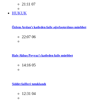
21:11 07
HUKUK
Özlem Arslan’ı katleden faile ağırlaştırılmış müebbet
22:07 06
Hale Akbaş Poyraz’ı katleden faile müebbet
14:16 05
Şiddet failleri tutuklandı
12:31 04