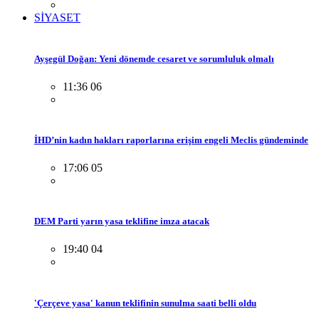
SİYASET
Ayşegül Doğan: Yeni dönemde cesaret ve sorumluluk olmalı
11:36 06
İHD’nin kadın hakları raporlarına erişim engeli Meclis gündeminde
17:06 05
DEM Parti yarın yasa teklifine imza atacak
19:40 04
'Çerçeve yasa' kanun teklifinin sunulma saati belli oldu