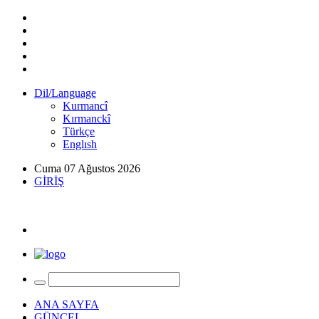
Dil/Language
Kurmancî
Kırmanckî
Türkçe
Englısh
Cuma 07 Ağustos 2026
GİRİŞ
ANA SAYFA
GÜNCEL