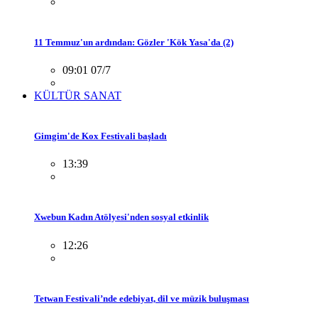
11 Temmuz'un ardından: Gözler 'Kök Yasa'da (2)
09:01 07/7
KÜLTÜR SANAT
Gimgim'de Kox Festivali başladı
13:39
Xwebun Kadın Atölyesi'nden sosyal etkinlik
12:26
Tetwan Festivali’nde edebiyat, dil ve müzik buluşması