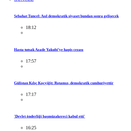
Sebahat Tuncel: Asıl demokratik siyaset bundan sonra gelişecek
18:12
Hasta tutsak Azade Yakubi’ye hapis cezası
17:57
Gülistan Kılıç Koçyiğit: Rotamız, demokratik cumhuriyettir
17:17
'Devlet önderliği başmüzakereci kabul etti'
16:25