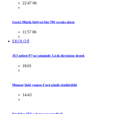
22:47 06
Gezici Müzik Atölyesi bin 700 çocuğa ulaştı
11:57 06
EKOLOJİ
JES nöbeti 97’nci gününde: Licik direnişine destek
18:01
Munzur’daki yangın 4'ncü günde söndürüldü
14:43
Köylüler JES çalışmasını engelledi