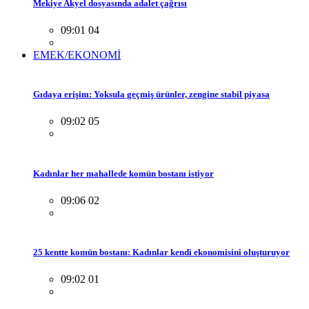
Mekiye Akyel dosyasında adalet çağrısı
09:01 04
EMEK/EKONOMİ
Gıdaya erişim: Yoksula geçmiş ürünler, zengine stabil piyasa
09:02 05
Kadınlar her mahallede komün bostanı istiyor
09:06 02
25 kentte komün bostanı: Kadınlar kendi ekonomisini oluşturuyor
09:02 01