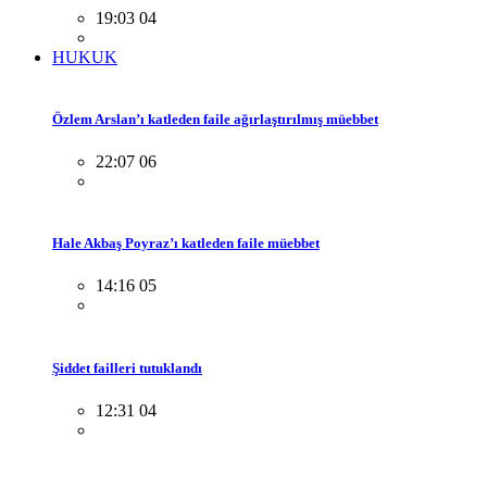
19:03 04
HUKUK
Özlem Arslan’ı katleden faile ağırlaştırılmış müebbet
22:07 06
Hale Akbaş Poyraz’ı katleden faile müebbet
14:16 05
Şiddet failleri tutuklandı
12:31 04