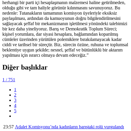
herhangi bir parti içi hesaplaşmanın malzemesi haline getirilmeden,
olduğu gibi ve tam haliyle görünür kılınmasını savunuyoruz. Bu
nedenle: Tutanakların tamamının komisyon üyeleriyle eksiksiz
paylaşılması, ardından da kamuoyunun doğru bilgilendirilmesini
sağlayacak şeffaf bir mekanizmanın işletilmesi yönündeki talebimizi
bir kez daha yineliyoruz. Barış ve Demokratik Toplum Süreci;
kişisel yorumlara, dar siyasi hesaplara, bağlamından koparılmış
cümleler üzerinden yürütülen polemiklere bırakılamayacak kadar
ciddi ve tarihsel bir süreçtir. Biz, sürecin özüne, ruhuna ve toplumsal
beklentiye uygun şekilde; nesnel, şeffaf ve bütünlüklü bir aktarım
yapılması için ısrarcı olmaya devam edeceğiz.”
Diğer başlıklar
1
/ 751
1
2
3
4
5
23:57
Adalet Komisyonu’nda kadınların barıştaki rolü vurgulandı