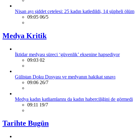
Nisan ayı şiddet çetelesi: 25 kadın katledildi, 14 şüpheli ölüm
09:05 06/5
Medya Kritik
İktidar medyası süreci ‘güvenlik’ eksenine hapsediyor
09:03 02
Gülistan Doku Dosyası ve medyanın hakikat sınavı
09:06 26/7
Medya kadın katliamlarını da kadın haberciliğini de görmedi
09:11 19/7
Tarihte Bugün