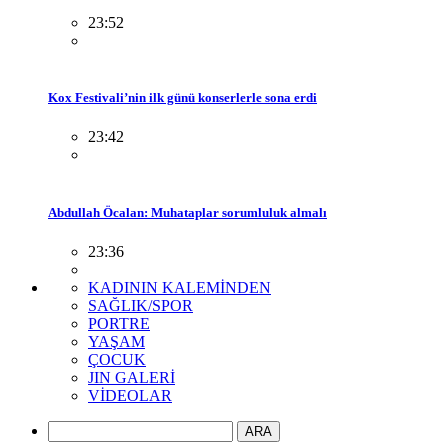
23:52
Kox Festivali’nin ilk günü konserlerle sona erdi
23:42
Abdullah Öcalan: Muhataplar sorumluluk almalı
23:36
KADININ KALEMİNDEN
SAĞLIK/SPOR
PORTRE
YAŞAM
ÇOCUK
JIN GALERİ
VİDEOLAR
ARA