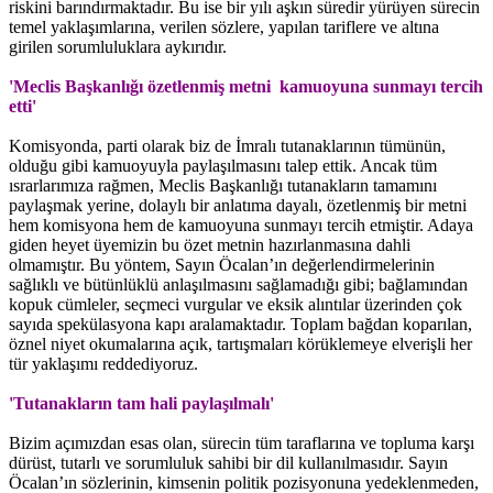
riskini barındırmaktadır. Bu ise bir yılı aşkın süredir yürüyen sürecin
temel yaklaşımlarına, verilen sözlere, yapılan tariflere ve altına
girilen sorumluluklara aykırıdır.
'Meclis Başkanlığı özetlenmiş metni kamuoyuna sunmayı tercih
etti'
Komisyonda, parti olarak biz de İmralı tutanaklarının tümünün,
olduğu gibi kamuoyuyla paylaşılmasını talep ettik. Ancak tüm
ısrarlarımıza rağmen, Meclis Başkanlığı tutanakların tamamını
paylaşmak yerine, dolaylı bir anlatıma dayalı, özetlenmiş bir metni
hem komisyona hem de kamuoyuna sunmayı tercih etmiştir. Adaya
giden heyet üyemizin bu özet metnin hazırlanmasına dahli
olmamıştır. Bu yöntem, Sayın Öcalan’ın değerlendirmelerinin
sağlıklı ve bütünlüklü anlaşılmasını sağlamadığı gibi; bağlamından
kopuk cümleler, seçmeci vurgular ve eksik alıntılar üzerinden çok
sayıda spekülasyona kapı aralamaktadır. Toplam bağdan koparılan,
öznel niyet okumalarına açık, tartışmaları körüklemeye elverişli her
tür yaklaşımı reddediyoruz.
'Tutanakların tam hali paylaşılmalı'
Bizim açımızdan esas olan, sürecin tüm taraflarına ve topluma karşı
dürüst, tutarlı ve sorumluluk sahibi bir dil kullanılmasıdır. Sayın
Öcalan’ın sözlerinin, kimsenin politik pozisyonuna yedeklenmeden,