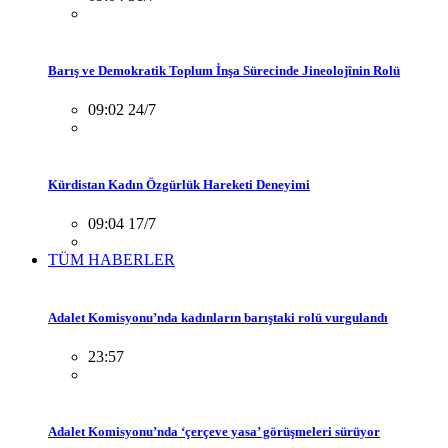
Barış ve Demokratik Toplum İnşa Sürecinde Jineolojînin Rolü
09:02 24/7
Kürdistan Kadın Özgürlük Hareketi Deneyimi
09:04 17/7
TÜM HABERLER
Adalet Komisyonu’nda kadınların barıştaki rolü vurgulandı
23:57
Adalet Komisyonu’nda ‘çerçeve yasa’ görüşmeleri sürüyor