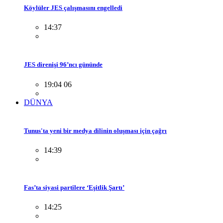
Köylüler JES çalışmasını engelledi
14:37
JES direnişi 96’ncı gününde
19:04 06
DÜNYA
Tunus'ta yeni bir medya dilinin oluşması için çağrı
14:39
Fas’ta siyasi partilere ‘Eşitlik Şartı’
14:25