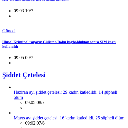
09:03 10/7
Güncel
Ulusal Kriminal raporu: Gülistan Doku kaybolduktan sonra SİM kartı
kullanıldı
09:05 09/7
Şiddet Çetelesi
Haziran ayı şiddet çetelesi: 29 kadın katledildi, 14 şüpheli
ölüm
09:05 08/7
Mayıs ayı şiddet çetelesi: 16 kadın katledildi, 25 şüpheli ölüm
09:02 07/6