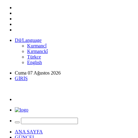
Dil/Language
Kurmancî
Kırmanckî
Türkçe
Englısh
Cuma 07 Ağustos 2026
GİRİŞ
ANA SAYFA
GÜNCEL