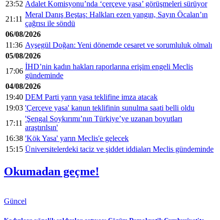
23:52
Adalet Komisyonu’nda ‘çerçeve yasa’ görüşmeleri sürüyor
Meral Danış Beştaş: Halkları ezen yangın, Sayın Öcalan’ın
21:11
çağrısı ile söndü
06/08/2026
11:36
Ayşegül Doğan: Yeni dönemde cesaret ve sorumluluk olmalı
05/08/2026
İHD’nin kadın hakları raporlarına erişim engeli Meclis
17:06
gündeminde
04/08/2026
19:40
DEM Parti yarın yasa teklifine imza atacak
19:03
'Çerçeve yasa' kanun teklifinin sunulma saati belli oldu
'Şengal Soykırımı’nın Türkiye’ye uzanan boyutları
17:11
araştırılsın'
16:38
'Kök Yasa' yarın Meclis'e gelecek
15:15
Üniversitelerdeki taciz ve şiddet iddiaları Meclis gündeminde
Okumadan geçme!
Güncel