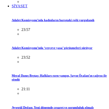
SİYASET
Adalet Komisyonu’nda kadınların barıştaki rolü vurgulandı
23:57
Adalet Komisyonu’nda ‘çerçeve yasa’ görüşmeleri sürüyor
23:52
Meral Danış Beştaş: Halkları ezen yangın, Sayın Öcalan’ın çağrısı ile
söndü
21:11
Ayşegül Doğan: Yeni dönemde cesaret ve sorumluluk olmalı