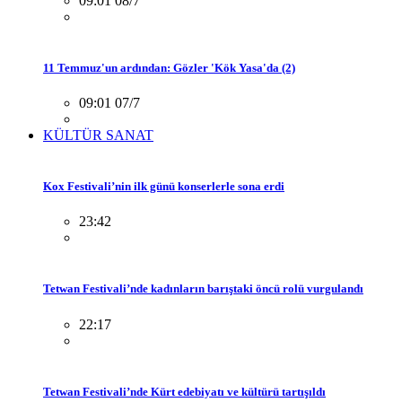
09:01 08/7
11 Temmuz'un ardından: Gözler 'Kök Yasa'da (2)
09:01 07/7
KÜLTÜR SANAT
Kox Festivali’nin ilk günü konserlerle sona erdi
23:42
Tetwan Festivali’nde kadınların barıştaki öncü rolü vurgulandı
22:17
Tetwan Festivali’nde Kürt edebiyatı ve kültürü tartışıldı