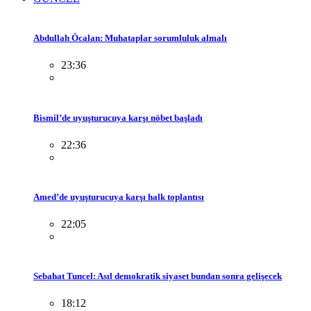
Abdullah Öcalan: Muhataplar sorumluluk almalı
23:36
Bismil’de uyuşturucuya karşı nöbet başladı
22:36
Amed’de uyuşturucuya karşı halk toplantısı
22:05
Sebahat Tuncel: Asıl demokratik siyaset bundan sonra gelişecek
18:12