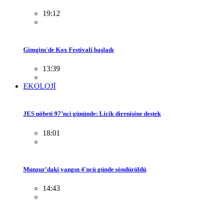
19:12
Gimgim'de Kox Festivali başladı
13:39
EKOLOJİ
JES nöbeti 97’nci gününde: Licik direnişine destek
18:01
Munzur’daki yangın 4'ncü günde söndürüldü
14:43