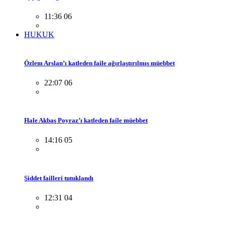
11:36 06
HUKUK
Özlem Arslan’ı katleden faile ağırlaştırılmış müebbet
22:07 06
Hale Akbaş Poyraz’ı katleden faile müebbet
14:16 05
Şiddet failleri tutuklandı
12:31 04