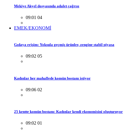
Mekiye Akyel dosyasında adalet çağrısı
09:01 04
EMEK/EKONOMİ
Gıdaya erişim: Yoksula geçmiş ürünler, zengine stabil piyasa
09:02 05
Kadınlar her mahallede komün bostanı istiyor
09:06 02
25 kentte komün bostanı: Kadınlar kendi ekonomisini oluşturuyor
09:02 01