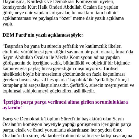
Dayanışma, Kardeşlik ve Demokrasi Komisyonu üyeleri,
komisyonda Kürt Halk Önderi Abdullah Öcalan ile yapılan
görüşmeye dair yapılan tartışmalar, tutanakların tam halinin
açıklanmaması ve paylaşılan “özet” metne dair yazılı açıklama
yaptı.
DEM Parti’nin yazılı açıklaması şöyle:
“Başından bu yana bu sürecin şeffaflık ve katılımcılık ilkeleri
etrafında yürütülmesi gerektiğini savunan bir parti olarak, İmralı’da
Sayın Abdullah Öcalan ile Meclis Komisyonu adına yapılan
görüşmenin de içeriğine sadık, bütünlüklü ve objektif bir biçimde
kamuoyuyla paylaşılması gerektiğini düşünüyoruz. Tarihsel
nitelikteki böyle bir meselenin çözümünde en fazla kaçınılması
gereken husus, siyasal hesaplarla ‘kapalılık’ ile ‘şeffaflığın’ karşıt
kutuplar gibi araçsallaştırılmasıdır. Şeffaflık, sürecin meşruiyetini ve
toplumsal sahiplenmeyi güçlendiren asli ilkedir.
'İçeriğin parça parça verilmesi altına girilen sorumluluklara
aykırıdır'
Barış ve Demokratik Toplum Süreci'nin baş aktörü olan Sayın
Öcalan’ın komisyon heyetiyle yaptığı görüşmenin içeriğinin parça
parça, eksik ve öznel yorumlarla aktarılması; her şeyden önce
Öcalan’ın bu süreçteki tarihsel rolünü daraltma ve tartışmaya açma