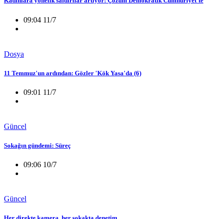
Kadınlara yönelik saldırılar artıyor: Çözüm Demokratik Cumhuriyet'te
09:04 11/7
Dosya
11 Temmuz'un ardından: Gözler 'Kök Yasa'da (6)
09:01 11/7
Güncel
Sokağın gündemi: Süreç
09:06 10/7
Güncel
Her direkte kamera, her sokakta denetim