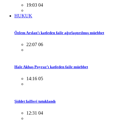
19:03 04
HUKUK
Özlem Arslan’ı katleden faile ağırlaştırılmış müebbet
22:07 06
Hale Akbaş Poyraz’ı katleden faile müebbet
14:16 05
Şiddet failleri tutuklandı
12:31 04