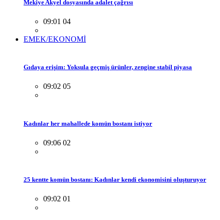
Mekiye Akyel dosyasında adalet çağrısı
09:01 04
EMEK/EKONOMİ
Gıdaya erişim: Yoksula geçmiş ürünler, zengine stabil piyasa
09:02 05
Kadınlar her mahallede komün bostanı istiyor
09:06 02
25 kentte komün bostanı: Kadınlar kendi ekonomisini oluşturuyor
09:02 01