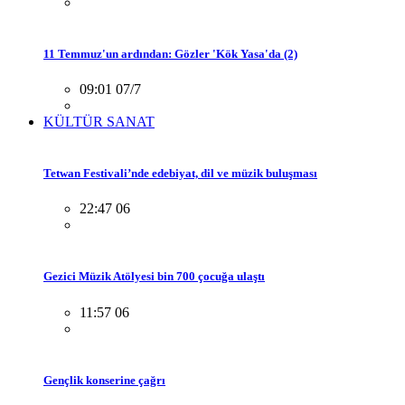
11 Temmuz'un ardından: Gözler 'Kök Yasa'da (2)
09:01 07/7
KÜLTÜR SANAT
Tetwan Festivali’nde edebiyat, dil ve müzik buluşması
22:47 06
Gezici Müzik Atölyesi bin 700 çocuğa ulaştı
11:57 06
Gençlik konserine çağrı