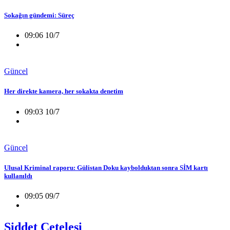
Sokağın gündemi: Süreç
09:06 10/7
Güncel
Her direkte kamera, her sokakta denetim
09:03 10/7
Güncel
Ulusal Kriminal raporu: Gülistan Doku kaybolduktan sonra SİM kartı
kullanıldı
09:05 09/7
Şiddet Çetelesi