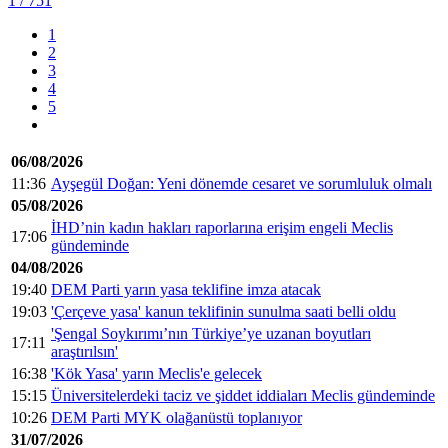
1
/ 751
1
2
3
4
5
06/08/2026
11:36
Ayşegül Doğan: Yeni dönemde cesaret ve sorumluluk olmalı
05/08/2026
İHD’nin kadın hakları raporlarına erişim engeli Meclis
17:06
gündeminde
04/08/2026
19:40
DEM Parti yarın yasa teklifine imza atacak
19:03
'Çerçeve yasa' kanun teklifinin sunulma saati belli oldu
'Şengal Soykırımı’nın Türkiye’ye uzanan boyutları
17:11
araştırılsın'
16:38
'Kök Yasa' yarın Meclis'e gelecek
15:15
Üniversitelerdeki taciz ve şiddet iddiaları Meclis gündeminde
10:26
DEM Parti MYK olağanüstü toplanıyor
31/07/2026