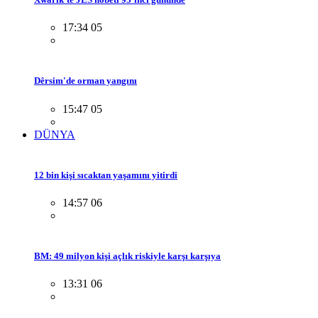
17:34 05
Dêrsim'de orman yangını
15:47 05
DÜNYA
12 bin kişi sıcaktan yaşamını yitirdi
14:57 06
BM: 49 milyon kişi açlık riskiyle karşı karşıya
13:31 06