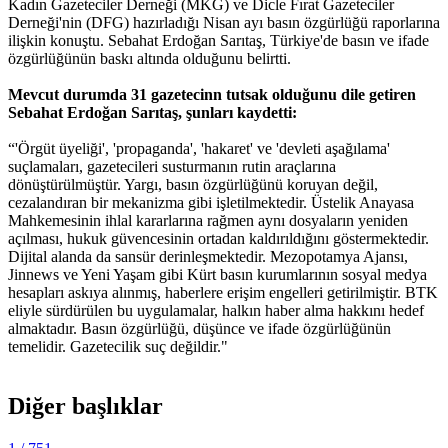
Kadın Gazeteciler Derneği (MKG) ve Dicle Fırat Gazeteciler
Derneği'nin (DFG) hazırladığı Nisan ayı basın özgürlüğü raporlarına
ilişkin konuştu. Sebahat Erdoğan Sarıtaş, Türkiye'de basın ve ifade
özgürlüğünün baskı altında olduğunu belirtti.
Mevcut durumda 31 gazetecinn tutsak olduğunu dile getiren
Sebahat Erdoğan Sarıtaş, şunları kaydetti:
“'Örgüt üyeliği', 'propaganda', 'hakaret' ve 'devleti aşağılama'
suçlamaları, gazetecileri susturmanın rutin araçlarına
dönüştürülmüştür. Yargı, basın özgürlüğünü koruyan değil,
cezalandıran bir mekanizma gibi işletilmektedir. Üstelik Anayasa
Mahkemesinin ihlal kararlarına rağmen aynı dosyaların yeniden
açılması, hukuk güvencesinin ortadan kaldırıldığını göstermektedir.
Dijital alanda da sansür derinleşmektedir. Mezopotamya Ajansı,
Jinnews ve Yeni Yaşam gibi Kürt basın kurumlarının sosyal medya
hesapları askıya alınmış, haberlere erişim engelleri getirilmiştir. BTK
eliyle sürdürülen bu uygulamalar, halkın haber alma hakkını hedef
almaktadır. Basın özgürlüğü, düşünce ve ifade özgürlüğünün
temelidir. Gazetecilik suç değildir."
Diğer başlıklar