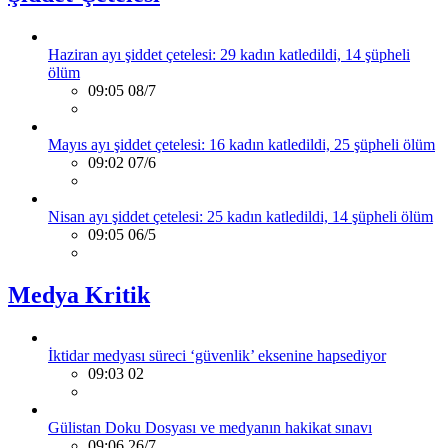
Haziran ayı şiddet çetelesi: 29 kadın katledildi, 14 şüpheli
ölüm
09:05 08/7
Mayıs ayı şiddet çetelesi: 16 kadın katledildi, 25 şüpheli ölüm
09:02 07/6
Nisan ayı şiddet çetelesi: 25 kadın katledildi, 14 şüpheli ölüm
09:05 06/5
Medya Kritik
İktidar medyası süreci ‘güvenlik’ eksenine hapsediyor
09:03 02
Gülistan Doku Dosyası ve medyanın hakikat sınavı
09:06 26/7