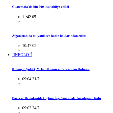
Guatemala'da bin 700 kişi tahliye edildi
11:42 05
Afganistan'da milyonlarca kadın haklarından edildi
10:47 05
JINEOLOJÎ
Kolonyal Şiddet, Mekân Kırımı ve Sinemanın Hafızası
09:04 31/7
Barış ve Demokratik Toplum İnşa Sürecinde Jineolojînin Rolü
09:02 24/7