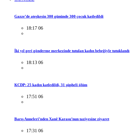
Gazze’de ateşkesin 300 gününde 300 çocuk katledildi
18:17 06
İki yıl geri gönderme merkezinde tutulan kadın bebeğiyle tutuklandı
18:13 06
KCDP: 25 kadın katledildi, 31 şüpheli ölüm
17:51 06
Barış Anneleri’nden Xanê Karasu’nun taziyesine ziyaret
17:31 06