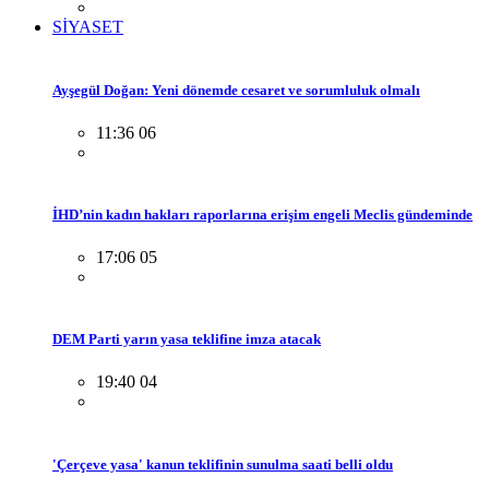
SİYASET
Ayşegül Doğan: Yeni dönemde cesaret ve sorumluluk olmalı
11:36 06
İHD’nin kadın hakları raporlarına erişim engeli Meclis gündeminde
17:06 05
DEM Parti yarın yasa teklifine imza atacak
19:40 04
'Çerçeve yasa' kanun teklifinin sunulma saati belli oldu