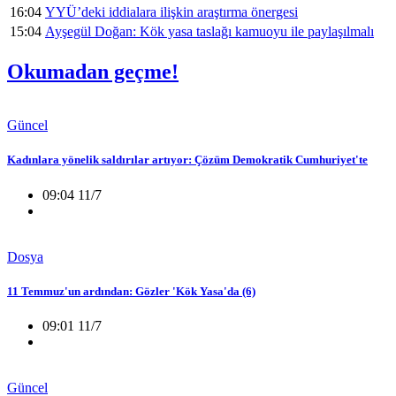
16:04
YYÜ’deki iddialara ilişkin araştırma önergesi
15:04
Ayşegül Doğan: Kök yasa taslağı kamuoyu ile paylaşılmalı
Okumadan geçme!
Güncel
Kadınlara yönelik saldırılar artıyor: Çözüm Demokratik Cumhuriyet'te
09:04 11/7
Dosya
11 Temmuz'un ardından: Gözler 'Kök Yasa'da (6)
09:01 11/7
Güncel