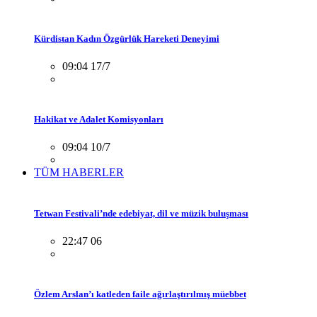
Kürdistan Kadın Özgürlük Hareketi Deneyimi
09:04 17/7
Hakikat ve Adalet Komisyonları
09:04 10/7
TÜM HABERLER
Tetwan Festivali’nde edebiyat, dil ve müzik buluşması
22:47 06
Özlem Arslan’ı katleden faile ağırlaştırılmış müebbet