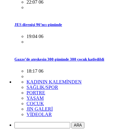
22:07 06
JES direnişi 96’ncı gününde
19:04 06
Gazze’de ateşkesin 300 gününde 300 çocuk katledildi
18:17 06
KADININ KALEMİNDEN
SAĞLIK/SPOR
PORTRE
YAŞAM
ÇOCUK
JIN GALERİ
VİDEOLAR
ARA