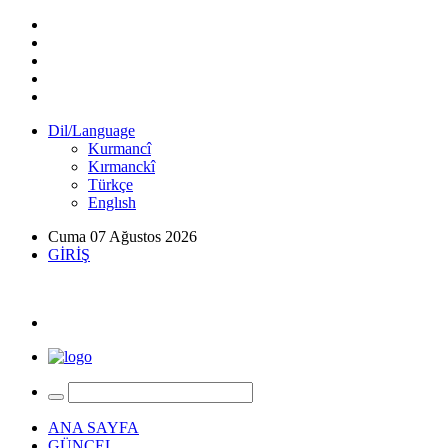
Dil/Language
Kurmancî
Kırmanckî
Türkçe
Englısh
Cuma 07 Ağustos 2026
GİRİŞ
ANA SAYFA
GÜNCEL