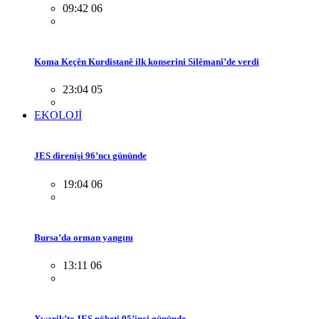
09:42 06
Koma Keçên Kurdistanê ilk konserini Silêmanî’de verdi
23:04 05
EKOLOJİ
JES direnişi 96’ncı gününde
19:04 06
Bursa’da orman yangını
13:11 06
Xwarik’te JES nöbeti 95’inci gününde