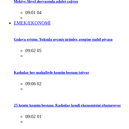
Mekiye Akyel dosyasında adalet çağrısı
09:01 04
EMEK/EKONOMİ
Gıdaya erişim: Yoksula geçmiş ürünler, zengine stabil piyasa
09:02 05
Kadınlar her mahallede komün bostanı istiyor
09:06 02
25 kentte komün bostanı: Kadınlar kendi ekonomisini oluşturuyor
09:02 01