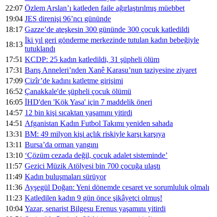
22:07
Özlem Arslan’ı katleden faile ağırlaştırılmış müebbet
19:04
JES direnişi 96’ncı gününde
18:17
Gazze’de ateşkesin 300 gününde 300 çocuk katledildi
İki yıl geri gönderme merkezinde tutulan kadın bebeğiyle
18:13
tutuklandı
17:51
KCDP: 25 kadın katledildi, 31 şüpheli ölüm
17:31
Barış Anneleri’nden Xanê Karasu’nun taziyesine ziyaret
17:09
Cizîr’de kadını katletme girişimi
16:52
Çanakkale'de şüpheli çocuk ölümü
16:05
İHD'den 'Kök Yasa' için 7 maddelik öneri
14:57
12 bin kişi sıcaktan yaşamını yitirdi
14:51
Afganistan Kadın Futbol Takımı yeniden sahada
13:31
BM: 49 milyon kişi açlık riskiyle karşı karşıya
13:11
Bursa’da orman yangını
13:10
‘Çözüm cezada değil, çocuk adalet sisteminde’
11:57
Gezici Müzik Atölyesi bin 700 çocuğa ulaştı
11:49
Kadın buluşmaları sürüyor
11:36
Ayşegül Doğan: Yeni dönemde cesaret ve sorumluluk olmalı
11:23
Katledilen kadın 9 gün önce şikâyetçi olmuş!
10:04
Yazar, senarist Bilgesu Erenus yaşamını yitirdi