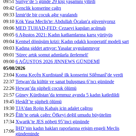
09:51
Suriye’de 5 günde 29 kişi yaşamını yitirdi
09:42
Gençlik konserine çağrı
09:33
İzmir'de bir çocuk ağır yaralandı
09:10
Kök Yasa Meclis'te: Abdullah Öcalan'a güveniyoruz
09:06
MED TUHAD-FED: Cezaevi kapıları açılmalı
09:05
6 Ağustos 2021: Kadın katliamlarına karşı yürüyüş
09:04
Kentsel dönüşüm krizi: Kadın odaklı kooperatif modeli şart
09:03
Kadına şiddet artıyor: Yasalar uygulanmıyor
09:01
'Süreç artık somut adımlarla ilerlemeli'
09:00
6 AĞUSTOS 2026 JINNEWS GÜNDEMİ
05/08/2026
23:04
Koma Keçên Kurdistanê ilk konserini Silêmanî’de verdi
22:37
Tetwan’da kültür ve sanat buluşması 6’ncı gününde
22:26
Hewag’da şüpheli çocuk ölümü
21:57
Güney Kürdistan’da temmuz ayında 5 kadın katledildi
19:45
Heskîf’te şüpheli ölümü
19:30
TJA’dan Rojin Kabaiş için adalet çağrısı
19:25
Êlih’te ortak çağrı: Öfkeyi değil umudu büyütelim
17:34
Xwarik’te JES nöbeti 95’inci gününde
İHD’nin kadın hakları raporlarına erişim engeli Meclis
17:06
gündeminde