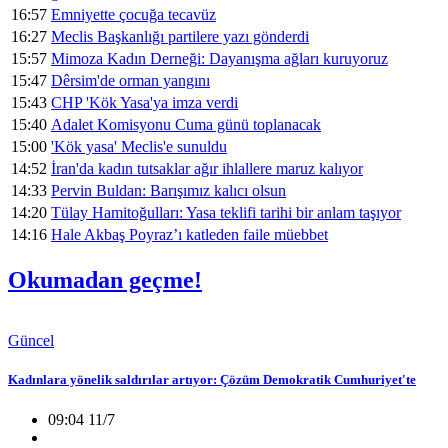
16:57
Emniyette çocuğa tecavüz
16:27
Meclis Başkanlığı partilere yazı gönderdi
15:57
Mimoza Kadın Derneği: Dayanışma ağları kuruyoruz
15:47
Dêrsim'de orman yangını
15:43
CHP 'Kök Yasa'ya imza verdi
15:40
Adalet Komisyonu Cuma günü toplanacak
15:00
'Kök yasa' Meclis'e sunuldu
14:52
İran'da kadın tutsaklar ağır ihlallere maruz kalıyor
14:33
Pervin Buldan: Barışımız kalıcı olsun
14:20
Tülay Hamitoğulları: Yasa teklifi tarihi bir anlam taşıyor
14:16
Hale Akbaş Poyraz’ı katleden faile müebbet
Okumadan geçme!
Güncel
Kadınlara yönelik saldırılar artıyor: Çözüm Demokratik Cumhuriyet'te
09:04 11/7