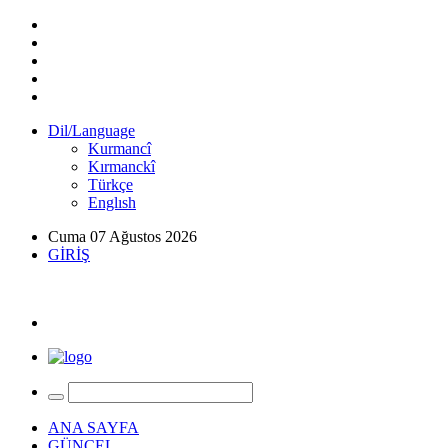
Dil/Language
Kurmancî
Kırmanckî
Türkçe
Englısh
Cuma 07 Ağustos 2026
GİRİŞ
ANA SAYFA
GÜNCEL