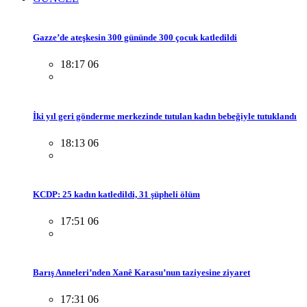
Gazze’de ateşkesin 300 gününde 300 çocuk katledildi
18:17 06
İki yıl geri gönderme merkezinde tutulan kadın bebeğiyle tutuklandı
18:13 06
KCDP: 25 kadın katledildi, 31 şüpheli ölüm
17:51 06
Barış Anneleri’nden Xanê Karasu’nun taziyesine ziyaret
17:31 06