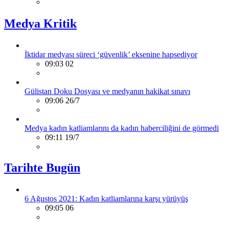
Medya Kritik
İktidar medyası süreci ‘güvenlik’ eksenine hapsediyor
09:03 02
Gülistan Doku Dosyası ve medyanın hakikat sınavı
09:06 26/7
Medya kadın katliamlarını da kadın haberciliğini de görmedi
09:11 19/7
Tarihte Bugün
6 Ağustos 2021: Kadın katliamlarına karşı yürüyüş
09:05 06