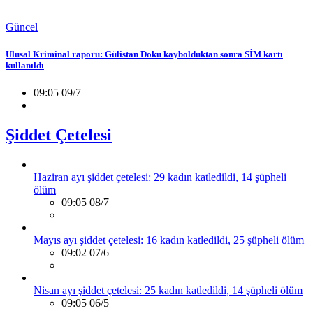
Güncel
Ulusal Kriminal raporu: Gülistan Doku kaybolduktan sonra SİM kartı
kullanıldı
09:05 09/7
Şiddet Çetelesi
Haziran ayı şiddet çetelesi: 29 kadın katledildi, 14 şüpheli
ölüm
09:05 08/7
Mayıs ayı şiddet çetelesi: 16 kadın katledildi, 25 şüpheli ölüm
09:02 07/6
Nisan ayı şiddet çetelesi: 25 kadın katledildi, 14 şüpheli ölüm
09:05 06/5