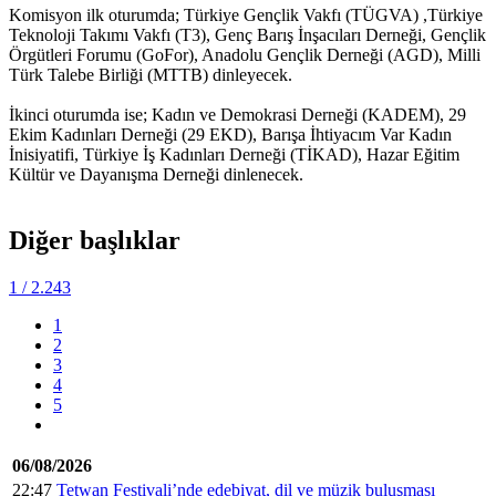
Komisyon ilk oturumda; Türkiye Gençlik Vakfı (TÜGVA) ,Türkiye
Teknoloji Takımı Vakfı (T3), Genç Barış İnşacıları Derneği, Gençlik
Örgütleri Forumu (GoFor), Anadolu Gençlik Derneği (AGD), Milli
Türk Talebe Birliği (MTTB) dinleyecek.
İkinci oturumda ise; Kadın ve Demokrasi Derneği (KADEM), 29
Ekim Kadınları Derneği (29 EKD), Barışa İhtiyacım Var Kadın
İnisiyatifi, Türkiye İş Kadınları Derneği (TİKAD), Hazar Eğitim
Kültür ve Dayanışma Derneği dinlenecek.
Diğer başlıklar
1
/ 2.243
1
2
3
4
5
06/08/2026
22:47
Tetwan Festivali’nde edebiyat, dil ve müzik buluşması