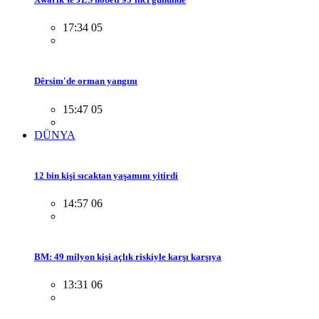
17:34 05
Dêrsim'de orman yangını
15:47 05
DÜNYA
12 bin kişi sıcaktan yaşamını yitirdi
14:57 06
BM: 49 milyon kişi açlık riskiyle karşı karşıya
13:31 06