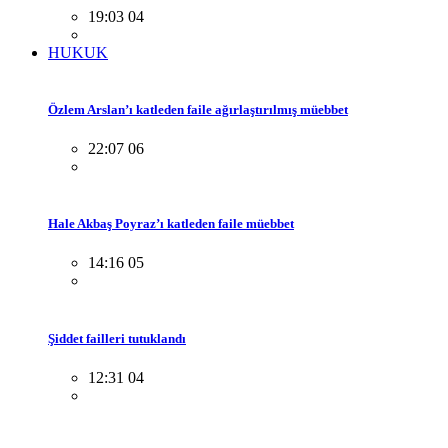
19:03 04
HUKUK
Özlem Arslan’ı katleden faile ağırlaştırılmış müebbet
22:07 06
Hale Akbaş Poyraz’ı katleden faile müebbet
14:16 05
Şiddet failleri tutuklandı
12:31 04