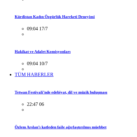
Kürdistan Kadın Özgürlük Hareketi Deneyimi
09:04 17/7
Hakikat ve Adalet Komisyonları
09:04 10/7
TÜM HABERLER
Tetwan Festivali’nde edebiyat, dil ve müzik buluşması
22:47 06
Özlem Arslan’ı katleden faile ağırlaştırılmış müebbet