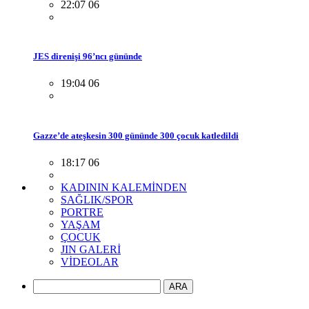
22:07 06
JES direnişi 96’ncı gününde
19:04 06
Gazze’de ateşkesin 300 gününde 300 çocuk katledildi
18:17 06
KADININ KALEMİNDEN
SAĞLIK/SPOR
PORTRE
YAŞAM
ÇOCUK
JIN GALERİ
VİDEOLAR
ARA