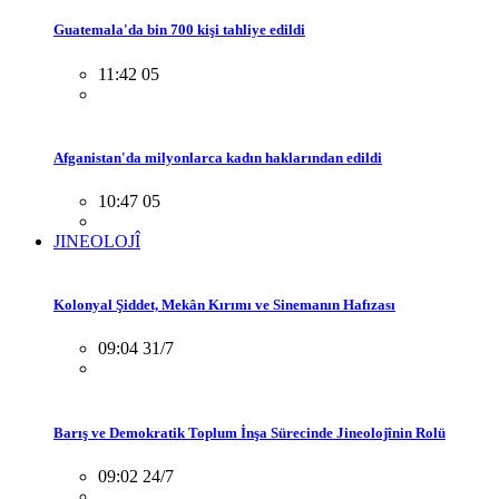
Guatemala'da bin 700 kişi tahliye edildi
11:42 05
Afganistan'da milyonlarca kadın haklarından edildi
10:47 05
JINEOLOJÎ
Kolonyal Şiddet, Mekân Kırımı ve Sinemanın Hafızası
09:04 31/7
Barış ve Demokratik Toplum İnşa Sürecinde Jineolojînin Rolü
09:02 24/7