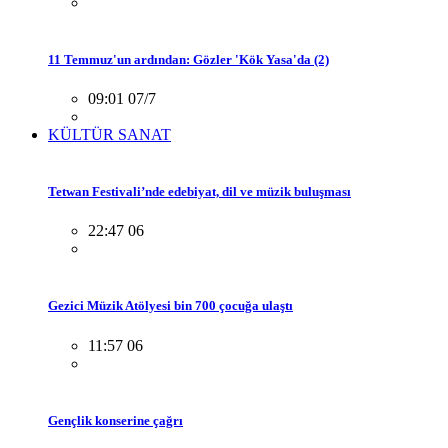
11 Temmuz'un ardından: Gözler 'Kök Yasa'da (2)
09:01 07/7
KÜLTÜR SANAT
Tetwan Festivali’nde edebiyat, dil ve müzik buluşması
22:47 06
Gezici Müzik Atölyesi bin 700 çocuğa ulaştı
11:57 06
Gençlik konserine çağrı