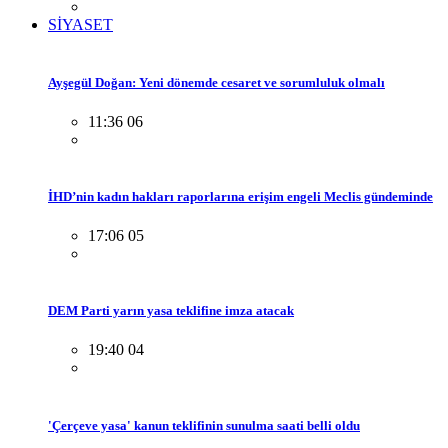
SİYASET
Ayşegül Doğan: Yeni dönemde cesaret ve sorumluluk olmalı
11:36 06
İHD’nin kadın hakları raporlarına erişim engeli Meclis gündeminde
17:06 05
DEM Parti yarın yasa teklifine imza atacak
19:40 04
'Çerçeve yasa' kanun teklifinin sunulma saati belli oldu