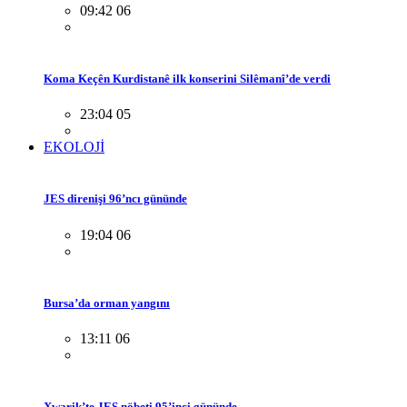
09:42 06
Koma Keçên Kurdistanê ilk konserini Silêmanî’de verdi
23:04 05
EKOLOJİ
JES direnişi 96’ncı gününde
19:04 06
Bursa’da orman yangını
13:11 06
Xwarik’te JES nöbeti 95’inci gününde