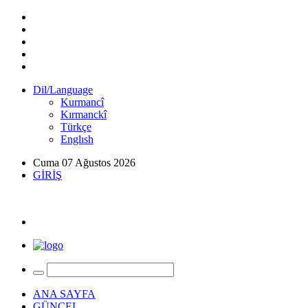
Dil/Language
Kurmancî
Kırmanckî
Türkçe
Englısh
Cuma 07 Ağustos 2026
GİRİŞ
ANA SAYFA
GÜNCEL