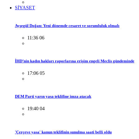
SİYASET
Ayşegül Doğan: Yeni dönemde cesaret ve sorumluluk olmalı
11:36 06
İHD’nin kadın hakları raporlarına erişim engeli Meclis gündeminde
17:06 05
DEM Parti yarın yasa teklifine imza atacak
19:40 04
'Çerçeve yasa' kanun teklifinin sunulma saati belli oldu