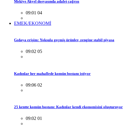
Mekiye Akyel dosyasında adalet çağrısı
09:01 04
EMEK/EKONOMİ
Gıdaya erişim: Yoksula geçmiş ürünler, zengine stabil piyasa
09:02 05
Kadınlar her mahallede komün bostanı istiyor
09:06 02
25 kentte komün bostanı: Kadınlar kendi ekonomisini oluşturuyor
09:02 01