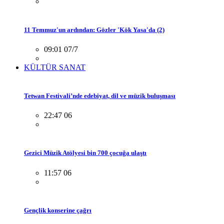
11 Temmuz'un ardından: Gözler 'Kök Yasa'da (2)
09:01 07/7
KÜLTÜR SANAT
Tetwan Festivali’nde edebiyat, dil ve müzik buluşması
22:47 06
Gezici Müzik Atölyesi bin 700 çocuğa ulaştı
11:57 06
Gençlik konserine çağrı