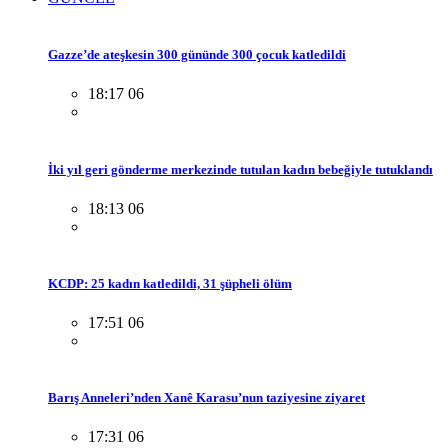
Gazze’de ateşkesin 300 gününde 300 çocuk katledildi
18:17 06
İki yıl geri gönderme merkezinde tutulan kadın bebeğiyle tutuklandı
18:13 06
KCDP: 25 kadın katledildi, 31 şüpheli ölüm
17:51 06
Barış Anneleri’nden Xanê Karasu’nun taziyesine ziyaret
17:31 06