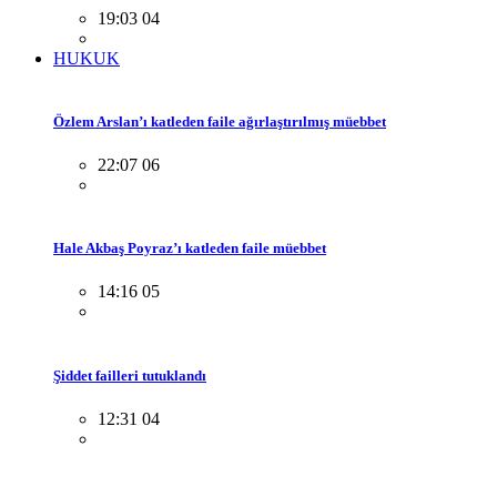
19:03 04
HUKUK
Özlem Arslan’ı katleden faile ağırlaştırılmış müebbet
22:07 06
Hale Akbaş Poyraz’ı katleden faile müebbet
14:16 05
Şiddet failleri tutuklandı
12:31 04