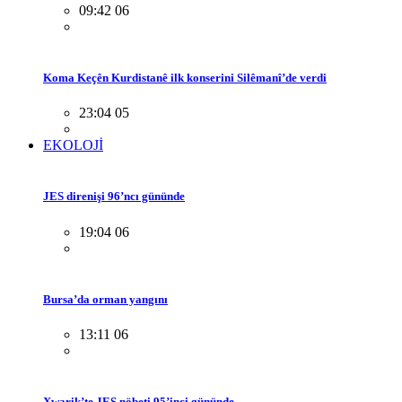
09:42 06
Koma Keçên Kurdistanê ilk konserini Silêmanî’de verdi
23:04 05
EKOLOJİ
JES direnişi 96’ncı gününde
19:04 06
Bursa’da orman yangını
13:11 06
Xwarik’te JES nöbeti 95’inci gününde