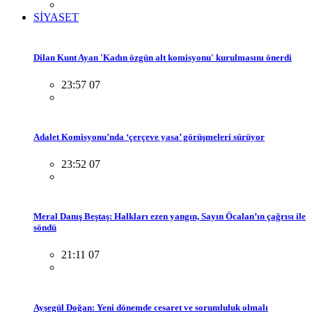
SİYASET
Dilan Kunt Ayan 'Kadın özgün alt komisyonu' kurulmasını önerdi
23:57 07
Adalet Komisyonu’nda ‘çerçeve yasa’ görüşmeleri sürüyor
23:52 07
Meral Danış Beştaş: Halkları ezen yangın, Sayın Öcalan’ın çağrısı ile
söndü
21:11 07
Ayşegül Doğan: Yeni dönemde cesaret ve sorumluluk olmalı