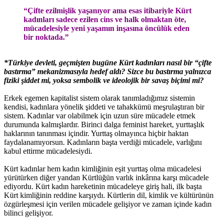
“Çifte ezilmişlik yaşanıyor ama esas itibariyle Kürt
kadınları sadece ezilen cins ve halk olmaktan öte,
mücadelesiyle yeni yaşamın inşasına öncülük eden
bir noktada.”
*Türkiye devleti, geçmişten bugüne Kürt kadınları nasıl bir “çifte
bastırma” mekanizmasıyla hedef aldı? Sizce bu bastırma yalnızca
fiziki şiddet mi, yoksa sembolik ve ideolojik bir savaş biçimi mi?
Erkek egemen kapitalist sistem olarak tanımladığımız sistemin
kendisi, kadınlara yönelik şiddeti ve tahakkümü meşrulaştıran bir
sistem. Kadınlar var olabilmek için uzun süre mücadele etmek
durumunda kalmışlardır. Birinci dalga feminist hareket, yurttaşlık
haklarının tanınması içindir. Yurttaş olmayınca hiçbir haktan
faydalanamıyorsun. Kadınların başta verdiği mücadele, varlığını
kabul ettirme mücadelesiydi.
Kürt kadınlar hem kadın kimliğinin eşit yurttaş olma mücadelesi
yürütürken diğer yandan Kürtlüğün varlık inkârına karşı mücadele
ediyordu. Kürt kadın hareketinin mücadeleye giriş hali, ilk başta
Kürt kimliğinin reddine karşıydı. Kürtlerin dil, kimlik ve kültürünün
özgürleşmesi için verilen mücadele gelişiyor ve zaman içinde kadın
bilinci gelişiyor.