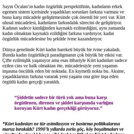
Sayın Öcalan’ın kadın özgürlük perspektifinin, kadınların erkek
egemen sistem içerisinde yaşadıkları sorunları farkına varması ve
buna karşı mücadele geliştirmesinde çok önemli bir yeri var. Kürt
ulusal mücadelesi, kadınların farkındalık sürecini de geliştiriyor.
Kadının sadece kimliğinden kaynaklı ezilmediğini, aynı zamanda
kadın olmaktan kaynaklı ezildiğini farkına vardırıyor, kadın
özgürlük mücadelesine bu şekilde ivme kazandırıyor.
Dünya genelinde Kürt kadın hareketi büyük bir ivme yakaladı.
Bunda kadın özgürlükçü paradigmanın çok büyük bir etkisi var.
Çifte ezilmişlik yaşanıyor ama esas itibariyle Kürt kadınları sadece
ezilen cins ve halk olmaktan öte, mücadelesiyle yeni yaşamın
inşasına öncülük eden bir noktada. En kıymetli nokta bu. Aksine,
yaşadıklarının farkına vararak yeni yaşamı ona göre inşa eden
örgütlü kadın gerçeği yaratıldı.
“Şiddetin sadece bir türü yok ama buna karşı
örgütlenen, direnen ve şiddet karşısında varlığını
koruyan Kürt kadın gerçekliği görüyoruz.”
*Kürt kadınları ne tür asimilasyon ve bastırma politikalarına
maruz bırakıldı? 1990’lı yıllarda zorla göç, köy boşaltmaları ve