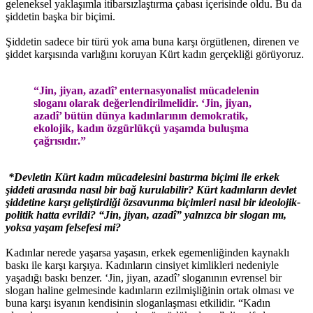
geleneksel yaklaşımla itibarsızlaştırma çabası içerisinde oldu. Bu da
şiddetin başka bir biçimi.
Şiddetin sadece bir türü yok ama buna karşı örgütlenen, direnen ve
şiddet karşısında varlığını koruyan Kürt kadın gerçekliği görüyoruz.
“Jin, jiyan, azadî’ enternasyonalist mücadelenin
sloganı olarak değerlendirilmelidir. ‘Jin, jiyan,
azadî’ bütün dünya kadınlarının demokratik,
ekolojik, kadın özgürlükçü yaşamda buluşma
çağrısıdır.”
*Devletin Kürt kadın mücadelesini bastırma biçimi ile erkek
şiddeti arasında nasıl bir bağ kurulabilir? Kürt kadınların devlet
şiddetine karşı geliştirdiği özsavunma biçimleri nasıl bir ideolojik-
politik hatta evrildi? “Jin, jiyan, azadî” yalnızca bir slogan mı,
yoksa yaşam felsefesi mi?
Kadınlar nerede yaşarsa yaşasın, erkek egemenliğinden kaynaklı
baskı ile karşı karşıya. Kadınların cinsiyet kimlikleri nedeniyle
yaşadığı baskı benzer. ‘Jin, jiyan, azadî’ sloganının evrensel bir
slogan haline gelmesinde kadınların ezilmişliğinin ortak olması ve
buna karşı isyanın kendisinin sloganlaşması etkilidir. “Kadın