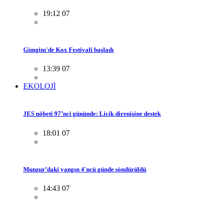
19:12 07
Gimgim'de Kox Festivali başladı
13:39 07
EKOLOJİ
JES nöbeti 97’nci gününde: Licik direnişine destek
18:01 07
Munzur’daki yangın 4'ncü günde söndürüldü
14:43 07