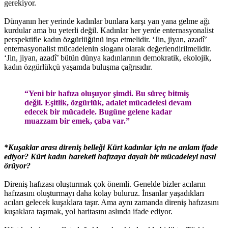
gerekiyor.
Dünyanın her yerinde kadınlar bunlara karşı yan yana gelme ağı
kurdular ama bu yeterli değil. Kadınlar her yerde enternasyonalist
perspektifle kadın özgürlüğünü inşa etmelidir. ‘Jin, jiyan, azadî’
enternasyonalist mücadelenin sloganı olarak değerlendirilmelidir.
‘Jin, jiyan, azadî’ bütün dünya kadınlarının demokratik, ekolojik,
kadın özgürlükçü yaşamda buluşma çağrısıdır.
“Yeni bir hafıza oluşuyor şimdi. Bu süreç bitmiş
değil. Eşitlik, özgürlük, adalet mücadelesi devam
edecek bir mücadele. Bugüne gelene kadar
muazzam bir emek, çaba var.”
*Kuşaklar arası direniş belleği Kürt kadınlar için ne anlam ifade
ediyor? Kürt kadın hareketi hafızaya dayalı bir mücadeleyi nasıl
örüyor?
Direniş hafızası oluşturmak çok önemli. Genelde bizler acıların
hafızasını oluşturmayı daha kolay buluruz. İnsanlar yaşadıkları
acıları gelecek kuşaklara taşır. Ama aynı zamanda direniş hafızasını
kuşaklara taşımak, yol haritasını aslında ifade ediyor.