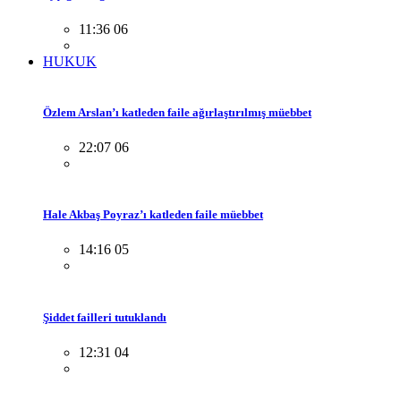
11:36 06
HUKUK
Özlem Arslan’ı katleden faile ağırlaştırılmış müebbet
22:07 06
Hale Akbaş Poyraz’ı katleden faile müebbet
14:16 05
Şiddet failleri tutuklandı
12:31 04