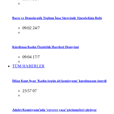
Barış ve Demokratik Toplum İnşa Sürecinde Jineolojînin Rolü
09:02 24/7
Kürdistan Kadın Özgürlük Hareketi Deneyimi
09:04 17/7
TÜM HABERLER
Dilan Kunt Ayan 'Kadın özgün alt komisyonu' kurulmasını önerdi
23:57 07
Adalet Komisyonu’nda ‘çerçeve yasa’ görüşmeleri sürüyor