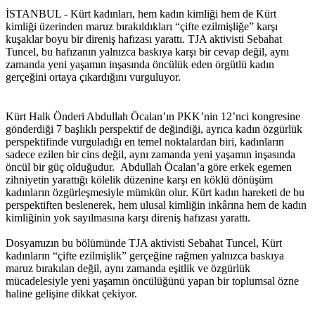
İSTANBUL - Kürt kadınları, hem kadın kimliği hem de Kürt
kimliği üzerinden maruz bırakıldıkları “çifte ezilmişliğe” karşı
kuşaklar boyu bir direniş hafızası yarattı. TJA aktivisti Sebahat
Tuncel, bu hafızanın yalnızca baskıya karşı bir cevap değil, aynı
zamanda yeni yaşamın inşasında öncülük eden örgütlü kadın
gerçeğini ortaya çıkardığını vurguluyor.
Kürt Halk Önderi Abdullah Öcalan’ın PKK’nin 12’nci kongresine
gönderdiği 7 başlıklı perspektif de değindiği, ayrıca kadın özgürlük
perspektifinde vurguladığı en temel noktalardan biri, kadınların
sadece ezilen bir cins değil, aynı zamanda yeni yaşamın inşasında
öncül bir güç olduğudur. Abdullah Öcalan’a göre erkek egemen
zihniyetin yarattığı kölelik düzenine karşı en köklü dönüşüm
kadınların özgürleşmesiyle mümkün olur. Kürt kadın hareketi de bu
perspektiften beslenerek, hem ulusal kimliğin inkârına hem de kadın
kimliğinin yok sayılmasına karşı direniş hafızası yarattı.
Dosyamızın bu bölümünde TJA aktivisti Sebahat Tuncel, Kürt
kadınların “çifte ezilmişlik” gerçeğine rağmen yalnızca baskıya
maruz bırakılan değil, aynı zamanda eşitlik ve özgürlük
mücadelesiyle yeni yaşamın öncülüğünü yapan bir toplumsal özne
haline gelişine dikkat çekiyor.