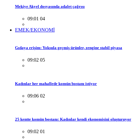
Mekiye Akyel dosyasında adalet çağrısı
09:01 04
EMEK/EKONOMİ
Gıdaya erişim: Yoksula geçmiş ürünler, zengine stabil piyasa
09:02 05
Kadınlar her mahallede komün bostanı istiyor
09:06 02
25 kentte komün bostanı: Kadınlar kendi ekonomisini oluşturuyor
09:02 01