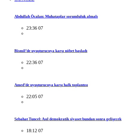
Abdullah Öcalan: Muhataplar sorumluluk almalı
23:36 07
Bismil’de uyuşturucuya karşı nöbet başladı
22:36 07
Amed’de uyuşturucuya karşı halk toplantısı
22:05 07
Sebahat Tuncel: Asıl demokratik siyaset bundan sonra gelişecek
18:12 07