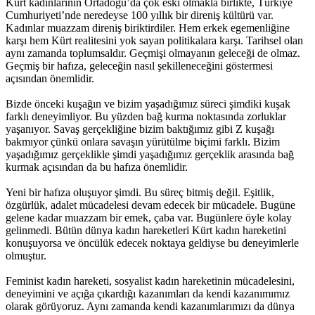
Kürt kadınlarının Ortadoğu’da çok eski olmakla birlikte, Türkiye
Cumhuriyeti’nde neredeyse 100 yıllık bir direniş kültürü var.
Kadınlar muazzam direniş biriktirdiler. Hem erkek egemenliğine
karşı hem Kürt realitesini yok sayan politikalara karşı. Tarihsel olan
aynı zamanda toplumsaldır. Geçmişi olmayanın geleceği de olmaz.
Geçmiş bir hafıza, geleceğin nasıl şekilleneceğini göstermesi
açısından önemlidir.
Bizde önceki kuşağın ve bizim yaşadığımız süreci şimdiki kuşak
farklı deneyimliyor. Bu yüzden bağ kurma noktasında zorluklar
yaşanıyor. Savaş gerçekliğine bizim baktığımız gibi Z kuşağı
bakmıyor çünkü onlara savaşın yürütülme biçimi farklı. Bizim
yaşadığımız gerçeklikle şimdi yaşadığımız gerçeklik arasında bağ
kurmak açısından da bu hafıza önemlidir.
Yeni bir hafıza oluşuyor şimdi. Bu süreç bitmiş değil. Eşitlik,
özgürlük, adalet mücadelesi devam edecek bir mücadele. Bugüne
gelene kadar muazzam bir emek, çaba var. Bugünlere öyle kolay
gelinmedi. Bütün dünya kadın hareketleri Kürt kadın hareketini
konuşuyorsa ve öncülük edecek noktaya geldiyse bu deneyimlerle
olmuştur.
Feminist kadın hareketi, sosyalist kadın hareketinin mücadelesini,
deneyimini ve açığa çıkardığı kazanımları da kendi kazanımımız
olarak görüyoruz. Aynı zamanda kendi kazanımlarımızı da dünya