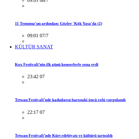
09:01 08/7
11 Temmuz'un ardından: Gözler 'Kök Yasa'da (2)
09:01 07/7
KÜLTÜR SANAT
Kox Festivali’nin ilk günü konserlerle sona erdi
23:42 07
Tetwan Festivali’nde kadınların barıştaki öncü rolü vurgulandı
22:17 07
Tetwan Festivali’nde Kürt edebiyatı ve kültürü tartışıldı