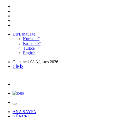
Dil/Language
Kurmancî
Kırmanckî
Türkçe
Englısh
Cumartesi 08 Ağustos 2026
GİRİŞ
ANA SAYFA
GÜNCEL