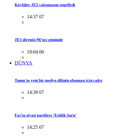
Köylüler JES çalışmasını engelledi
14:37 07
JES direnişi 96’ncı gününde
19:04 06
DÜNYA
Tunus'ta yeni bir medya dilinin oluşması için çağrı
14:39 07
Fas’ta siyasi partilere ‘Eşitlik Şartı’
14:25 07