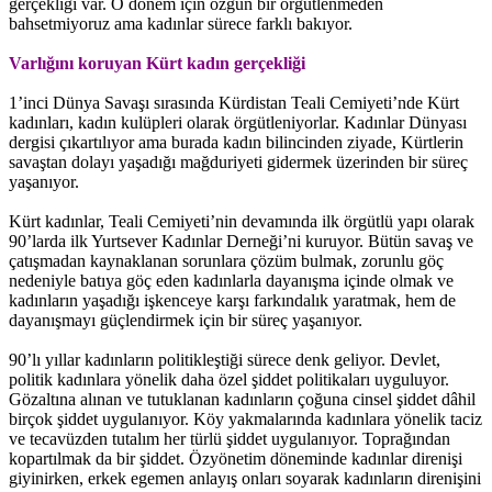
gerçekliği var. O dönem için özgün bir örgütlenmeden
bahsetmiyoruz ama kadınlar sürece farklı bakıyor.
Varlığını koruyan Kürt kadın gerçekliği
1’inci Dünya Savaşı sırasında Kürdistan Teali Cemiyeti’nde Kürt
kadınları, kadın kulüpleri olarak örgütleniyorlar. Kadınlar Dünyası
dergisi çıkartılıyor ama burada kadın bilincinden ziyade, Kürtlerin
savaştan dolayı yaşadığı mağduriyeti gidermek üzerinden bir süreç
yaşanıyor.
Kürt kadınlar, Teali Cemiyeti’nin devamında ilk örgütlü yapı olarak
90’larda ilk Yurtsever Kadınlar Derneği’ni kuruyor. Bütün savaş ve
çatışmadan kaynaklanan sorunlara çözüm bulmak, zorunlu göç
nedeniyle batıya göç eden kadınlarla dayanışma içinde olmak ve
kadınların yaşadığı işkenceye karşı farkındalık yaratmak, hem de
dayanışmayı güçlendirmek için bir süreç yaşanıyor.
90’lı yıllar kadınların politikleştiği sürece denk geliyor. Devlet,
politik kadınlara yönelik daha özel şiddet politikaları uyguluyor.
Gözaltına alınan ve tutuklanan kadınların çoğuna cinsel şiddet dâhil
birçok şiddet uygulanıyor. Köy yakmalarında kadınlara yönelik taciz
ve tecavüzden tutalım her türlü şiddet uygulanıyor. Toprağından
kopartılmak da bir şiddet. Özyönetim döneminde kadınlar direnişi
giyinirken, erkek egemen anlayış onları soyarak kadınların direnişini