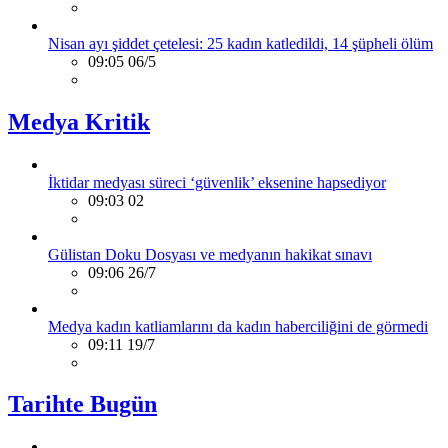
Nisan ayı şiddet çetelesi: 25 kadın katledildi, 14 şüpheli ölüm
09:05 06/5
Medya Kritik
İktidar medyası süreci ‘güvenlik’ eksenine hapsediyor
09:03 02
Gülistan Doku Dosyası ve medyanın hakikat sınavı
09:06 26/7
Medya kadın katliamlarını da kadın haberciliğini de görmedi
09:11 19/7
Tarihte Bugün