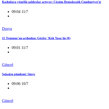
Kadınlara yönelik saldırılar artıyor: Çözüm Demokratik Cumhuriyet'te
09:04 11/7
Dosya
11 Temmuz'un ardından: Gözler 'Kök Yasa'da (6)
09:01 11/7
Güncel
Sokağın gündemi: Süreç
09:06 10/7
Güncel