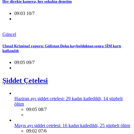
Her direkte kamera, her sokakta denetim
09:03 10/7
Güncel
Ulusal Kriminal raporu: Gülistan Doku kaybolduktan sonra SİM kartı
kullanıldı
09:05 09/7
Şiddet Çetelesi
Haziran ayı şiddet çetelesi: 29 kadın katledildi, 14 şüpheli
ölüm
09:05 08/7
Mayıs ayı şiddet çetelesi: 16 kadın katledildi, 25 şüpheli ölüm
09:02 07/6