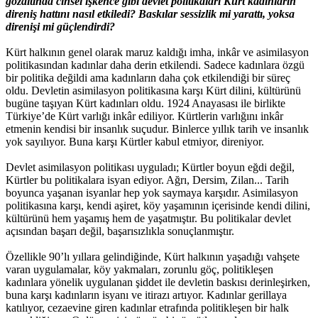
gözaltında cinsel işkence gibi devlet politikaları Kürt kadınların
direniş hattını nasıl etkiledi? Baskılar sessizlik mi yarattı, yoksa
direnişi mi güçlendirdi?
Kürt halkının genel olarak maruz kaldığı imha, inkâr ve asimilasyon
politikasından kadınlar daha derin etkilendi. Sadece kadınlara özgü
bir politika değildi ama kadınların daha çok etkilendiği bir süreç
oldu. Devletin asimilasyon politikasına karşı Kürt dilini, kültürünü
bugüne taşıyan Kürt kadınları oldu. 1924 Anayasası ile birlikte
Türkiye’de Kürt varlığı inkâr ediliyor. Kürtlerin varlığını inkâr
etmenin kendisi bir insanlık suçudur. Binlerce yıllık tarih ve insanlık
yok sayılıyor. Buna karşı Kürtler kabul etmiyor, direniyor.
Devlet asimilasyon politikası uyguladı; Kürtler boyun eğdi değil,
Kürtler bu politikalara isyan ediyor. Ağrı, Dersim, Zilan... Tarih
boyunca yaşanan isyanlar hep yok saymaya karşıdır. Asimilasyon
politikasına karşı, kendi aşiret, köy yaşamının içerisinde kendi dilini,
kültürünü hem yaşamış hem de yaşatmıştır. Bu politikalar devlet
açısından başarı değil, başarısızlıkla sonuçlanmıştır.
Özellikle 90’lı yıllara gelindiğinde, Kürt halkının yaşadığı vahşete
varan uygulamalar, köy yakmaları, zorunlu göç, politikleşen
kadınlara yönelik uygulanan şiddet ile devletin baskısı derinleşirken,
buna karşı kadınların isyanı ve itirazı artıyor. Kadınlar gerillaya
katılıyor, cezaevine giren kadınlar etrafında politikleşen bir halk