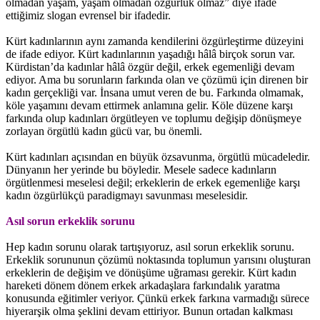
olmadan yaşam, yaşam olmadan özgürlük olmaz” diye ifade
ettiğimiz slogan evrensel bir ifadedir.
Kürt kadınlarının aynı zamanda kendilerini özgürleştirme düzeyini
de ifade ediyor. Kürt kadınlarının yaşadığı hâlâ birçok sorun var.
Kürdistan’da kadınlar hâlâ özgür değil, erkek egemenliği devam
ediyor. Ama bu sorunların farkında olan ve çözümü için direnen bir
kadın gerçekliği var. İnsana umut veren de bu. Farkında olmamak,
köle yaşamını devam ettirmek anlamına gelir. Köle düzene karşı
farkında olup kadınları örgütleyen ve toplumu değişip dönüşmeye
zorlayan örgütlü kadın gücü var, bu önemli.
Kürt kadınları açısından en büyük özsavunma, örgütlü mücadeledir.
Dünyanın her yerinde bu böyledir. Mesele sadece kadınların
örgütlenmesi meselesi değil; erkeklerin de erkek egemenliğe karşı
kadın özgürlükçü paradigmayı savunması meselesidir.
Asıl sorun erkeklik sorunu
Hep kadın sorunu olarak tartışıyoruz, asıl sorun erkeklik sorunu.
Erkeklik sorununun çözümü noktasında toplumun yarısını oluşturan
erkeklerin de değişim ve dönüşüme uğraması gerekir. Kürt kadın
hareketi dönem dönem erkek arkadaşlara farkındalık yaratma
konusunda eğitimler veriyor. Çünkü erkek farkına varmadığı sürece
hiyerarşik olma şeklini devam ettiriyor. Bunun ortadan kalkması