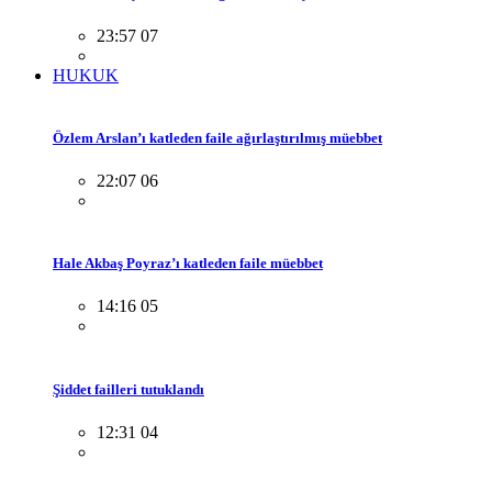
23:57 07
HUKUK
Özlem Arslan’ı katleden faile ağırlaştırılmış müebbet
22:07 06
Hale Akbaş Poyraz’ı katleden faile müebbet
14:16 05
Şiddet failleri tutuklandı
12:31 04