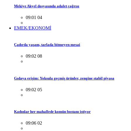
Mekiye Akyel dosyasında adalet çağrısı
09:01 04
EMEK/EKONOMİ
Çadırda yaşam, tarlada bitmeyen mesai
09:02 08
Gıdaya erişim: Yoksula geçmiş ürünler, zengine stabil piyasa
09:02 05
Kadınlar her mahallede komün bostanı istiyor
09:06 02