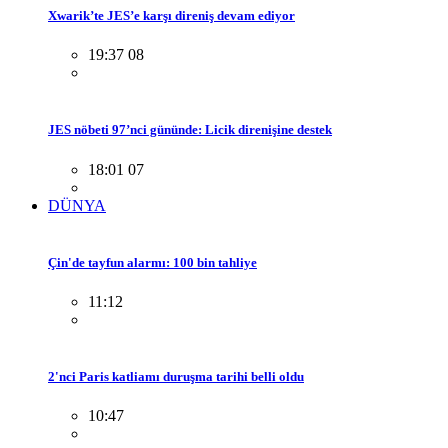
Xwarik’te JES’e karşı direniş devam ediyor
19:37 08
JES nöbeti 97’nci gününde: Licik direnişine destek
18:01 07
DÜNYA
Çin'de tayfun alarmı: 100 bin tahliye
11:12
2'nci Paris katliamı duruşma tarihi belli oldu
10:47