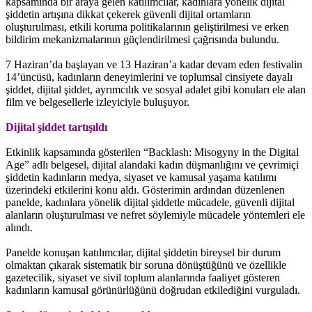
kapsamında bir araya gelen katılımcılar, kadınlara yönelik dijital
şiddetin artışına dikkat çekerek güvenli dijital ortamların
oluşturulması, etkili koruma politikalarının geliştirilmesi ve erken
bildirim mekanizmalarının güçlendirilmesi çağrısında bulundu.
7 Haziran’da başlayan ve 13 Haziran’a kadar devam eden festivalin
14’üncüsü, kadınların deneyimlerini ve toplumsal cinsiyete dayalı
şiddet, dijital şiddet, ayrımcılık ve sosyal adalet gibi konuları ele alan
film ve belgesellerle izleyiciyle buluşuyor.
Dijital şiddet tartışıldı
Etkinlik kapsamında gösterilen “Backlash: Misogyny in the Digital
Age” adlı belgesel, dijital alandaki kadın düşmanlığını ve çevrimiçi
şiddetin kadınların medya, siyaset ve kamusal yaşama katılımı
üzerindeki etkilerini konu aldı. Gösterimin ardından düzenlenen
panelde, kadınlara yönelik dijital şiddetle mücadele, güvenli dijital
alanların oluşturulması ve nefret söylemiyle mücadele yöntemleri ele
alındı.
Panelde konuşan katılımcılar, dijital şiddetin bireysel bir durum
olmaktan çıkarak sistematik bir soruna dönüştüğünü ve özellikle
gazetecilik, siyaset ve sivil toplum alanlarında faaliyet gösteren
kadınların kamusal görünürlüğünü doğrudan etkilediğini vurguladı.