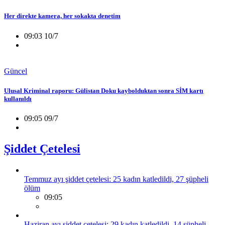
Her direkte kamera, her sokakta denetim
09:03 10/7
Güncel
Ulusal Kriminal raporu: Gülistan Doku kaybolduktan sonra SİM kartı
kullanıldı
09:05 09/7
Şiddet Çetelesi
Temmuz ayı şiddet çetelesi: 25 kadın katledildi, 27 şüpheli
ölüm
09:05
Haziran ayı şiddet çetelesi: 29 kadın katledildi, 14 şüpheli