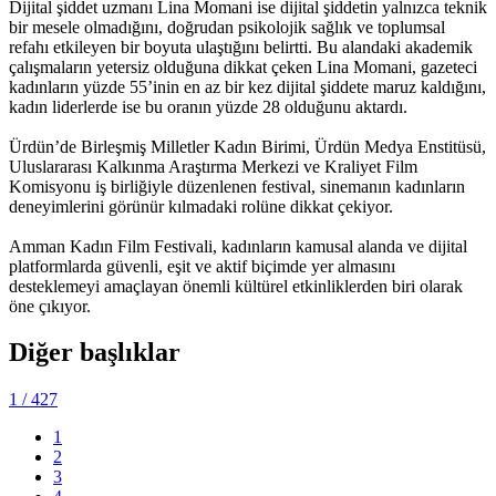
Dijital şiddet uzmanı Lina Momani ise dijital şiddetin yalnızca teknik
bir mesele olmadığını, doğrudan psikolojik sağlık ve toplumsal
refahı etkileyen bir boyuta ulaştığını belirtti. Bu alandaki akademik
çalışmaların yetersiz olduğuna dikkat çeken Lina Momani, gazeteci
kadınların yüzde 55’inin en az bir kez dijital şiddete maruz kaldığını,
kadın liderlerde ise bu oranın yüzde 28 olduğunu aktardı.
Ürdün’de Birleşmiş Milletler Kadın Birimi, Ürdün Medya Enstitüsü,
Uluslararası Kalkınma Araştırma Merkezi ve Kraliyet Film
Komisyonu iş birliğiyle düzenlenen festival, sinemanın kadınların
deneyimlerini görünür kılmadaki rolüne dikkat çekiyor.
Amman Kadın Film Festivali, kadınların kamusal alanda ve dijital
platformlarda güvenli, eşit ve aktif biçimde yer almasını
desteklemeyi amaçlayan önemli kültürel etkinliklerden biri olarak
öne çıkıyor.
Diğer başlıklar
1
/ 427
1
2
3