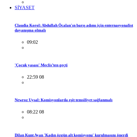
SİYASET
Claudia Korol: Abdullah Öcalan'ın barış adımı için enternasyonalist
dayanışma olmalı
09:02
'Çocuk yasası' Meclis’ten geçti
22:59 08
Newroz Uysal: Komisyonlarda eşit temsiliyet sağlanmalı
08:22 08
Dilan Kunt Ayan 'Kadın özgün alt komisyonu' kurulmasını önerdi