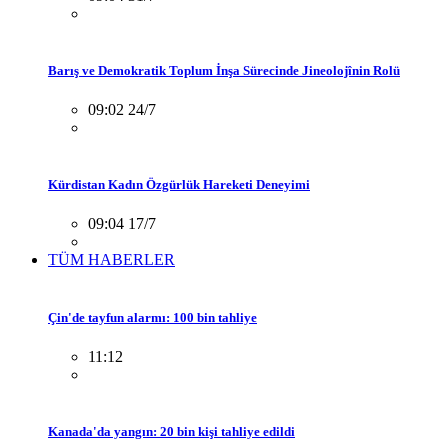
Barış ve Demokratik Toplum İnşa Sürecinde Jineolojînin Rolü
09:02 24/7
Kürdistan Kadın Özgürlük Hareketi Deneyimi
09:04 17/7
TÜM HABERLER
Çin'de tayfun alarmı: 100 bin tahliye
11:12
Kanada'da yangın: 20 bin kişi tahliye edildi