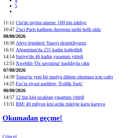
4
5
11:12
Çin'de tayfun alarmı: 100 bin tahliye
10:47
2'nci Paris katliamı duruşma tarihi belli oldu
08/08/2026
16:30
Alevi örgütleri: Yasayı destekliyoruz
16:11
Afganistan'da 231 kadın katledildi
14:14
Suriye'de 46 kadın yaşamını yitirdi
12:53
Xwebûn 'Öz savunma' başlığıyla çıktı
07/08/2026
14:39
Tunus'ta yeni bir medya dilinin oluşması için çağrı
14:25
Fas’ta siyasi partilere ‘Eşitlik Şartı’
06/08/2026
14:57
12 bin kişi sıcaktan yaşamını yitirdi
13:31
BM: 49 milyon kişi açlık riskiyle karşı karşıya
Okumadan geçme!
Güncel