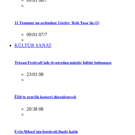
09:01 08/7
11 Temmuz'un ardından: Gözler 'Kök Yasa'da (2)
09:01 07/7
KÜLTÜR SANAT
Tetwan Festivali’nde tiyatrodan müziğe kültür buluşması
23:01 08
Êlih’te gençlik konseri düzenlenecek
20:38 08
Evîn Abbasî'nin fotoğrafı finale kaldı