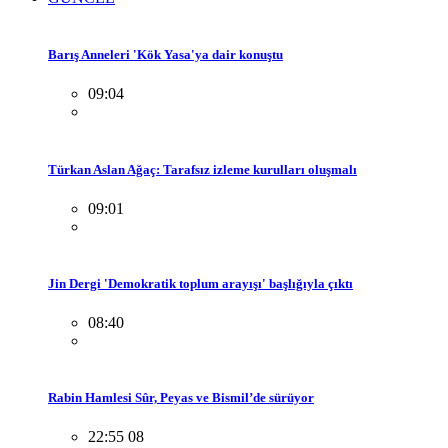
Barış Anneleri 'Kök Yasa'ya dair konuştu
09:04
Türkan Aslan Ağaç: Tarafsız izleme kurulları oluşmalı
09:01
Jin Dergi 'Demokratik toplum arayışı' başlığıyla çıktı
08:40
Rabin Hamlesi Sûr, Peyas ve Bismil’de sürüyor
22:55 08