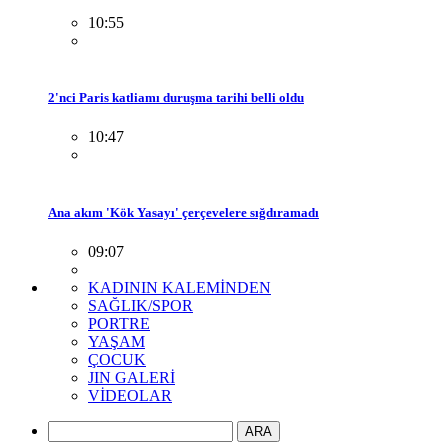
10:55
2'nci Paris katliamı duruşma tarihi belli oldu
10:47
Ana akım 'Kök Yasayı' çerçevelere sığdıramadı
09:07
KADININ KALEMİNDEN
SAĞLIK/SPOR
PORTRE
YAŞAM
ÇOCUK
JIN GALERİ
VİDEOLAR
ARA