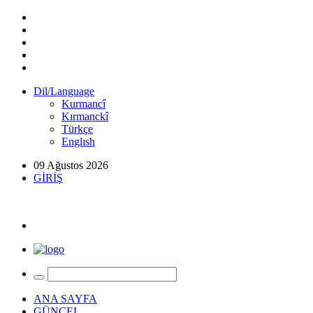
Dil/Language
Kurmancî
Kırmanckî
Türkçe
Englısh
09 Ağustos 2026
GİRİŞ
ANA SAYFA
GÜNCEL