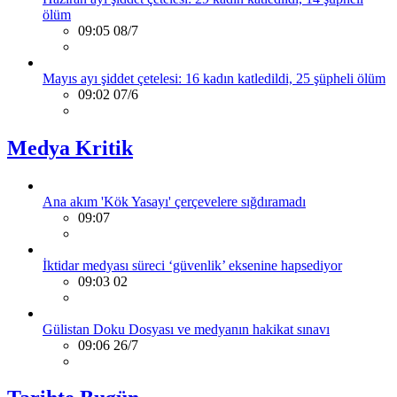
ölüm
09:05 08/7
Mayıs ayı şiddet çetelesi: 16 kadın katledildi, 25 şüpheli ölüm
09:02 07/6
Medya Kritik
Ana akım 'Kök Yasayı' çerçevelere sığdıramadı
09:07
İktidar medyası süreci ‘güvenlik’ eksenine hapsediyor
09:03 02
Gülistan Doku Dosyası ve medyanın hakikat sınavı
09:06 26/7