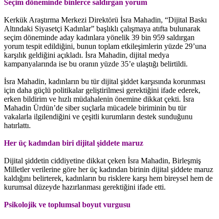
Seçim döneminde binlerce saldırgan yorum
Kerkük Araştırma Merkezi Direktörü İsra Mahadin, “Dijital Baskı
Altındaki Siyasetçi Kadınlar” başlıklı çalışmaya atıfta bulunarak
seçim döneminde aday kadınlara yönelik 39 bin 959 saldırgan
yorum tespit edildiğini, bunun toplam etkileşimlerin yüzde 29’una
karşılık geldiğini açıkladı. İsra Mahadin, dijital medya
kampanyalarında ise bu oranın yüzde 35’e ulaştığı belirtildi.
İsra Mahadin, kadınların bu tür dijital şiddet karşısında korunması
için daha güçlü politikalar geliştirilmesi gerektiğini ifade ederek,
erken bildirim ve hızlı müdahalenin önemine dikkat çekti. İsra
Mahadin Ürdün’de siber suçlarla mücadele biriminin bu tür
vakalarla ilgilendiğini ve çeşitli kurumların destek sunduğunu
hatırlattı.
Her üç kadından biri dijital şiddete maruz
Dijital şiddetin ciddiyetine dikkat çeken İsra Mahadin, Birleşmiş
Milletler verilerine göre her üç kadından birinin dijital şiddete maruz
kaldığını belirterek, kadınların bu risklere karşı hem bireysel hem de
kurumsal düzeyde hazırlanması gerektiğini ifade etti.
Psikolojik ve toplumsal boyut vurgusu