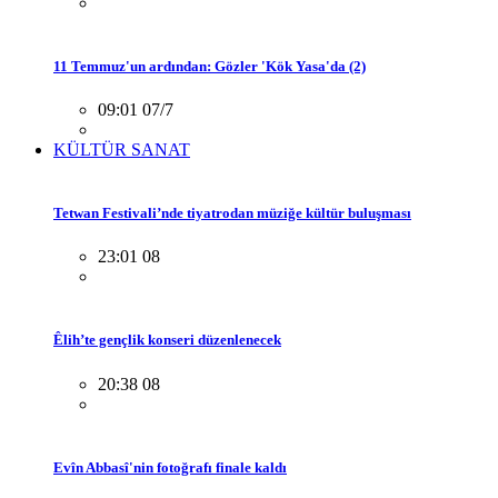
11 Temmuz'un ardından: Gözler 'Kök Yasa'da (2)
09:01 07/7
KÜLTÜR SANAT
Tetwan Festivali’nde tiyatrodan müziğe kültür buluşması
23:01 08
Êlih’te gençlik konseri düzenlenecek
20:38 08
Evîn Abbasî'nin fotoğrafı finale kaldı