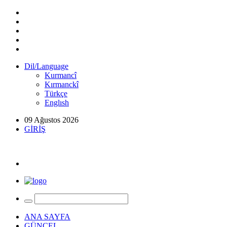
Dil/Language
Kurmancî
Kırmanckî
Türkçe
Englısh
09 Ağustos 2026
GİRİŞ
ANA SAYFA
GÜNCEL