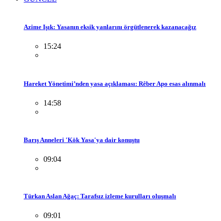
Azime Işık: Yasanın eksik yanlarını örgütlenerek kazanacağız
15:24
Hareket Yönetimi’nden yasa açıklaması: Rêber Apo esas alınmalı
14:58
Barış Anneleri 'Kök Yasa'ya dair konuştu
09:04
Türkan Aslan Ağaç: Tarafsız izleme kurulları oluşmalı
09:01