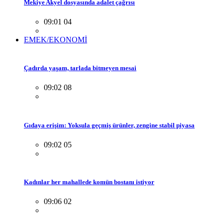
Mekiye Akyel dosyasında adalet çağrısı
09:01 04
EMEK/EKONOMİ
Çadırda yaşam, tarlada bitmeyen mesai
09:02 08
Gıdaya erişim: Yoksula geçmiş ürünler, zengine stabil piyasa
09:02 05
Kadınlar her mahallede komün bostanı istiyor
09:06 02