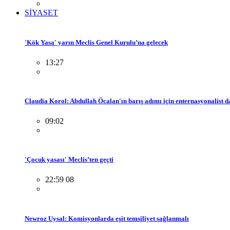
SİYASET
'Kök Yasa' yarın Meclis Genel Kurulu’na gelecek
13:27
Claudia Korol: Abdullah Öcalan'ın barış adımı için enternasyonalist 
09:02
'Çocuk yasası' Meclis’ten geçti
22:59 08
Newroz Uysal: Komisyonlarda eşit temsiliyet sağlanmalı