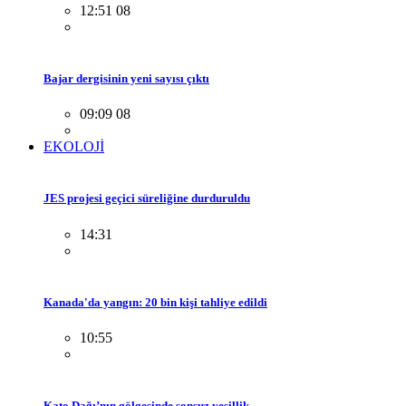
12:51 08
Bajar dergisinin yeni sayısı çıktı
09:09 08
EKOLOJİ
JES projesi geçici süreliğine durduruldu
14:31
Kanada'da yangın: 20 bin kişi tahliye edildi
10:55
Kato Dağı’nın gölgesinde sonsuz yeşillik