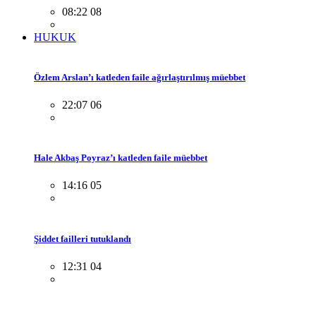
08:22 08
HUKUK
Özlem Arslan’ı katleden faile ağırlaştırılmış müebbet
22:07 06
Hale Akbaş Poyraz’ı katleden faile müebbet
14:16 05
Şiddet failleri tutuklandı
12:31 04