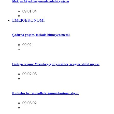
Mekiye Akyel dosyasında adalet çağrısı
09:01 04
EMEK/EKONOMİ
Çadırda yaşam, tarlada bitmeyen mesai
09:02
Gıdaya erişim: Yoksula geçmiş ürünler, zengine stabil piyasa
09:02 05
Kadınlar her mahallede komün bostanı istiyor
09:06 02