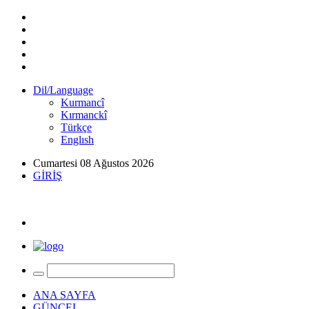
Dil/Language
Kurmancî
Kırmanckî
Türkçe
Englısh
Cumartesi 08 Ağustos 2026
GİRİŞ
ANA SAYFA
GÜNCEL