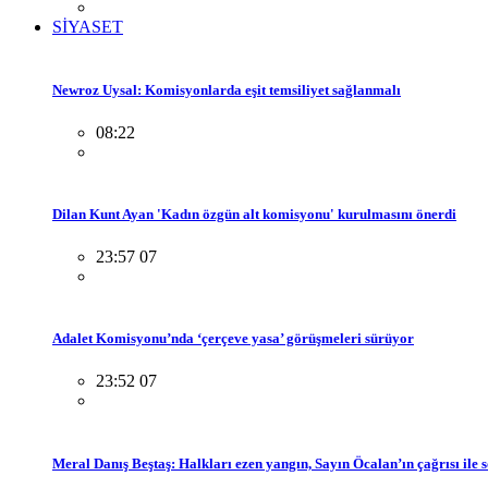
SİYASET
Newroz Uysal: Komisyonlarda eşit temsiliyet sağlanmalı
08:22
Dilan Kunt Ayan 'Kadın özgün alt komisyonu' kurulmasını önerdi
23:57 07
Adalet Komisyonu’nda ‘çerçeve yasa’ görüşmeleri sürüyor
23:52 07
Meral Danış Beştaş: Halkları ezen yangın, Sayın Öcalan’ın çağrısı ile 