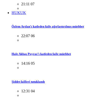
21:11 07
HUKUK
Özlem Arslan’ı katleden faile ağırlaştırılmış müebbet
22:07 06
Hale Akbaş Poyraz’ı katleden faile müebbet
14:16 05
Şiddet failleri tutuklandı
12:31 04