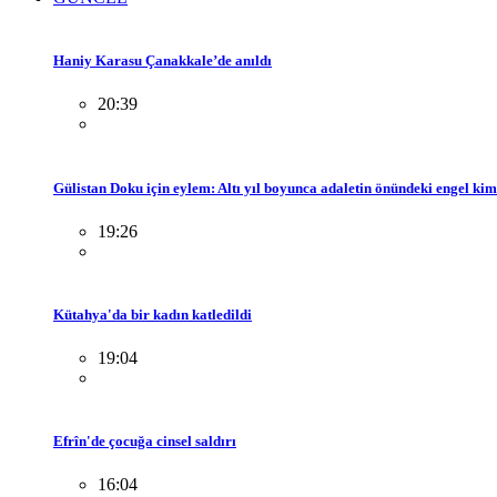
Haniy Karasu Çanakkale’de anıldı
20:39
Gülistan Doku için eylem: Altı yıl boyunca adaletin önündeki engel ki
19:26
Kütahya'da bir kadın katledildi
19:04
Efrîn'de çocuğa cinsel saldırı
16:04