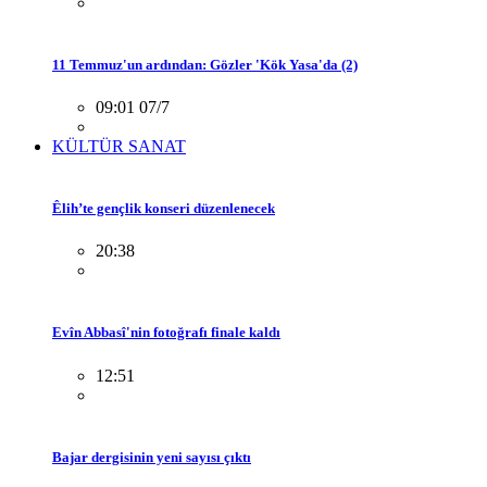
11 Temmuz'un ardından: Gözler 'Kök Yasa'da (2)
09:01 07/7
KÜLTÜR SANAT
Êlih’te gençlik konseri düzenlenecek
20:38
Evîn Abbasî'nin fotoğrafı finale kaldı
12:51
Bajar dergisinin yeni sayısı çıktı