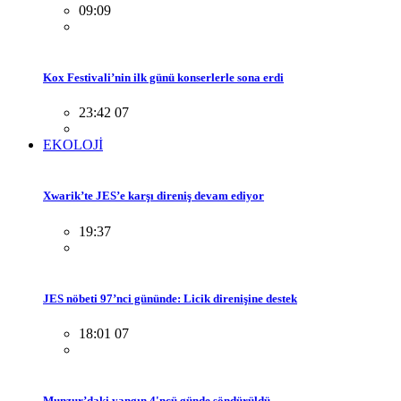
09:09
Kox Festivali’nin ilk günü konserlerle sona erdi
23:42 07
EKOLOJİ
Xwarik’te JES’e karşı direniş devam ediyor
19:37
JES nöbeti 97’nci gününde: Licik direnişine destek
18:01 07
Munzur’daki yangın 4'ncü günde söndürüldü