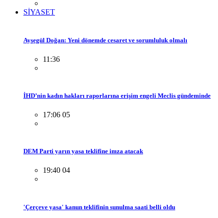
SİYASET
Ayşegül Doğan: Yeni dönemde cesaret ve sorumluluk olmalı
11:36
İHD’nin kadın hakları raporlarına erişim engeli Meclis gündeminde
17:06 05
DEM Parti yarın yasa teklifine imza atacak
19:40 04
'Çerçeve yasa' kanun teklifinin sunulma saati belli oldu