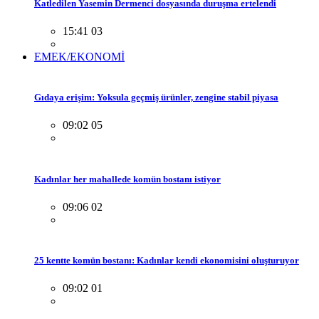
Katledilen Yasemin Dermenci dosyasında duruşma ertelendi
15:41 03
EMEK/EKONOMİ
Gıdaya erişim: Yoksula geçmiş ürünler, zengine stabil piyasa
09:02 05
Kadınlar her mahallede komün bostanı istiyor
09:06 02
25 kentte komün bostanı: Kadınlar kendi ekonomisini oluşturuyor
09:02 01