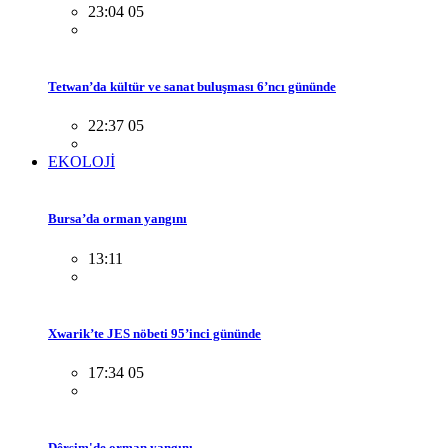
23:04 05
Tetwan’da kültür ve sanat buluşması 6’ncı gününde
22:37 05
EKOLOJİ
Bursa’da orman yangını
13:11
Xwarik’te JES nöbeti 95’inci gününde
17:34 05
Dêrsim'de orman yangını