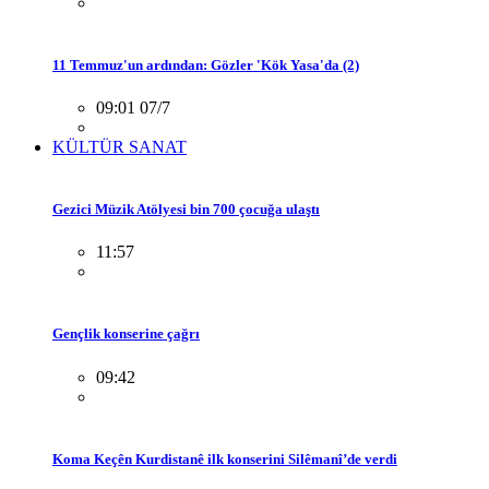
11 Temmuz'un ardından: Gözler 'Kök Yasa'da (2)
09:01 07/7
KÜLTÜR SANAT
Gezici Müzik Atölyesi bin 700 çocuğa ulaştı
11:57
Gençlik konserine çağrı
09:42
Koma Keçên Kurdistanê ilk konserini Silêmanî’de verdi