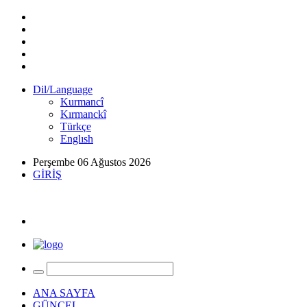
Dil/Language
Kurmancî
Kırmanckî
Türkçe
Englısh
Perşembe 06 Ağustos 2026
GİRİŞ
ANA SAYFA
GÜNCEL