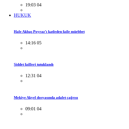
19:03 04
HUKUK
Hale Akbaş Poyraz’ı katleden faile müebbet
14:16 05
Şiddet failleri tutuklandı
12:31 04
Mekiye Akyel dosyasında adalet çağrısı
09:01 04