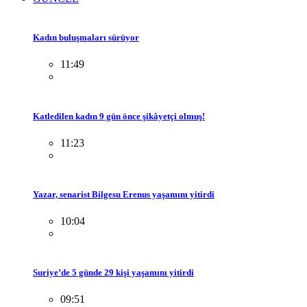
Kadın buluşmaları sürüyor
11:49
Katledilen kadın 9 gün önce şikâyetçi olmuş!
11:23
Yazar, senarist Bilgesu Erenus yaşamını yitirdi
10:04
Suriye’de 5 günde 29 kişi yaşamını yitirdi
09:51