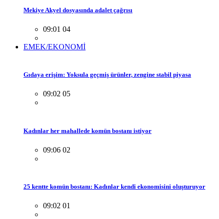
Mekiye Akyel dosyasında adalet çağrısı
09:01 04
EMEK/EKONOMİ
Gıdaya erişim: Yoksula geçmiş ürünler, zengine stabil piyasa
09:02 05
Kadınlar her mahallede komün bostanı istiyor
09:06 02
25 kentte komün bostanı: Kadınlar kendi ekonomisini oluşturuyor
09:02 01