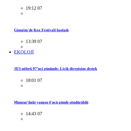
19:12 07
Gimgim'de Kox Festivali başladı
13:39 07
EKOLOJİ
JES nöbeti 97’nci gününde: Licik direnişine destek
18:01 07
Munzur’daki yangın 4'ncü günde söndürüldü
14:43 07