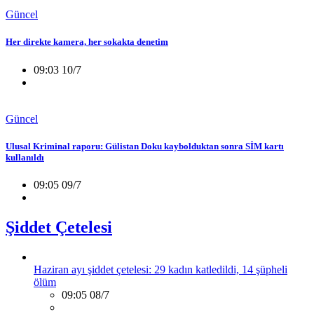
Güncel
Her direkte kamera, her sokakta denetim
09:03 10/7
Güncel
Ulusal Kriminal raporu: Gülistan Doku kaybolduktan sonra SİM kartı
kullanıldı
09:05 09/7
Şiddet Çetelesi
Haziran ayı şiddet çetelesi: 29 kadın katledildi, 14 şüpheli
ölüm
09:05 08/7