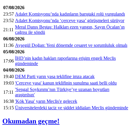
07/08/2026
23:57
Adalet Komisyonu’nda kadınların barıştaki rolü vurgulandı
23:52
Adalet Komisyonu’nda ‘çerçeve yasa’ görüşmeleri sürüyor
Meral Danış Beştaş: Halkları ezen yangın, Sayın Öcalan’ın
21:11
çağrısı ile söndü
06/08/2026
11:36
Ayşegül Doğan: Yeni dönemde cesaret ve sorumluluk olmalı
05/08/2026
İHD’nin kadın hakları raporlarına erişim engeli Meclis
17:06
gündeminde
04/08/2026
19:40
DEM Parti yarın yasa teklifine imza atacak
19:03
'Çerçeve yasa' kanun teklifinin sunulma saati belli oldu
'Şengal Soykırımı’nın Türkiye’ye uzanan boyutları
17:11
araştırılsın'
16:38
'Kök Yasa' yarın Meclis'e gelecek
15:15
Üniversitelerdeki taciz ve şiddet iddiaları Meclis gündeminde
Okumadan geçme!