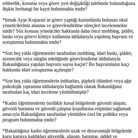
rehberlik, koruma veya görev yeri değişikliği talebinde bulunduğuna
ilişkin herhangi bir kayıt bulunmakta mıdır?
*Irmak Ayşe Koparan’ın görev yaptığı kurumlarda bulunan okul
yöneticilerinin atanma ve görevlendirilme süreçleri incelenmekte
midir? Söz konusu yöneticiler hakkında daha önce mobbing, şiddet,
baskı veya görevi kötüye kullanma iddialarıyla yapılmış başvuru ve
soruşturma bulunmakta mıdır?
*Son beş yılda öğretmenler tarafından mobbing, idari baskı, şiddet,
ayrımcılık veya sürgün niteliğinde görevlendirme iddialarıyla
Bakanlığınıza yapılan başvuru sayısı kaçtır? Bu başvuruların kaçı
hakkında idari soruşturma açılmıştır?
*Son beş yılda öğretmenlerin intiharları, şüpheli ölümleri veya ağır
psikolojik yıpranma iddialarıyla bağlantılı olarak Bakanlığınız
tarafından kaç idari inceleme yürütülmüştür?
*Kadın öğretmenlerin özellikle kırsal bölgelerde güvenli ulaşım,
güvenli barınma ve güvenli çalışma koşullarına erişimini sağlamak
amacıyla Bakanlığınız tarafından yürütülen özel bir politika veya
program bulunmakta mıdır?
*Bakanlığınız kadın öğretmenlerin uzak ve dezavantajlı bölgelerde
karşı karşıya kaldıkları güvenlik, ulaşım, barınma, şiddet ve