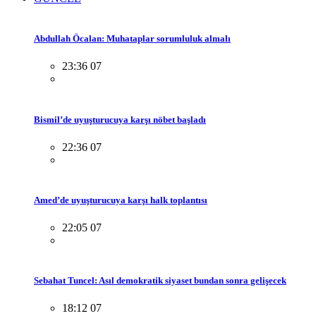
Abdullah Öcalan: Muhataplar sorumluluk almalı
23:36 07
Bismil’de uyuşturucuya karşı nöbet başladı
22:36 07
Amed’de uyuşturucuya karşı halk toplantısı
22:05 07
Sebahat Tuncel: Asıl demokratik siyaset bundan sonra gelişecek
18:12 07