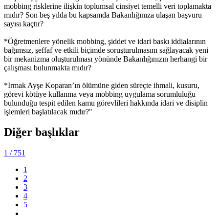
mobbing risklerine ilişkin toplumsal cinsiyet temelli veri toplamakta
mıdır? Son beş yılda bu kapsamda Bakanlığınıza ulaşan başvuru
sayısı kaçtır?
*Öğretmenlere yönelik mobbing, şiddet ve idari baskı iddialarının
bağımsız, şeffaf ve etkili biçimde soruşturulmasını sağlayacak yeni
bir mekanizma oluşturulması yönünde Bakanlığınızın herhangi bir
çalışması bulunmakta mıdır?
*Irmak Ayşe Koparan’ın ölümüne giden süreçte ihmali, kusuru,
görevi kötüye kullanma veya mobbing uygulama sorumluluğu
bulunduğu tespit edilen kamu görevlileri hakkında idari ve disiplin
işlemleri başlatılacak mıdır?"
Diğer başlıklar
1
/ 751
1
2
3
4
5