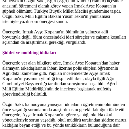
Milletvekili Özgül Saki, Agirî (Ağrı)'nın Xamûr (Hamur) ilçesinde
anasınıfı öğretmeni olarak görev yapan Irmak Ayşe Koparan'ın
şüpheli ölümünü Türkiye Büyük Millet Meclisi gündemine taşıdı.
Özgül Saki, Milli Eğitim Bakanı Yusuf Tekin'in yanıtlaması
istemiyle yazılı soru önergesi sundu.
Önergede, Irmak Ayşe Koparan'ın ölümünün yalnızca adli
boyutuyla değil, ölüm öncesindeki idari süreçler ve çalışma koşulları
açısından da araştırılması gerektiği vurgulandı.
Şiddet ve mobbing iddiaları
Önergede yer alan bilgilere göre, Irmak Ayşe Koparan'dan haber
alamayan arkadaşlarının ihbarı üzerine polis ekipleri öğretmenin
Ağrı'daki ikametine gitti. Yapılan incelemelerde Ayşe Irmak
Koparan'ın yaşamını yitirdiği tespit edilirken, olayla ilgili Ağrı
Cumhuriyet Başsavcılığı tarafından soruşturma başlatıldı. Ağrı İl
Milli Eğitim Müdürlüğü'nün de inceleme başlatarak müfettiş
görevlendirdiği belirtildi.
Özgül Saki, kamuoyuna yansıyan iddiaların öğretmenin ölümünden
önce yaşadığı sorunların da araştırılmasını gerekli kıldığını ifade etti.
Önergede, Ayşe Irmak Koparan'ın görev yaptığı okulda okul
yöneticileriyle sorun yaşadığı, okul müdürü tarafından şiddete maruz
kaldığını beyan ettiği ve bu yönde tanıklıkların bulunduğuna dair