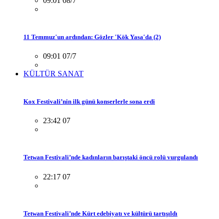
09:01 08/7
11 Temmuz'un ardından: Gözler 'Kök Yasa'da (2)
09:01 07/7
KÜLTÜR SANAT
Kox Festivali’nin ilk günü konserlerle sona erdi
23:42 07
Tetwan Festivali’nde kadınların barıştaki öncü rolü vurgulandı
22:17 07
Tetwan Festivali’nde Kürt edebiyatı ve kültürü tartışıldı