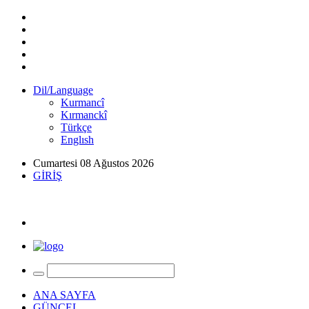
Dil/Language
Kurmancî
Kırmanckî
Türkçe
Englısh
Cumartesi 08 Ağustos 2026
GİRİŞ
ANA SAYFA
GÜNCEL