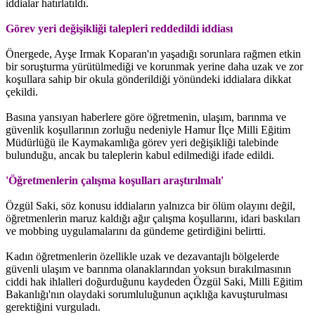
iddialar hatırlatıldı.
Görev yeri değişikliği talepleri reddedildi iddiası
Önergede, Ayşe Irmak Koparan'ın yaşadığı sorunlara rağmen etkin
bir soruşturma yürütülmediği ve korunmak yerine daha uzak ve zor
koşullara sahip bir okula gönderildiği yönündeki iddialara dikkat
çekildi.
Basına yansıyan haberlere göre öğretmenin, ulaşım, barınma ve
güvenlik koşullarının zorluğu nedeniyle Hamur İlçe Milli Eğitim
Müdürlüğü ile Kaymakamlığa görev yeri değişikliği talebinde
bulunduğu, ancak bu taleplerin kabul edilmediği ifade edildi.
'Öğretmenlerin çalışma koşulları araştırılmalı'
Özgül Saki, söz konusu iddiaların yalnızca bir ölüm olayını değil,
öğretmenlerin maruz kaldığı ağır çalışma koşullarını, idari baskıları
ve mobbing uygulamalarını da gündeme getirdiğini belirtti.
Kadın öğretmenlerin özellikle uzak ve dezavantajlı bölgelerde
güvenli ulaşım ve barınma olanaklarından yoksun bırakılmasının
ciddi hak ihlalleri doğurduğunu kaydeden Özgül Saki, Milli Eğitim
Bakanlığı'nın olaydaki sorumluluğunun açıklığa kavuşturulması
gerektiğini vurguladı.