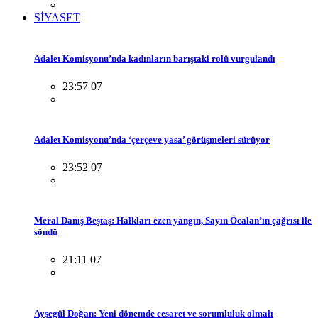
SİYASET
Adalet Komisyonu’nda kadınların barıştaki rolü vurgulandı
23:57 07
Adalet Komisyonu’nda ‘çerçeve yasa’ görüşmeleri sürüyor
23:52 07
Meral Danış Beştaş: Halkları ezen yangın, Sayın Öcalan’ın çağrısı ile
söndü
21:11 07
Ayşegül Doğan: Yeni dönemde cesaret ve sorumluluk olmalı