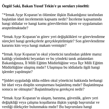
Özgül Saki, Bakan Yusuf Tekin'e şu soruları yöneltti:
"*Irmak Ayşe Koparan’ın ölümüne ilişkin Bakanlığınız tarafından
başlatılan idari incelemenin kapsamı nedir? İnceleme kapsamında
hangi iddialar ve hangi kamu görevlilerinin işlem ve uygulamaları
araştırılmaktadır?
*Irmak Ayşe Koparan’ın görev yeri değişiklikleri ve görevlendirme
süreçleri hangi gerekçelerle gerçekleştirilmiştir? Son görevlendirme
kararını kim veya hangi makam vermiştir?
*Irmak Ayşe Koparan’ın okul yöneticisi tarafından şiddete maruz
kaldığı yönündeki beyanları ve bu yöndeki tanık anlatımları
Bakanlığınıza, İl Milli Eğitim Müdürlüğüne veya İlçe Milli Eğitim
Müdürlüğüne ulaşmış mıdır? Ulaşmışsa bu iddialarla ilgili hangi
işlemler yapılmıştır?
*Şiddet uyguladığı iddia edilen okul yöneticisi hakkında herhangi
bir idari veya disiplin soruşturması başlatılmış mıdır? Başlatılmışsa
sonucu ne olmuştur? Başlatılmadıysa gerekçesi nedir?
*Irmak Ayşe Koparan’ın ulaşım, barınma, güvenlik, görev yeri
değişikliği veya çalışma koşullarına ilişkin yaptığı başvurular ve
verdiği dilekçeler bulunmakta mıdır? Bu başvurulara hangi