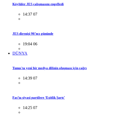
Köylüler JES çalışmasını engelledi
14:37 07
JES direnişi 96’ncı gününde
19:04 06
DÜNYA
Tunus'ta yeni bir medya dilinin oluşması için çağrı
14:39 07
Fas’ta siyasi partilere ‘Eşitlik Şartı’
14:25 07