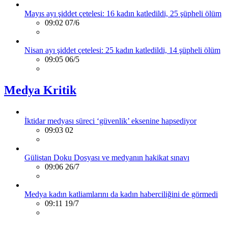
Mayıs ayı şiddet çetelesi: 16 kadın katledildi, 25 şüpheli ölüm
09:02 07/6
Nisan ayı şiddet çetelesi: 25 kadın katledildi, 14 şüpheli ölüm
09:05 06/5
Medya Kritik
İktidar medyası süreci ‘güvenlik’ eksenine hapsediyor
09:03 02
Gülistan Doku Dosyası ve medyanın hakikat sınavı
09:06 26/7
Medya kadın katliamlarını da kadın haberciliğini de görmedi
09:11 19/7