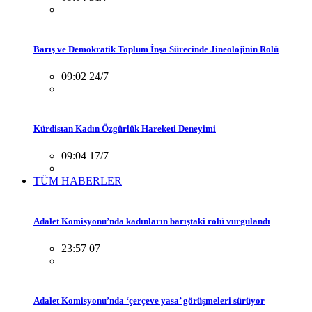
Barış ve Demokratik Toplum İnşa Sürecinde Jineolojînin Rolü
09:02 24/7
Kürdistan Kadın Özgürlük Hareketi Deneyimi
09:04 17/7
TÜM HABERLER
Adalet Komisyonu’nda kadınların barıştaki rolü vurgulandı
23:57 07
Adalet Komisyonu’nda ‘çerçeve yasa’ görüşmeleri sürüyor