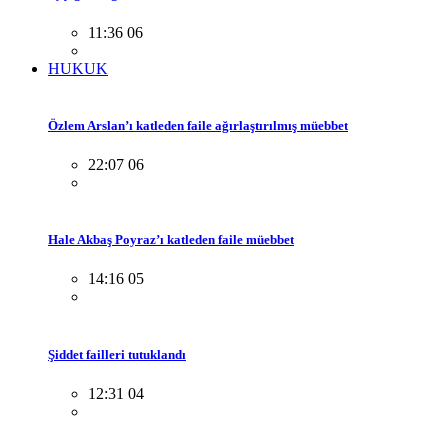
11:36 06
HUKUK
Özlem Arslan’ı katleden faile ağırlaştırılmış müebbet
22:07 06
Hale Akbaş Poyraz’ı katleden faile müebbet
14:16 05
Şiddet failleri tutuklandı
12:31 04