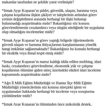
makamlar tarafından ne şekilde yanıt verilmiştir?
*Irmak Ayşe Koparan’ın şiddet, güvenlik, ulaşım, barınma veya
çalışma koşullarına ilişkin şikâyet ve taleplerinin ardından görev
yerinin değiştirilmesi arasında herhangi bir ilişki bulunup
bulunmadığı araştırılmakta mıdır? Bakanlığınız söz konusu
görevlendirmenin cezalandırıcı veya sürgün niteliğinde bir uygulama
olup olmadığını incelemekte midir?
*Irmak Ayşe Koparan’ın görev yaptığı bölgede öğretmenlerin
güvenli ulaşım ve barınma ihtiyaçlarının karşılanmasına yönelik
hangi imkânlar sağlanmaktadır? Bakanlığınız bu konuda herhangi
bir eksiklik veya ihmal tespit etmiş midir?
*Irmak Ayşe Koparan’ın maruz kaldığı iddia edilen mobbing, idari
baskı, cezalandırıcı görevlendirme, ekonomik yük ve çalışma
koşullarının ölümüne giden süreç üzerindeki etkileri idari inceleme
kapsamında araştırılmakta mıdır?
*Ağrı İl Milli Eğitim Müdürlüğü ve Hamur İlçe Milli Eğitim
Müdürlüğü yöneticilerinin söz konusu süreçteki işlem ve
uygulamaları hakkında herhangi bir inceleme veya soruşturma
yürütülmekte midir?
*Irmak Ayşe Koparan’ın ölümünden önce psikolojik destek,