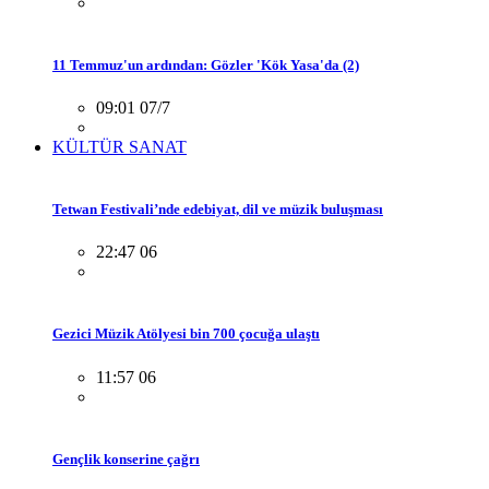
11 Temmuz'un ardından: Gözler 'Kök Yasa'da (2)
09:01 07/7
KÜLTÜR SANAT
Tetwan Festivali’nde edebiyat, dil ve müzik buluşması
22:47 06
Gezici Müzik Atölyesi bin 700 çocuğa ulaştı
11:57 06
Gençlik konserine çağrı