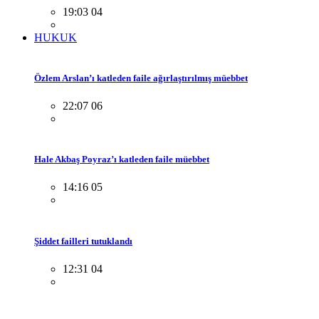
19:03 04
HUKUK
Özlem Arslan’ı katleden faile ağırlaştırılmış müebbet
22:07 06
Hale Akbaş Poyraz’ı katleden faile müebbet
14:16 05
Şiddet failleri tutuklandı
12:31 04