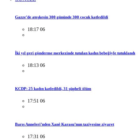
Gazze’de ateşkesin 300 gününde 300 çocuk katledildi
18:17 06
İki yıl geri gönderme merkezinde tutulan kadın bebeğiyle tutuklandı
18:13 06
KCDP: 25 kadın katledildi, 31 şüpheli ölüm
17:51 06
Barış Anneleri’nden Xanê Karasu’nun taziyesine ziyaret
17:31 06