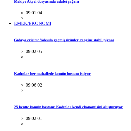
Mekiye Akyel dosyasında adalet çağrısı
09:01 04
EMEK/EKONOMİ
Gıdaya erişim: Yoksula geçmiş ürünler, zengine stabil piyasa
09:02 05
Kadınlar her mahallede komün bostanı istiyor
09:06 02
25 kentte komün bostanı: Kadınlar kendi ekonomisini oluşturuyor
09:02 01