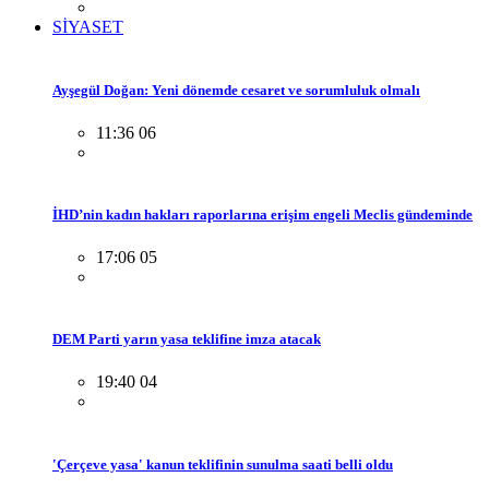
SİYASET
Ayşegül Doğan: Yeni dönemde cesaret ve sorumluluk olmalı
11:36 06
İHD’nin kadın hakları raporlarına erişim engeli Meclis gündeminde
17:06 05
DEM Parti yarın yasa teklifine imza atacak
19:40 04
'Çerçeve yasa' kanun teklifinin sunulma saati belli oldu