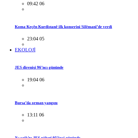
09:42 06
Koma Keçên Kurdistanê ilk konserini Silêmanî’de verdi
23:04 05
EKOLOJİ
JES direnişi 96’ncı gününde
19:04 06
Bursa’da orman yangını
13:11 06
Xwarik’te JES nöbeti 95’inci gününde