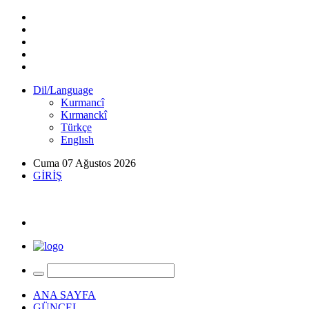
Dil/Language
Kurmancî
Kırmanckî
Türkçe
Englısh
Cuma 07 Ağustos 2026
GİRİŞ
ANA SAYFA
GÜNCEL