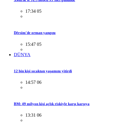
17:34 05
Dêrsim'de orman yangını
15:47 05
DÜNYA
12 bin kişi sıcaktan yaşamını yitirdi
14:57 06
BM: 49 milyon kişi açlık riskiyle karşı karşıya
13:31 06