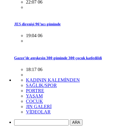
22:07 06
JES direnişi 96’ncı gününde
19:04 06
Gazze’de ateşkesin 300 gününde 300 çocuk katledildi
18:17 06
KADININ KALEMİNDEN
SAĞLIK/SPOR
PORTRE
YAŞAM
ÇOCUK
JIN GALERİ
VİDEOLAR
ARA