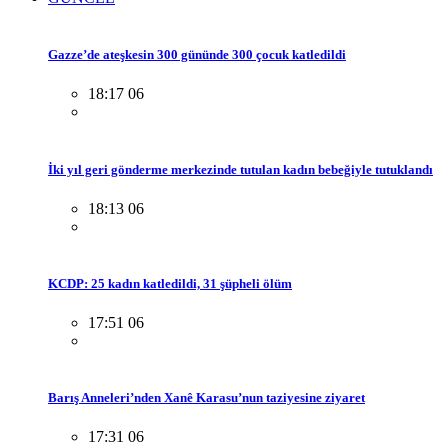
Gazze’de ateşkesin 300 gününde 300 çocuk katledildi
18:17 06
İki yıl geri gönderme merkezinde tutulan kadın bebeğiyle tutuklandı
18:13 06
KCDP: 25 kadın katledildi, 31 şüpheli ölüm
17:51 06
Barış Anneleri’nden Xanê Karasu’nun taziyesine ziyaret
17:31 06