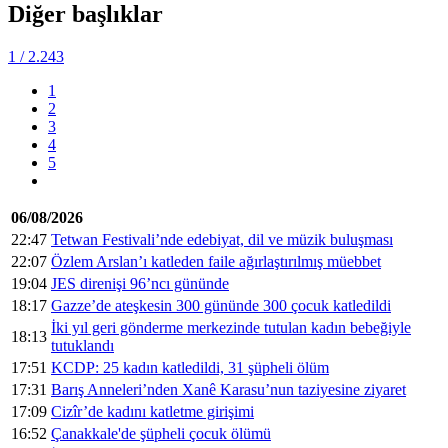
Diğer başlıklar
1
/ 2.243
1
2
3
4
5
06/08/2026
22:47
Tetwan Festivali’nde edebiyat, dil ve müzik buluşması
22:07
Özlem Arslan’ı katleden faile ağırlaştırılmış müebbet
19:04
JES direnişi 96’ncı gününde
18:17
Gazze’de ateşkesin 300 gününde 300 çocuk katledildi
İki yıl geri gönderme merkezinde tutulan kadın bebeğiyle
18:13
tutuklandı
17:51
KCDP: 25 kadın katledildi, 31 şüpheli ölüm
17:31
Barış Anneleri’nden Xanê Karasu’nun taziyesine ziyaret
17:09
Cizîr’de kadını katletme girişimi
16:52
Çanakkale'de şüpheli çocuk ölümü