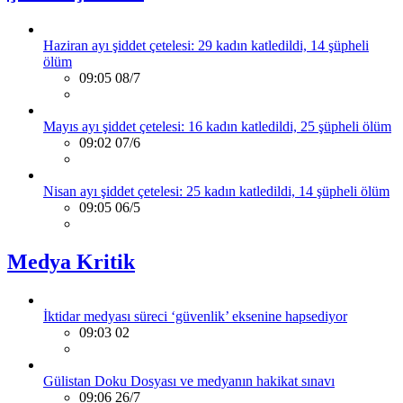
Haziran ayı şiddet çetelesi: 29 kadın katledildi, 14 şüpheli
ölüm
09:05 08/7
Mayıs ayı şiddet çetelesi: 16 kadın katledildi, 25 şüpheli ölüm
09:02 07/6
Nisan ayı şiddet çetelesi: 25 kadın katledildi, 14 şüpheli ölüm
09:05 06/5
Medya Kritik
İktidar medyası süreci ‘güvenlik’ eksenine hapsediyor
09:03 02
Gülistan Doku Dosyası ve medyanın hakikat sınavı
09:06 26/7