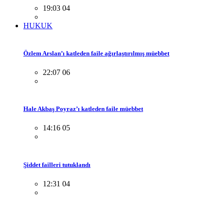
19:03 04
HUKUK
Özlem Arslan’ı katleden faile ağırlaştırılmış müebbet
22:07 06
Hale Akbaş Poyraz’ı katleden faile müebbet
14:16 05
Şiddet failleri tutuklandı
12:31 04