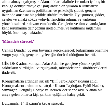
altına almaya çalışmıştır. Alamadıkları takdirde ise onları içi boş bir
kabuğa dönüştürmeye çalışmışlardır. Son yıllarda Kürdistan'da
uygulanan özel savaş politikaları ve psikolojik şiddet, gençler
üzerinde amansız bir şekilde sürdürülmektedir. Uyuşturucu, şiddet,
çeteler ve ahlaki çöküş yoluyla gençliğin ruhuna ve varlığına
yönelik saldırılar devam etmektedir. Gençlerin ve tüm vatandaşların
kent sorunlarına dair çözüm üretebilmesi ve katılımını sağlaması
büyük önem taşımaktadır."
'Mücadele sürecek'
Cengiz Dündar, üç gün boyunca gerçekleşecek buluşmanın önemine
vurgu yaparak, gençlerin geleceğin öncüsü olduğunu belirtti.
GİB-DER adına konuşan Adar Adar ise gençlere yönelik çeşitli
saldırıların sürdüğünü vurgulayarak, mücadelelerini sürdüreceklerini
ifade etti.
Konuşmaların ardından sık sık “Bijî Serok Apo” sloganı atıldı.
Konuşmaların ardından sanatçılar Kasım Taşdoğan, Eylül Nazlıer,
Simyager, Dengbêj Hediye ve Berken Zer sahne aldı. Alanda bir
araya gelen onlarca kişi, şarkılar eşliğinde halay çekti.
Buluşmalar 14 Haziran’a kadar sürecek.