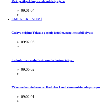
Mekiye Akyel dosyasında adalet çağrısı
09:01 04
EMEK/EKONOMİ
Gıdaya erişim: Yoksula geçmiş ürünler, zengine stabil piyasa
09:02 05
Kadınlar her mahallede komün bostanı istiyor
09:06 02
25 kentte komün bostanı: Kadınlar kendi ekonomisini oluşturuyor
09:02 01