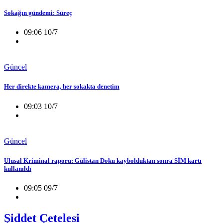
Sokağın gündemi: Süreç
09:06 10/7
Güncel
Her direkte kamera, her sokakta denetim
09:03 10/7
Güncel
Ulusal Kriminal raporu: Gülistan Doku kaybolduktan sonra SİM kartı
kullanıldı
09:05 09/7
Şiddet Çetelesi