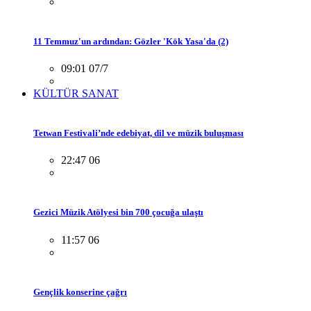
11 Temmuz'un ardından: Gözler 'Kök Yasa'da (2)
09:01 07/7
KÜLTÜR SANAT
Tetwan Festivali’nde edebiyat, dil ve müzik buluşması
22:47 06
Gezici Müzik Atölyesi bin 700 çocuğa ulaştı
11:57 06
Gençlik konserine çağrı