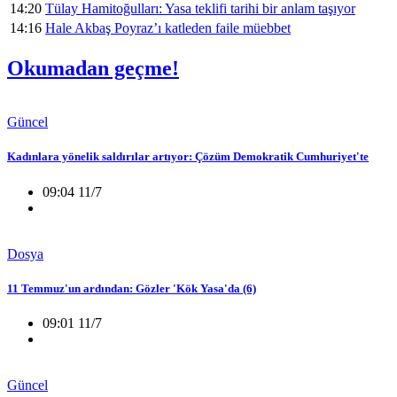
14:20
Tülay Hamitoğulları: Yasa teklifi tarihi bir anlam taşıyor
14:16
Hale Akbaş Poyraz’ı katleden faile müebbet
Okumadan geçme!
Güncel
Kadınlara yönelik saldırılar artıyor: Çözüm Demokratik Cumhuriyet'te
09:04 11/7
Dosya
11 Temmuz'un ardından: Gözler 'Kök Yasa'da (6)
09:01 11/7
Güncel