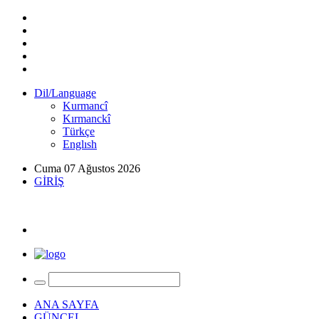
Dil/Language
Kurmancî
Kırmanckî
Türkçe
Englısh
Cuma 07 Ağustos 2026
GİRİŞ
ANA SAYFA
GÜNCEL