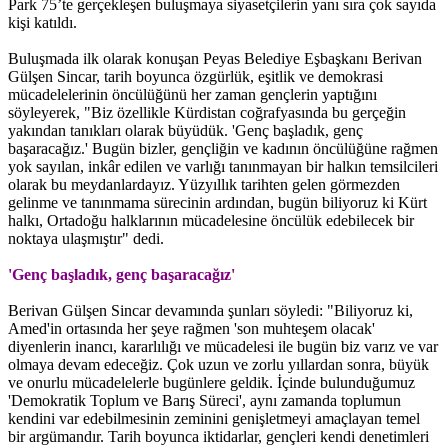
Park 75’te gerçekleşen buluşmaya siyasetçilerin yanı sıra çok sayıda
kişi katıldı.
Buluşmada ilk olarak konuşan Peyas Belediye Eşbaşkanı Berivan
Gülşen Sincar, tarih boyunca özgürlük, eşitlik ve demokrasi
mücadelelerinin öncülüğünü her zaman gençlerin yaptığını
söyleyerek, "Biz özellikle Kürdistan coğrafyasında bu gerçeğin
yakından tanıkları olarak büyüdük. 'Genç başladık, genç
başaracağız.' Bugün bizler, gençliğin ve kadının öncülüğüne rağmen
yok sayılan, inkâr edilen ve varlığı tanınmayan bir halkın temsilcileri
olarak bu meydanlardayız. Yüzyıllık tarihten gelen görmezden
gelinme ve tanınmama sürecinin ardından, bugün biliyoruz ki Kürt
halkı, Ortadoğu halklarının mücadelesine öncülük edebilecek bir
noktaya ulaşmıştır" dedi.
'Genç başladık, genç başaracağız'
Berivan Gülşen Sincar devamında şunları söyledi: "Biliyoruz ki,
Amed'in ortasında her şeye rağmen 'son muhteşem olacak'
diyenlerin inancı, kararlılığı ve mücadelesi ile bugün biz varız ve var
olmaya devam edeceğiz. Çok uzun ve zorlu yıllardan sonra, büyük
ve onurlu mücadelelerle bugünlere geldik. İçinde bulunduğumuz
'Demokratik Toplum ve Barış Süreci', aynı zamanda toplumun
kendini var edebilmesinin zeminini genişletmeyi amaçlayan temel
bir argümandır. Tarih boyunca iktidarlar, gençleri kendi denetimleri