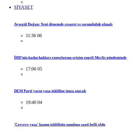
SİYASET
Ayşegül Doğan: Yeni dönemde cesaret ve sorumluluk olmalı
11:36 06
İHD’nin kadın hakları raporlarına erişim engeli Meclis gündeminde
17:06 05
DEM Parti yarın yasa teklifine imza atacak
19:40 04
'Çerçeve yasa' kanun teklifinin sunulma saati belli oldu