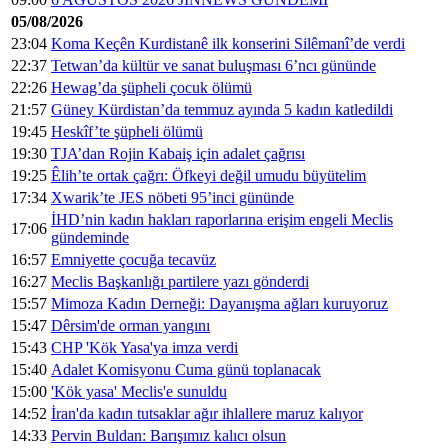
05/08/2026
23:04
Koma Keçên Kurdistanê ilk konserini Silêmanî’de verdi
22:37
Tetwan’da kültür ve sanat buluşması 6’ncı gününde
22:26
Hewag’da şüpheli çocuk ölümü
21:57
Güney Kürdistan’da temmuz ayında 5 kadın katledildi
19:45
Heskîf’te şüpheli ölümü
19:30
TJA’dan Rojin Kabaiş için adalet çağrısı
19:25
Êlih’te ortak çağrı: Öfkeyi değil umudu büyütelim
17:34
Xwarik’te JES nöbeti 95’inci gününde
İHD’nin kadın hakları raporlarına erişim engeli Meclis
17:06
gündeminde
16:57
Emniyette çocuğa tecavüz
16:27
Meclis Başkanlığı partilere yazı gönderdi
15:57
Mimoza Kadın Derneği: Dayanışma ağları kuruyoruz
15:47
Dêrsim'de orman yangını
15:43
CHP 'Kök Yasa'ya imza verdi
15:40
Adalet Komisyonu Cuma günü toplanacak
15:00
'Kök yasa' Meclis'e sunuldu
14:52
İran'da kadın tutsaklar ağır ihlallere maruz kalıyor
14:33
Pervin Buldan: Barışımız kalıcı olsun