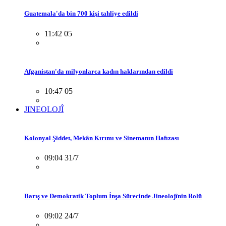
Guatemala'da bin 700 kişi tahliye edildi
11:42 05
Afganistan'da milyonlarca kadın haklarından edildi
10:47 05
JINEOLOJÎ
Kolonyal Şiddet, Mekân Kırımı ve Sinemanın Hafızası
09:04 31/7
Barış ve Demokratik Toplum İnşa Sürecinde Jineolojînin Rolü
09:02 24/7