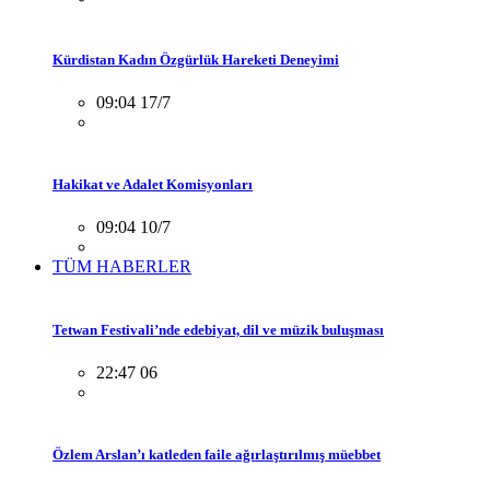
Kürdistan Kadın Özgürlük Hareketi Deneyimi
09:04 17/7
Hakikat ve Adalet Komisyonları
09:04 10/7
TÜM HABERLER
Tetwan Festivali’nde edebiyat, dil ve müzik buluşması
22:47 06
Özlem Arslan’ı katleden faile ağırlaştırılmış müebbet