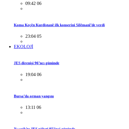
09:42 06
Koma Keçên Kurdistanê ilk konserini Silêmanî’de verdi
23:04 05
EKOLOJİ
JES direnişi 96’ncı gününde
19:04 06
Bursa’da orman yangını
13:11 06
Xwarik’te JES nöbeti 95’inci gününde