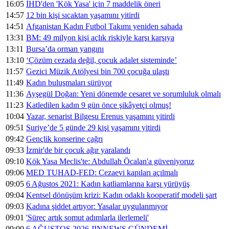
16:05
İHD'den 'Kök Yasa' için 7 maddelik öneri
14:57
12 bin kişi sıcaktan yaşamını yitirdi
14:51
Afganistan Kadın Futbol Takımı yeniden sahada
13:31
BM: 49 milyon kişi açlık riskiyle karşı karşıya
13:11
Bursa’da orman yangını
13:10
‘Çözüm cezada değil, çocuk adalet sisteminde’
11:57
Gezici Müzik Atölyesi bin 700 çocuğa ulaştı
11:49
Kadın buluşmaları sürüyor
11:36
Ayşegül Doğan: Yeni dönemde cesaret ve sorumluluk olmalı
11:23
Katledilen kadın 9 gün önce şikâyetçi olmuş!
10:04
Yazar, senarist Bilgesu Erenus yaşamını yitirdi
09:51
Suriye’de 5 günde 29 kişi yaşamını yitirdi
09:42
Gençlik konserine çağrı
09:33
İzmir'de bir çocuk ağır yaralandı
09:10
Kök Yasa Meclis'te: Abdullah Öcalan'a güveniyoruz
09:06
MED TUHAD-FED: Cezaevi kapıları açılmalı
09:05
6 Ağustos 2021: Kadın katliamlarına karşı yürüyüş
09:04
Kentsel dönüşüm krizi: Kadın odaklı kooperatif modeli şart
09:03
Kadına şiddet artıyor: Yasalar uygulanmıyor
09:01
'Süreç artık somut adımlarla ilerlemeli'
09:00
6 AĞUSTOS 2026 JINNEWS GÜNDEMİ