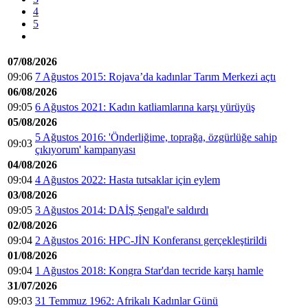
4
5
07/08/2026
09:06
7 Ağustos 2015: Rojava’da kadınlar Tarım Merkezi açtı
06/08/2026
09:05
6 Ağustos 2021: Kadın katliamlarına karşı yürüyüş
05/08/2026
5 Ağustos 2016: 'Önderliğime, toprağa, özgürlüğe sahip
09:03
çıkıyorum' kampanyası
04/08/2026
09:04
4 Ağustos 2022: Hasta tutsaklar için eylem
03/08/2026
09:05
3 Ağustos 2014: DAİŞ Şengal'e saldırdı
02/08/2026
09:04
2 Ağustos 2016: HPC-JİN Konferansı gerçekleştirildi
01/08/2026
09:04
1 Ağustos 2018: Kongra Star'dan tecride karşı hamle
31/07/2026
09:03
31 Temmuz 1962: Afrikalı Kadınlar Günü