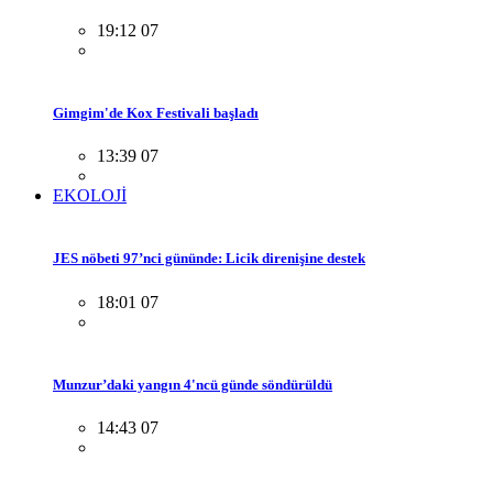
19:12 07
Gimgim'de Kox Festivali başladı
13:39 07
EKOLOJİ
JES nöbeti 97’nci gününde: Licik direnişine destek
18:01 07
Munzur’daki yangın 4'ncü günde söndürüldü
14:43 07