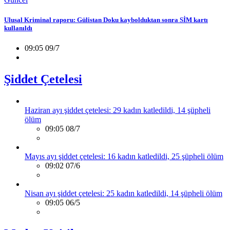
Ulusal Kriminal raporu: Gülistan Doku kaybolduktan sonra SİM kartı
kullanıldı
09:05 09/7
Şiddet Çetelesi
Haziran ayı şiddet çetelesi: 29 kadın katledildi, 14 şüpheli
ölüm
09:05 08/7
Mayıs ayı şiddet çetelesi: 16 kadın katledildi, 25 şüpheli ölüm
09:02 07/6
Nisan ayı şiddet çetelesi: 25 kadın katledildi, 14 şüpheli ölüm
09:05 06/5