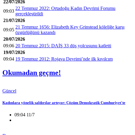
22/07/2026
22 Temmuz 2022: Ortadoğu Kadın Devrimi Forumu
09:03
gerçekleştirildi
21/07/2026
21 Temmuz 1656: Elizabeth Key Grinstead köleliğe karşı
09:05
özgürlüğünü kazandı
20/07/2026
09:06
20 Temmuz 2015: DAİŞ 33 düş yolcusunu katletti
19/07/2026
09:04
19 Temmuz 2012: Rojava Devrimi’nde ilk kıvılcım
Okumadan geçme!
Güncel
Kadınlara yönelik saldırılar artıyor: Çözüm Demokratik Cumhuriyet'te
09:04 11/7