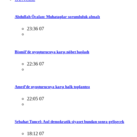
Abdullah Öcalan: Muhataplar sorumluluk almalı
23:36 07
Bismil’de uyuşturucuya karşı nöbet başladı
22:36 07
Amed’de uyuşturucuya karşı halk toplantısı
22:05 07
Sebahat Tuncel: Asıl demokratik siyaset bundan sonra gelişecek
18:12 07