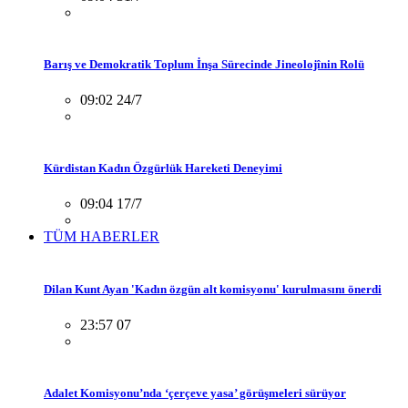
Barış ve Demokratik Toplum İnşa Sürecinde Jineolojînin Rolü
09:02 24/7
Kürdistan Kadın Özgürlük Hareketi Deneyimi
09:04 17/7
TÜM HABERLER
Dilan Kunt Ayan 'Kadın özgün alt komisyonu' kurulmasını önerdi
23:57 07
Adalet Komisyonu’nda ‘çerçeve yasa’ görüşmeleri sürüyor