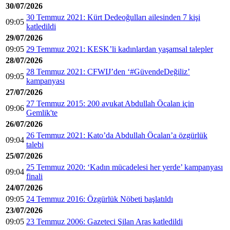
30/07/2026
30 Temmuz 2021: Kürt Dedeoğulları ailesinden 7 kişi
09:05
katledildi
29/07/2026
09:05
29 Temmuz 2021: KESK’li kadınlardan yaşamsal talepler
28/07/2026
28 Temmuz 2021: CFWIJ’den ‘#GüvendeDeğiliz’
09:05
kampanyası
27/07/2026
27 Temmuz 2015: 200 avukat Abdullah Öcalan için
09:06
Gemlik'te
26/07/2026
26 Temmuz 2021: Kato’da Abdullah Öcalan’a özgürlük
09:04
talebi
25/07/2026
25 Temmuz 2020: ‘Kadın mücadelesi her yerde’ kampanyası
09:04
finali
24/07/2026
09:05
24 Temmuz 2016: Özgürlük Nöbeti başlatıldı
23/07/2026
09:05
23 Temmuz 2006: Gazeteci Şilan Aras katledildi