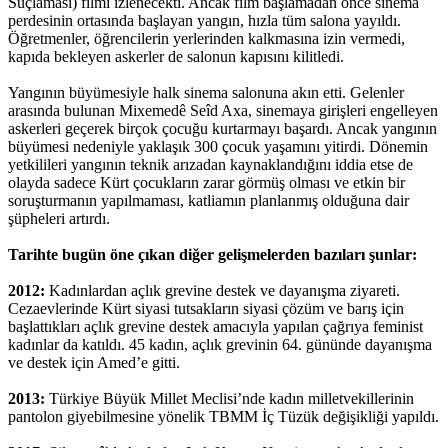
Suçlaması) filmi izlenecekti. Ancak film başlamadan önce sinema
perdesinin ortasında başlayan yangın, hızla tüm salona yayıldı.
Öğretmenler, öğrencilerin yerlerinden kalkmasına izin vermedi,
kapıda bekleyen askerler de salonun kapısını kilitledi.
Yangının büyümesiyle halk sinema salonuna akın etti. Gelenler
arasında bulunan Mixemedê Seîd Axa, sinemaya girişleri engelleyen
askerleri geçerek birçok çocuğu kurtarmayı başardı. Ancak yangının
büyümesi nedeniyle yaklaşık 300 çocuk yaşamını yitirdi. Dönemin
yetkilileri yangının teknik arızadan kaynaklandığını iddia etse de
olayda sadece Kürt çocukların zarar görmüş olması ve etkin bir
soruşturmanın yapılmaması, katliamın planlanmış olduğuna dair
şüpheleri artırdı.
Tarihte bugün öne çıkan diğer gelişmelerden bazıları şunlar:
2012:
Kadınlardan açlık grevine destek ve dayanışma ziyareti.
Cezaevlerinde Kürt siyasi tutsakların siyasi çözüm ve barış için
başlattıkları açlık grevine destek amacıyla yapılan çağrıya feminist
kadınlar da katıldı. 45 kadın, açlık grevinin 64. gününde dayanışma
ve destek için Amed’e gitti.
2013:
Türkiye Büyük Millet Meclisi’nde kadın milletvekillerinin
pantolon giyebilmesine yönelik TBMM İç Tüzük değişikliği yapıldı.