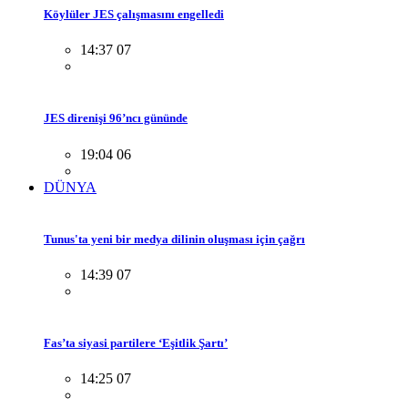
Köylüler JES çalışmasını engelledi
14:37 07
JES direnişi 96’ncı gününde
19:04 06
DÜNYA
Tunus'ta yeni bir medya dilinin oluşması için çağrı
14:39 07
Fas’ta siyasi partilere ‘Eşitlik Şartı’
14:25 07