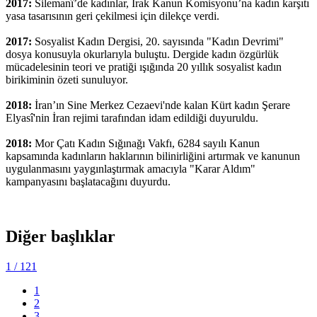
2017:
Silemanî’de kadınlar, Irak Kanun Komisyonu’na kadın karşıtı
yasa tasarısının geri çekilmesi için dilekçe verdi.
2017:
Sosyalist Kadın Dergisi, 20. sayısında "Kadın Devrimi"
dosya konusuyla okurlarıyla buluştu. Dergide kadın özgürlük
mücadelesinin teori ve pratiği ışığında 20 yıllık sosyalist kadın
birikiminin özeti sunuluyor.
2018:
İran’ın Sine Merkez Cezaevi'nde kalan Kürt kadın Şerare
Elyasî'nin İran rejimi tarafından idam edildiği duyuruldu.
2018:
Mor Çatı Kadın Sığınağı Vakfı, 6284 sayılı Kanun
kapsamında kadınların haklarının bilinirliğini artırmak ve kanunun
uygulanmasını yaygınlaştırmak amacıyla "Karar Aldım"
kampanyasını başlatacağını duyurdu.
Diğer başlıklar
1
/ 121
1
2
3