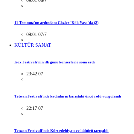
09:01 08/7
11 Temmuz'un ardından: Gözler 'Kök Yasa'da (2)
09:01 07/7
KÜLTÜR SANAT
Kox Festivali’nin ilk günü konserlerle sona erdi
23:42 07
Tetwan Festivali’nde kadınların barıştaki öncü rolü vurgulandı
22:17 07
Tetwan Festivali’nde Kürt edebiyatı ve kültürü tartışıldı