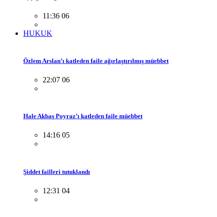
11:36 06
HUKUK
Özlem Arslan’ı katleden faile ağırlaştırılmış müebbet
22:07 06
Hale Akbaş Poyraz’ı katleden faile müebbet
14:16 05
Şiddet failleri tutuklandı
12:31 04