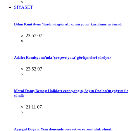
SİYASET
Dilan Kunt Ayan 'Kadın özgün alt komisyonu' kurulmasını önerdi
23:57 07
Adalet Komisyonu’nda ‘çerçeve yasa’ görüşmeleri sürüyor
23:52 07
Meral Danış Beştaş: Halkları ezen yangın, Sayın Öcalan’ın çağrısı ile
söndü
21:11 07
Ayşegül Doğan: Yeni dönemde cesaret ve sorumluluk olmalı