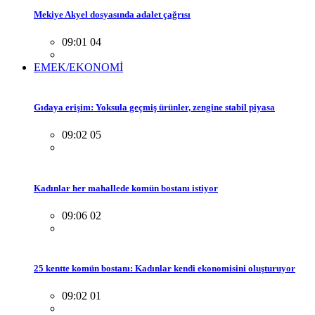
Mekiye Akyel dosyasında adalet çağrısı
09:01 04
EMEK/EKONOMİ
Gıdaya erişim: Yoksula geçmiş ürünler, zengine stabil piyasa
09:02 05
Kadınlar her mahallede komün bostanı istiyor
09:06 02
25 kentte komün bostanı: Kadınlar kendi ekonomisini oluşturuyor
09:02 01