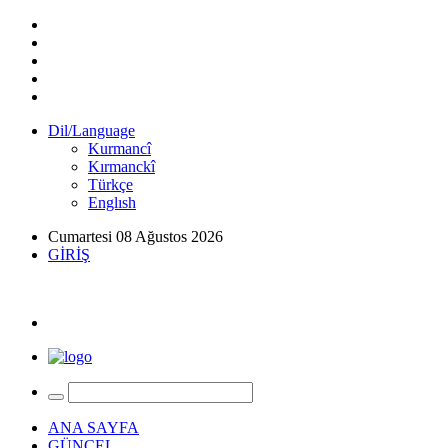
Dil/Language
Kurmancî
Kırmanckî
Türkçe
Englısh
Cumartesi 08 Ağustos 2026
GİRİŞ
ANA SAYFA
GÜNCEL