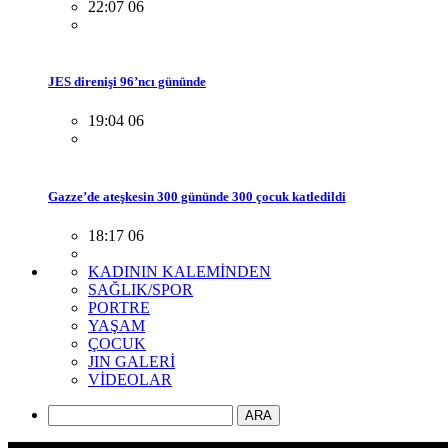
22:07 06
JES direnişi 96’ncı gününde
19:04 06
Gazze’de ateşkesin 300 gününde 300 çocuk katledildi
18:17 06
KADININ KALEMİNDEN
SAĞLIK/SPOR
PORTRE
YAŞAM
ÇOCUK
JIN GALERİ
VİDEOLAR
ARA