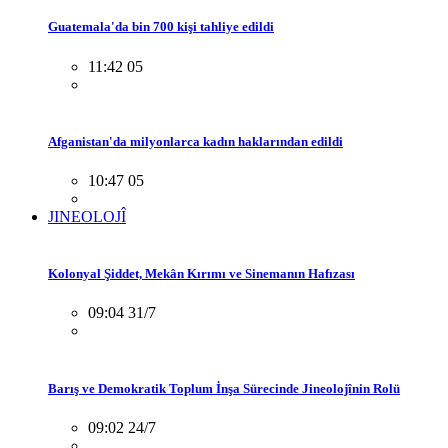
Guatemala'da bin 700 kişi tahliye edildi
11:42 05
Afganistan'da milyonlarca kadın haklarından edildi
10:47 05
JINEOLOJÎ
Kolonyal Şiddet, Mekân Kırımı ve Sinemanın Hafızası
09:04 31/7
Barış ve Demokratik Toplum İnşa Sürecinde Jineolojînin Rolü
09:02 24/7