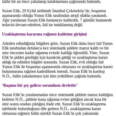
failin bir an önce yakalanıp tutuklanması çağrısında bulundu.
Suzan Elik, 29 Eylül tarihinde İstanbul Çekmeköy’de, boşanma
aşamasında olduğu Yunus Elik tarafından ateşli silahla yaralandı.
Ağır yaralanan Suzan Elik hastaneye kaldırıldı. 7 gündür hastanede
tedavisi devam ederken, fail ise tutuklanmış değil.
Uzaklaştırma kararına rağmen katletme girişimi
Aileden edindiğimiz bilgilere göre, Suzan Elik daha önce fail Yunus
Elik tarafından defalarca kez sistematik şiddete maruz kaldı ve bir
süre öncesine kadar sığınma evinde kaldığı öğrenildi. Yine, Suzan
Elik’in şiddet gördüğü için karakola gittiği ve uzaklaştırma kararı
aldığı da edinilen bilgiler arasında. Suzan Elik, evli olduğu fail
Yunus Elik ile boşanma aşamasında olmasına ve uzaklaştırma kararı
bulunmasına rağmen katledilmek istendi. Suzan Elik’in kardeşi
N.Ö., failin yakalanması için tüm yetkililere çağrıda bulundu.
‘Başıma bir şey gelirse sorumlusu devlettir’
Suzan Elik’in yaralanmadan önce sistematik şiddete maruz kaldığını
belirten N.Ö., şiddete karşı sığınma evine gittiğini ancak kısa bir
süre sonra oradan çıktığını ifade etti. Suzan Elik’in uzaklaştırma
talebinde bulunduğunu dile getiren N.Ö., uzaklaştırma kararı
olmasına rağmen failin sürekli Suzan Elik’in çok yakınında