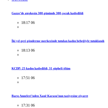
Gazze’de ateşkesin 300 gününde 300 çocuk katledildi
18:17 06
İki yıl geri gönderme merkezinde tutulan kadın bebeğiyle tutuklandı
18:13 06
KCDP: 25 kadın katledildi, 31 şüpheli ölüm
17:51 06
Barış Anneleri’nden Xanê Karasu’nun taziyesine ziyaret
17:31 06