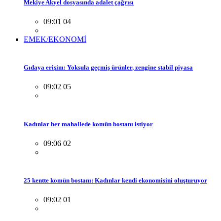
Mekiye Akyel dosyasında adalet çağrısı
09:01 04
EMEK/EKONOMİ
Gıdaya erişim: Yoksula geçmiş ürünler, zengine stabil piyasa
09:02 05
Kadınlar her mahallede komün bostanı istiyor
09:06 02
25 kentte komün bostanı: Kadınlar kendi ekonomisini oluşturuyor
09:02 01