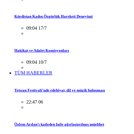
Kürdistan Kadın Özgürlük Hareketi Deneyimi
09:04 17/7
Hakikat ve Adalet Komisyonları
09:04 10/7
TÜM HABERLER
Tetwan Festivali’nde edebiyat, dil ve müzik buluşması
22:47 06
Özlem Arslan’ı katleden faile ağırlaştırılmış müebbet