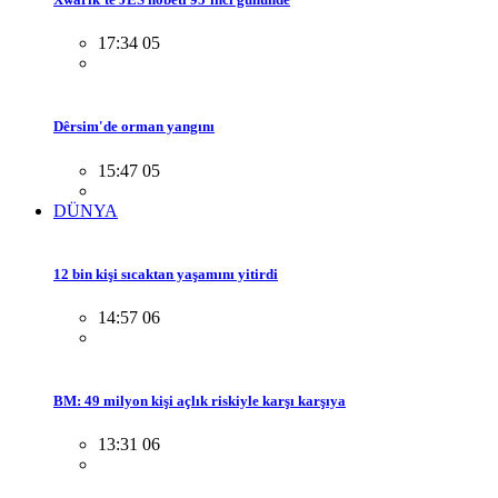
17:34 05
Dêrsim'de orman yangını
15:47 05
DÜNYA
12 bin kişi sıcaktan yaşamını yitirdi
14:57 06
BM: 49 milyon kişi açlık riskiyle karşı karşıya
13:31 06