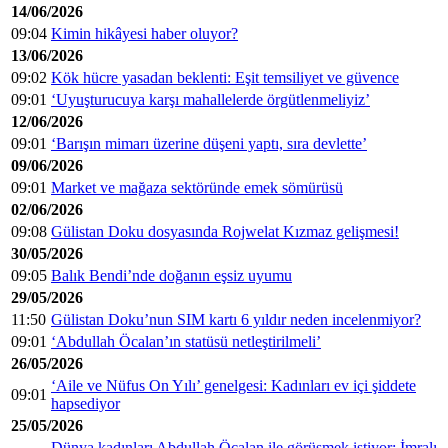
14/06/2026
09:04
Kimin hikâyesi haber oluyor?
13/06/2026
09:02
Kök hücre yasadan beklenti: Eşit temsiliyet ve güvence
09:01
‘Uyuşturucuya karşı mahallelerde örgütlenmeliyiz’
12/06/2026
09:01
‘Barışın mimarı üzerine düşeni yaptı, sıra devlette’
09/06/2026
09:01
Market ve mağaza sektöründe emek sömürüsü
02/06/2026
09:08
Gülistan Doku dosyasında Rojwelat Kızmaz gelişmesi!
30/05/2026
09:05
Balık Bendi’nde doğanın eşsiz uyumu
29/05/2026
11:50
Gülistan Doku’nun SIM kartı 6 yıldır neden incelenmiyor?
09:01
‘Abdullah Öcalan’ın statüsü netleştirilmeli’
26/05/2026
‘Aile ve Nüfus On Yılı’ genelgesi: Kadınları ev içi şiddete
09:01
hapsediyor
25/05/2026
Dünya kadınları Abdullah Öcalan ile görüşmek istiyor: İmralı