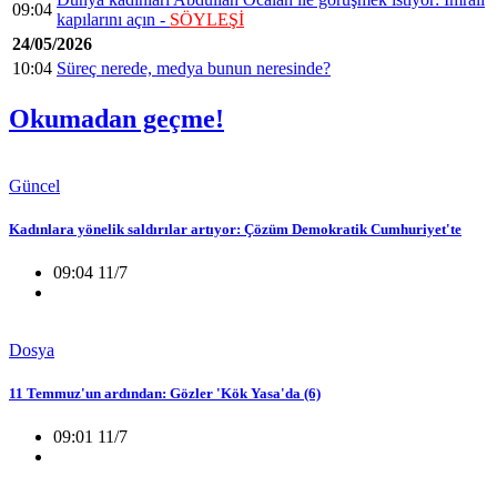
09:04
kapılarını açın -
SÖYLEŞİ
24/05/2026
10:04
Süreç nerede, medya bunun neresinde?
Okumadan geçme!
Güncel
Kadınlara yönelik saldırılar artıyor: Çözüm Demokratik Cumhuriyet'te
09:04 11/7
Dosya
11 Temmuz'un ardından: Gözler 'Kök Yasa'da (6)
09:01 11/7