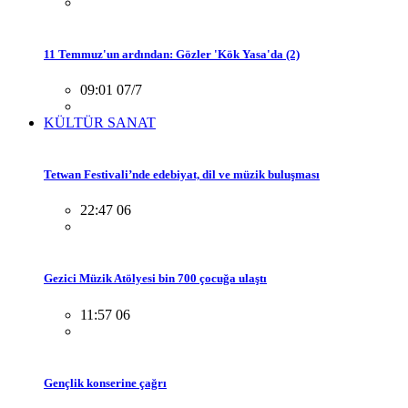
11 Temmuz'un ardından: Gözler 'Kök Yasa'da (2)
09:01 07/7
KÜLTÜR SANAT
Tetwan Festivali’nde edebiyat, dil ve müzik buluşması
22:47 06
Gezici Müzik Atölyesi bin 700 çocuğa ulaştı
11:57 06
Gençlik konserine çağrı