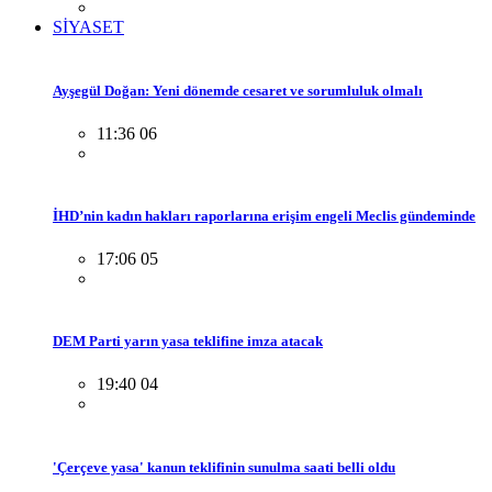
SİYASET
Ayşegül Doğan: Yeni dönemde cesaret ve sorumluluk olmalı
11:36 06
İHD’nin kadın hakları raporlarına erişim engeli Meclis gündeminde
17:06 05
DEM Parti yarın yasa teklifine imza atacak
19:40 04
'Çerçeve yasa' kanun teklifinin sunulma saati belli oldu