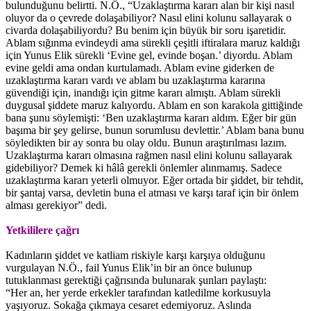
bulunduğunu belirtti. N.Ö., “Uzaklaştırma kararı alan bir kişi nasıl
oluyor da o çevrede dolaşabiliyor? Nasıl elini kolunu sallayarak o
civarda dolaşabiliyordu? Bu benim için büyük bir soru işaretidir.
Ablam sığınma evindeydi ama sürekli çeşitli iftiralara maruz kaldığı
için Yunus Elik sürekli ‘Evine gel, evinde boşan.’ diyordu. Ablam
evine geldi ama ondan kurtulamadı. Ablam evine giderken de
uzaklaştırma kararı vardı ve ablam bu uzaklaştırma kararına
güvendiği için, inandığı için gitme kararı almıştı. Ablam sürekli
duygusal şiddete maruz kalıyordu. Ablam en son karakola gittiğinde
bana şunu söylemişti: ‘Ben uzaklaştırma kararı aldım. Eğer bir gün
başıma bir şey gelirse, bunun sorumlusu devlettir.’ Ablam bana bunu
söyledikten bir ay sonra bu olay oldu. Bunun araştırılması lazım.
Uzaklaştırma kararı olmasına rağmen nasıl elini kolunu sallayarak
gidebiliyor? Demek ki hâlâ gerekli önlemler alınmamış. Sadece
uzaklaştırma kararı yeterli olmuyor. Eğer ortada bir şiddet, bir tehdit,
bir şantaj varsa, devletin buna el atması ve karşı taraf için bir önlem
alması gerekiyor” dedi.
Yetkililere çağrı
Kadınların şiddet ve katliam riskiyle karşı karşıya olduğunu
vurgulayan N.Ö., fail Yunus Elik’in bir an önce bulunup
tutuklanması gerektiği çağrısında bulunarak şunları paylaştı:
“Her an, her yerde erkekler tarafından katledilme korkusuyla
yaşıyoruz. Sokağa çıkmaya cesaret edemiyoruz. Aslında