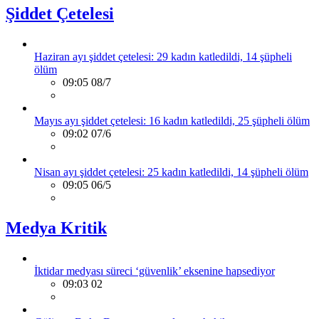
Şiddet Çetelesi
Haziran ayı şiddet çetelesi: 29 kadın katledildi, 14 şüpheli
ölüm
09:05 08/7
Mayıs ayı şiddet çetelesi: 16 kadın katledildi, 25 şüpheli ölüm
09:02 07/6
Nisan ayı şiddet çetelesi: 25 kadın katledildi, 14 şüpheli ölüm
09:05 06/5
Medya Kritik
İktidar medyası süreci ‘güvenlik’ eksenine hapsediyor
09:03 02