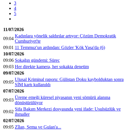
3
4
5
11/07/2026
Kadınlara yönelik saldırılar artıyor: Çözüm Demokratik
09:04
Cumhuriyet'te
09:01
11 Temmuz'un ardından: Gözler 'Kök Yasa'da (6)
10/07/2026
09:06
Sokağın gündemi: Süreç
09:03
Her direkte kamera, her sokakta denetim
09/07/2026
Ulusal Kriminal raporu: Gülistan Doku kaybolduktan sonra
09:05
SİM kartı kullanıldı
07/07/2026
Üreme emeği küresel piyasanın yeni sömürü alanına
09:03
dönüştürülüyor
Şifa Bakım Merkezi dosyasında yeni ifade: Usulsüzlük ve
09:02
ihmaller
02/07/2026
09:05
Zîlan, Sema ve Gulan'a...