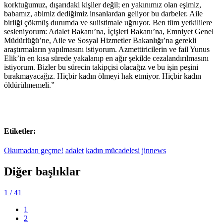
korktuğumuz, dışarıdaki kişiler değil; en yakınımız olan eşimiz,
babamız, abimiz dediğimiz insanlardan geliyor bu darbeler. Aile
birliği çökmüş durumda ve suiistimale uğruyor. Ben tüm yetkililere
sesleniyorum: Adalet Bakanı’na, İçişleri Bakanı’na, Emniyet Genel
Müdürlüğü’ne, Aile ve Sosyal Hizmetler Bakanlığı’na gerekli
araştırmaların yapılmasını istiyorum. Azmettiricilerin ve fail Yunus
Elik’in en kısa sürede yakalanıp en ağır şekilde cezalandırılmasını
istiyorum. Bizler bu sürecin takipçisi olacağız ve bu işin peşini
bırakmayacağız. Hiçbir kadın ölmeyi hak etmiyor. Hiçbir kadın
öldürülmemeli.”
Etiketler:
Okumadan geçme!
adalet
kadın mücadelesi
jinnews
Diğer başlıklar
1
/ 41
1
2