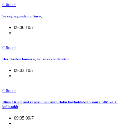
Güncel
Sokağın gündemi: Süreç
09:06 10/7
Güncel
Her direkte kamera, her sokakta denetim
09:03 10/7
Güncel
Ulusal Kriminal raporu: Gülistan Doku kaybolduktan sonra SİM kartı
kullanıldı
09:05 09/7