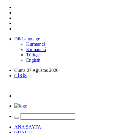
Dil/Language
Kurmancî
Kırmanckî
Türkçe
Englısh
Cuma 07 Ağustos 2026
GİRİŞ
ANA SAYFA
GÜNCEL