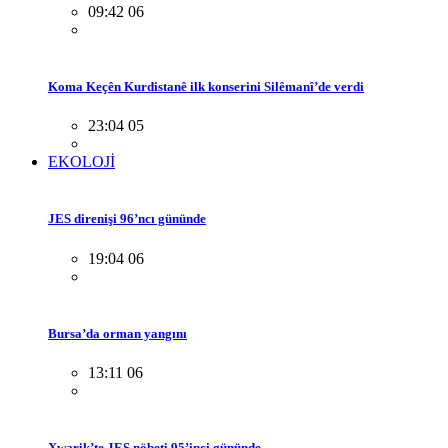
09:42 06
Koma Keçên Kurdistanê ilk konserini Silêmanî’de verdi
23:04 05
EKOLOJİ
JES direnişi 96’ncı gününde
19:04 06
Bursa’da orman yangını
13:11 06
Xwarik’te JES nöbeti 95’inci gününde