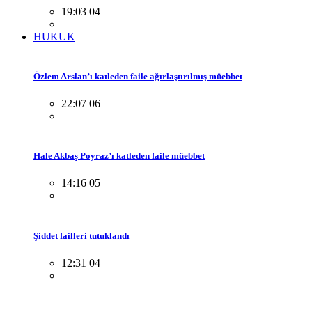
19:03 04
HUKUK
Özlem Arslan’ı katleden faile ağırlaştırılmış müebbet
22:07 06
Hale Akbaş Poyraz’ı katleden faile müebbet
14:16 05
Şiddet failleri tutuklandı
12:31 04