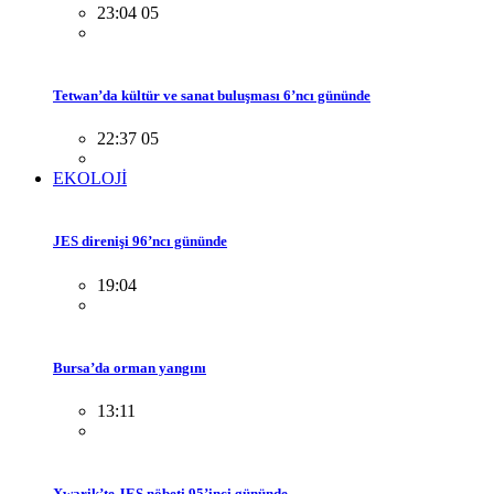
23:04 05
Tetwan’da kültür ve sanat buluşması 6’ncı gününde
22:37 05
EKOLOJİ
JES direnişi 96’ncı gününde
19:04
Bursa’da orman yangını
13:11
Xwarik’te JES nöbeti 95’inci gününde