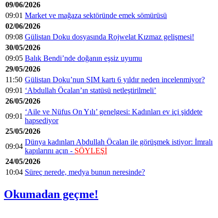
09/06/2026
09:01
Market ve mağaza sektöründe emek sömürüsü
02/06/2026
09:08
Gülistan Doku dosyasında Rojwelat Kızmaz gelişmesi!
30/05/2026
09:05
Balık Bendi’nde doğanın eşsiz uyumu
29/05/2026
11:50
Gülistan Doku’nun SIM kartı 6 yıldır neden incelenmiyor?
09:01
‘Abdullah Öcalan’ın statüsü netleştirilmeli’
26/05/2026
‘Aile ve Nüfus On Yılı’ genelgesi: Kadınları ev içi şiddete
09:01
hapsediyor
25/05/2026
Dünya kadınları Abdullah Öcalan ile görüşmek istiyor: İmralı
09:04
kapılarını açın -
SÖYLEŞİ
24/05/2026
10:04
Süreç nerede, medya bunun neresinde?
Okumadan geçme!