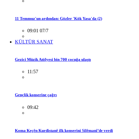
11 Temmuz'un ardından: Gözler 'Kök Yasa'da (2)
09:01 07/7
KÜLTÜR SANAT
Gezici Müzik Atölyesi bin 700 çocuğa ulaştı
11:57
Gençlik konserine çağrı
09:42
Koma Keçên Kurdistanê ilk konserini Silêmanî’de verdi