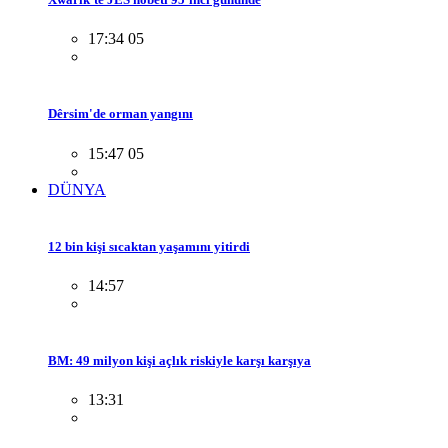
17:34 05
Dêrsim'de orman yangını
15:47 05
DÜNYA
12 bin kişi sıcaktan yaşamını yitirdi
14:57
BM: 49 milyon kişi açlık riskiyle karşı karşıya
13:31