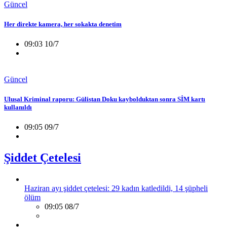
Güncel
Her direkte kamera, her sokakta denetim
09:03 10/7
Güncel
Ulusal Kriminal raporu: Gülistan Doku kaybolduktan sonra SİM kartı
kullanıldı
09:05 09/7
Şiddet Çetelesi
Haziran ayı şiddet çetelesi: 29 kadın katledildi, 14 şüpheli
ölüm
09:05 08/7