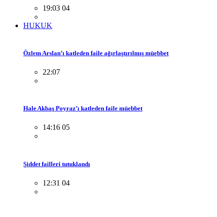
19:03 04
HUKUK
Özlem Arslan’ı katleden faile ağırlaştırılmış müebbet
22:07
Hale Akbaş Poyraz’ı katleden faile müebbet
14:16 05
Şiddet failleri tutuklandı
12:31 04