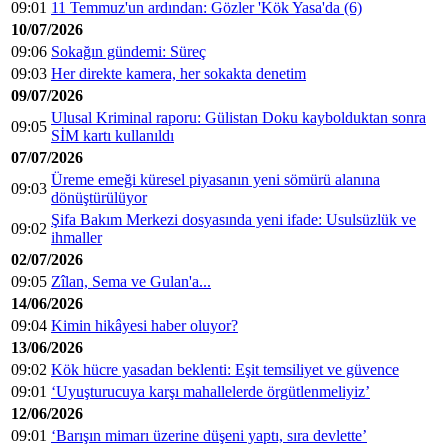
09:01
11 Temmuz'un ardından: Gözler 'Kök Yasa'da (6)
10/07/2026
09:06
Sokağın gündemi: Süreç
09:03
Her direkte kamera, her sokakta denetim
09/07/2026
Ulusal Kriminal raporu: Gülistan Doku kaybolduktan sonra
09:05
SİM kartı kullanıldı
07/07/2026
Üreme emeği küresel piyasanın yeni sömürü alanına
09:03
dönüştürülüyor
Şifa Bakım Merkezi dosyasında yeni ifade: Usulsüzlük ve
09:02
ihmaller
02/07/2026
09:05
Zîlan, Sema ve Gulan'a...
14/06/2026
09:04
Kimin hikâyesi haber oluyor?
13/06/2026
09:02
Kök hücre yasadan beklenti: Eşit temsiliyet ve güvence
09:01
‘Uyuşturucuya karşı mahallelerde örgütlenmeliyiz’
12/06/2026
09:01
‘Barışın mimarı üzerine düşeni yaptı, sıra devlette’