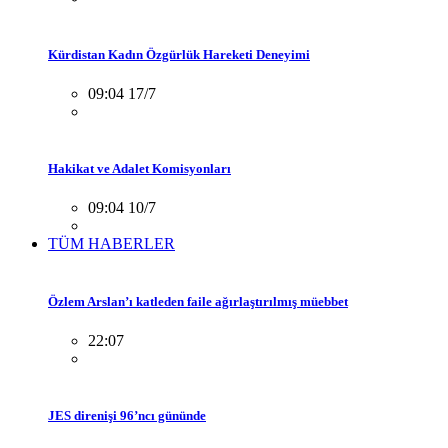
Kürdistan Kadın Özgürlük Hareketi Deneyimi
09:04 17/7
Hakikat ve Adalet Komisyonları
09:04 10/7
TÜM HABERLER
Özlem Arslan’ı katleden faile ağırlaştırılmış müebbet
22:07
JES direnişi 96’ncı gününde