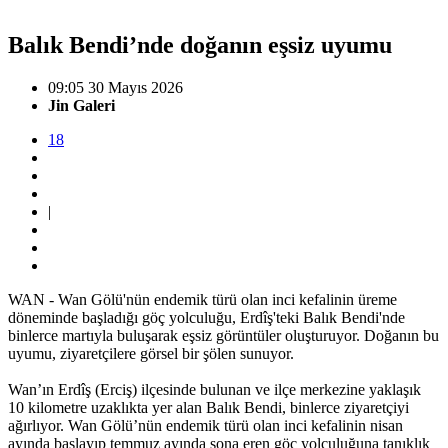
Balık Bendi’nde doğanın eşsiz uyumu
09:05 30 Mayıs 2026
Jin Galeri
18
|
WAN - Wan Gölü'nün endemik türü olan inci kefalinin üreme
döneminde başladığı göç yolculuğu, Erdîş'teki Balık Bendi'nde
binlerce martıyla buluşarak eşsiz görüntüler oluşturuyor. Doğanın bu
uyumu, ziyaretçilere görsel bir şölen sunuyor.
Wan’ın Erdîş (Erciş) ilçesinde bulunan ve ilçe merkezine yaklaşık
10 kilometre uzaklıkta yer alan Balık Bendi, binlerce ziyaretçiyi
ağırlıyor. Wan Gölü’nün endemik türü olan inci kefalinin nisan
ayında başlayıp temmuz ayında sona eren göç yolculuğuna tanıklık