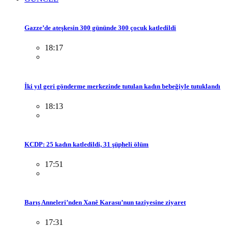
Gazze’de ateşkesin 300 gününde 300 çocuk katledildi
18:17
İki yıl geri gönderme merkezinde tutulan kadın bebeğiyle tutuklandı
18:13
KCDP: 25 kadın katledildi, 31 şüpheli ölüm
17:51
Barış Anneleri’nden Xanê Karasu’nun taziyesine ziyaret
17:31