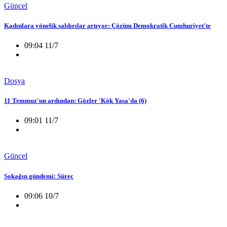
Güncel
Kadınlara yönelik saldırılar artıyor: Çözüm Demokratik Cumhuriyet'te
09:04 11/7
Dosya
11 Temmuz'un ardından: Gözler 'Kök Yasa'da (6)
09:01 11/7
Güncel
Sokağın gündemi: Süreç
09:06 10/7