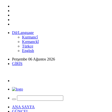
Dil/Language
Kurmancî
Kırmanckî
Türkçe
Englısh
Perşembe 06 Ağustos 2026
GİRİŞ
ANA SAYFA
GÜNCEL