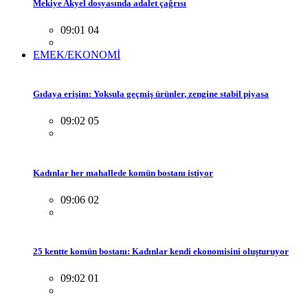
Mekiye Akyel dosyasında adalet çağrısı
09:01 04
EMEK/EKONOMİ
Gıdaya erişim: Yoksula geçmiş ürünler, zengine stabil piyasa
09:02 05
Kadınlar her mahallede komün bostanı istiyor
09:06 02
25 kentte komün bostanı: Kadınlar kendi ekonomisini oluşturuyor
09:02 01