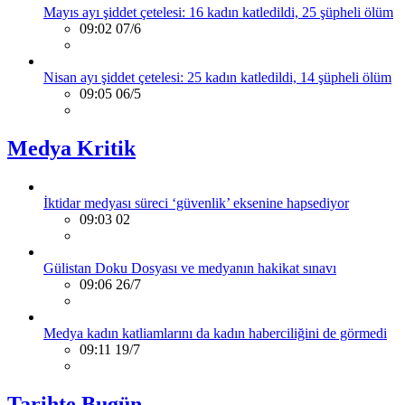
Mayıs ayı şiddet çetelesi: 16 kadın katledildi, 25 şüpheli ölüm
09:02 07/6
Nisan ayı şiddet çetelesi: 25 kadın katledildi, 14 şüpheli ölüm
09:05 06/5
Medya Kritik
İktidar medyası süreci ‘güvenlik’ eksenine hapsediyor
09:03 02
Gülistan Doku Dosyası ve medyanın hakikat sınavı
09:06 26/7
Medya kadın katliamlarını da kadın haberciliğini de görmedi
09:11 19/7
Tarihte Bugün