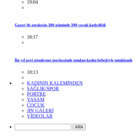
19:04
Gazze’de ateşkesin 300 gününde 300 çocuk katledildi
18:17
İki yıl geri gönderme merkezinde tutulan kadın bebeğiyle tutuklandı
18:13
KADININ KALEMİNDEN
SAĞLIK/SPOR
PORTRE
YAŞAM
ÇOCUK
JIN GALERİ
VİDEOLAR
ARA