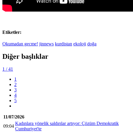
Etiketler:
Okumadan geçme!
jinnews
kurdistan
ekoloji
doğa
Diğer başlıklar
1
/ 41
1
2
3
4
5
11/07/2026
Kadınlara yönelik saldırılar artıyor: Çözüm Demokratik
09:04
Cumhuriyet'te