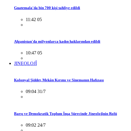
Guatemala'da bin 700 kişi tahliye edildi
11:42 05
Afganistan'da milyonlarca kadın haklarından edildi
10:47 05
JINEOLOJÎ
Kolonyal Şiddet, Mekân Kırımı ve Sinemanın Hafızası
09:04 31/7
Barış ve Demokratik Toplum İnşa Sürecinde Jineolojînin Rolü
09:02 24/7