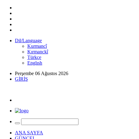
Dil/Language
Kurmancî
Kırmanckî
Türkçe
Englısh
Perşembe 06 Ağustos 2026
GİRİŞ
ANA SAYFA
GÜNCEL