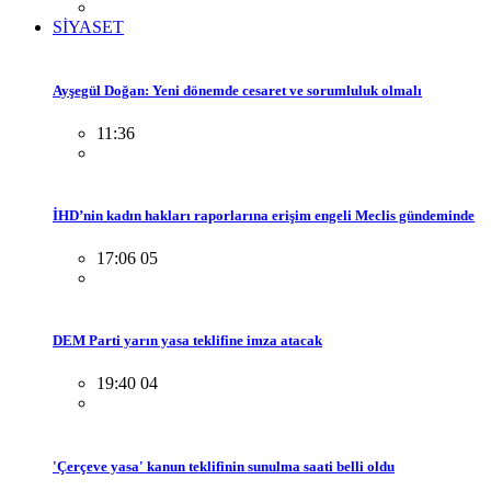
SİYASET
Ayşegül Doğan: Yeni dönemde cesaret ve sorumluluk olmalı
11:36
İHD’nin kadın hakları raporlarına erişim engeli Meclis gündeminde
17:06 05
DEM Parti yarın yasa teklifine imza atacak
19:40 04
'Çerçeve yasa' kanun teklifinin sunulma saati belli oldu