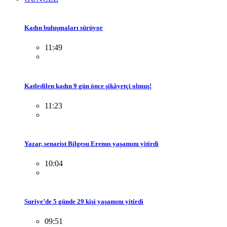
Kadın buluşmaları sürüyor
11:49
Katledilen kadın 9 gün önce şikâyetçi olmuş!
11:23
Yazar, senarist Bilgesu Erenus yaşamını yitirdi
10:04
Suriye’de 5 günde 29 kişi yaşamını yitirdi
09:51