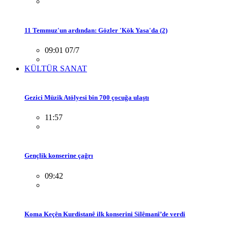
11 Temmuz'un ardından: Gözler 'Kök Yasa'da (2)
09:01 07/7
KÜLTÜR SANAT
Gezici Müzik Atölyesi bin 700 çocuğa ulaştı
11:57
Gençlik konserine çağrı
09:42
Koma Keçên Kurdistanê ilk konserini Silêmanî’de verdi