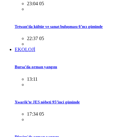
23:04 05
Tetwan’da kültür ve sanat buluşması 6’ncı gününde
22:37 05
EKOLOJİ
Bursa’da orman yangını
13:11
Xwarik’te JES nöbeti 95’inci gününde
17:34 05
Dêrsim'de orman yangını