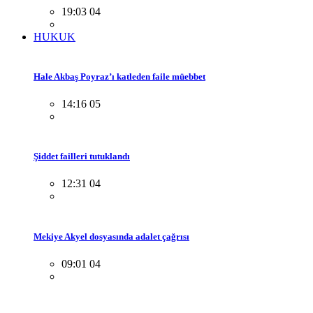
19:03 04
HUKUK
Hale Akbaş Poyraz’ı katleden faile müebbet
14:16 05
Şiddet failleri tutuklandı
12:31 04
Mekiye Akyel dosyasında adalet çağrısı
09:01 04