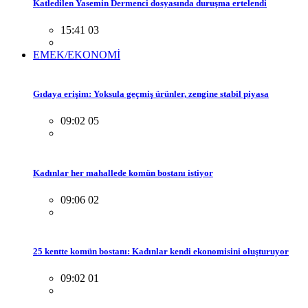
Katledilen Yasemin Dermenci dosyasında duruşma ertelendi
15:41 03
EMEK/EKONOMİ
Gıdaya erişim: Yoksula geçmiş ürünler, zengine stabil piyasa
09:02 05
Kadınlar her mahallede komün bostanı istiyor
09:06 02
25 kentte komün bostanı: Kadınlar kendi ekonomisini oluşturuyor
09:02 01