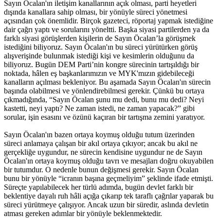
Sayın Öcalan'ın iletişim kanallarının açık olması, parti heyetleri
dışında kanallara sahip olması, bir yönüyle süreci yönetmesi
açısından çok önemlidir. Birçok gazeteci, röportaj yapmak istediğine
dair çağrı yaptı ve sorularını yöneltti. Başka siyasi partilerden ya da
farklı siyasi görüşlerden kişilerin de Sayın Öcalan’la görüşmek
istediğini biliyoruz. Sayın Öcalan'ın bu süreci yürütürken görüş
alışverişinde bulunmak istediği kişi ve kesimlerin olduğunu da
biliyoruz. Bugün DEM Parti’nin kongre sürecinin tartışıldığı bir
noktada, hâlen eş başkanlarımızın ve MYK'mızın gidebileceği
kanalların açılması bekleniyor. Bu aşamada Sayın Öcalan'ın sürecin
başında olabilmesi ve yönlendirebilmesi gerekir. Çünkü bu ortaya
çıkmadığında, “Sayın Öcalan şunu mu dedi, bunu mu dedi? Neyi
kastetti, neyi yaptı? Ne zaman istedi, ne zaman yapacak?” gibi
sorular, işin esasını ve özünü kaçıran bir tartışma zemini yaratıyor.
Sayın Öcalan'ın bazen ortaya koymuş olduğu tutum üzerinden
süreci anlamaya çalışan bir akıl ortaya çıkıyor; ancak bu akıl ne
gerçekliğe uygundur, ne sürecin kendisine uygundur ne de Sayın
Öcalan'ın ortaya koymuş olduğu tavrı ve mesajları doğru okuyabilen
bir tutumdur. O nedenle bunun değişmesi gerekir. Sayın Öcalan
bunu bir yönüyle “icranın başına geçmeliyim” şeklinde ifade etmişti.
Süreçte yapılabilecek her türlü adımda, bugün devlet farklı bir
beklentiye dayalı ruh hâli açığa çıkarıp tek taraflı çağrılar yaparak bu
süreci yürütmeye çalışıyor. Ancak uzun bir süredir, aslında devletin
atması gereken adımlar bir yönüyle beklenmektedir.