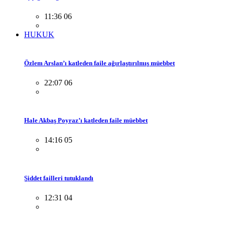
11:36 06
HUKUK
Özlem Arslan’ı katleden faile ağırlaştırılmış müebbet
22:07 06
Hale Akbaş Poyraz’ı katleden faile müebbet
14:16 05
Şiddet failleri tutuklandı
12:31 04