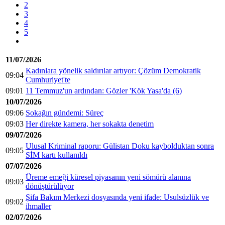
2
3
4
5
11/07/2026
Kadınlara yönelik saldırılar artıyor: Çözüm Demokratik
09:04
Cumhuriyet'te
09:01
11 Temmuz'un ardından: Gözler 'Kök Yasa'da (6)
10/07/2026
09:06
Sokağın gündemi: Süreç
09:03
Her direkte kamera, her sokakta denetim
09/07/2026
Ulusal Kriminal raporu: Gülistan Doku kaybolduktan sonra
09:05
SİM kartı kullanıldı
07/07/2026
Üreme emeği küresel piyasanın yeni sömürü alanına
09:03
dönüştürülüyor
Şifa Bakım Merkezi dosyasında yeni ifade: Usulsüzlük ve
09:02
ihmaller
02/07/2026