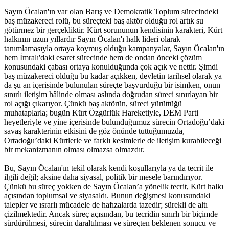
Sayın Öcalan'ın var olan Barış ve Demokratik Toplum sürecindeki
baş müzakereci rolü, bu süreçteki baş aktör olduğu rol artık su
götürmez bir gerçekliktir. Kürt sorununun kendisinin karakteri, Kürt
halkının uzun yıllardır Sayın Öcalan'ı halk lideri olarak
tanımlamasıyla ortaya koymuş olduğu kampanyalar, Sayın Öcalan'ın
hem İmralı'daki esaret sürecinde hem de ondan önceki çözüm
konusundaki çabası ortaya konulduğunda çok açık ve nettir. Şimdi
baş müzakereci olduğu bu kadar açıkken, devletin tarihsel olarak ya
da şu an içerisinde bulunulan süreçte başvurduğu bir isimken, onun
sınırlı iletişim hâlinde olması aslında doğrudan süreci sınırlayan bir
rol açığı çıkarıyor. Çünkü baş aktörün, süreci yürüttüğü
muhataplarla; bugün Kürt Özgürlük Hareketiyle, DEM Parti
heyetleriyle ve yine içerisinde bulunduğumuz sürecin Ortadoğu’daki
savaş karakterinin etkisini de göz önünde tuttuğumuzda,
Ortadoğu’daki Kürtlerle ve farklı kesimlerle de iletişim kurabileceği
bir mekanizmanın olması olmazsa olmazdır.
Bu, Sayın Öcalan'ın tekil olarak kendi koşullarıyla ya da tecrit ile
ilgili değil; aksine daha siyasal, politik bir mesele barındırıyor.
Çünkü bu süreç yokken de Sayın Öcalan’a yönelik tecrit, Kürt halkı
açısından toplumsal ve siyasaldı. Bunun değişmesi konusundaki
talepler ve ısrarlı mücadele de hafızalarda tazedir; sürekli de altı
çizilmektedir. Ancak süreç açısından, bu tecridin sınırlı bir biçimde
sürdürülmesi, sürecin daraltılması ve süreçten beklenen sonucu ve