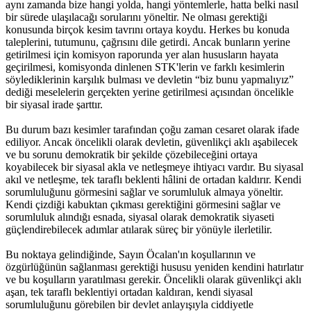
aynı zamanda bize hangi yolda, hangi yöntemlerle, hatta belki nasıl
bir sürede ulaşılacağı sorularını yöneltir. Ne olması gerektiği
konusunda birçok kesim tavrını ortaya koydu. Herkes bu konuda
taleplerini, tutumunu, çağrısını dile getirdi. Ancak bunların yerine
getirilmesi için komisyon raporunda yer alan hususların hayata
geçirilmesi, komisyonda dinlenen STK'lerin ve farklı kesimlerin
söylediklerinin karşılık bulması ve devletin “biz bunu yapmalıyız”
dediği meselelerin gerçekten yerine getirilmesi açısından öncelikle
bir siyasal irade şarttır.
Bu durum bazı kesimler tarafından çoğu zaman cesaret olarak ifade
ediliyor. Ancak öncelikli olarak devletin, güvenlikçi aklı aşabilecek
ve bu sorunu demokratik bir şekilde çözebileceğini ortaya
koyabilecek bir siyasal akla ve netleşmeye ihtiyacı vardır. Bu siyasal
akıl ve netleşme, tek taraflı beklenti hâlini de ortadan kaldırır. Kendi
sorumluluğunu görmesini sağlar ve sorumluluk almaya yöneltir.
Kendi çizdiği kabuktan çıkması gerektiğini görmesini sağlar ve
sorumluluk alındığı esnada, siyasal olarak demokratik siyaseti
güçlendirebilecek adımlar atılarak süreç bir yönüyle ilerletilir.
Bu noktaya gelindiğinde, Sayın Öcalan'ın koşullarının ve
özgürlüğünün sağlanması gerektiği hususu yeniden kendini hatırlatır
ve bu koşulların yaratılması gerekir. Öncelikli olarak güvenlikçi aklı
aşan, tek taraflı beklentiyi ortadan kaldıran, kendi siyasal
sorumluluğunu görebilen bir devlet anlayışıyla ciddiyetle