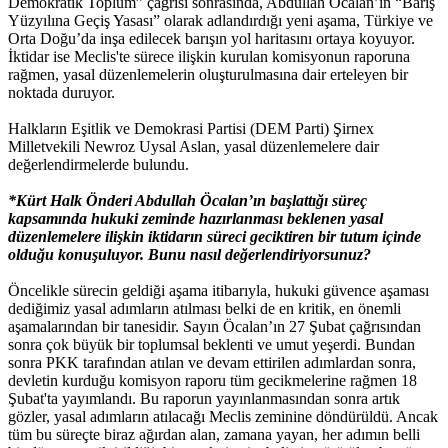
Demokratik Toplum” çağrısı sonrasında, Abdullah Öcalan’ın “Barış
Yüzyılına Geçiş Yasası” olarak adlandırdığı yeni aşama, Türkiye ve
Orta Doğu’da inşa edilecek barışın yol haritasını ortaya koyuyor.
İktidar ise Meclis'te sürece ilişkin kurulan komisyonun raporuna
rağmen, yasal düzenlemelerin oluşturulmasına dair erteleyen bir
noktada duruyor.
Halkların Eşitlik ve Demokrasi Partisi (DEM Parti) Şirnex
Milletvekili Newroz Uysal Aslan, yasal düzenlemelere dair
değerlendirmelerde bulundu.
*Kürt Halk Önderi Abdullah Öcalan’ın başlattığı süreç
kapsamında hukuki zeminde hazırlanması beklenen yasal
düzenlemelere ilişkin iktidarın süreci geciktiren bir tutum içinde
olduğu konuşuluyor. Bunu nasıl değerlendiriyorsunuz?
Öncelikle sürecin geldiği aşama itibarıyla, hukuki güvence aşaması
dediğimiz yasal adımların atılması belki de en kritik, en önemli
aşamalarından bir tanesidir. Sayın Öcalan’ın 27 Şubat çağrısından
sonra çok büyük bir toplumsal beklenti ve umut yeşerdi. Bundan
sonra PKK tarafından atılan ve devam ettirilen adımlardan sonra,
devletin kurduğu komisyon raporu tüm gecikmelerine rağmen 18
Şubat'ta yayımlandı. Bu raporun yayınlanmasından sonra artık
gözler, yasal adımların atılacağı Meclis zeminine döndürüldü. Ancak
tüm bu süreçte biraz ağırdan alan, zamana yayan, her adımın belli