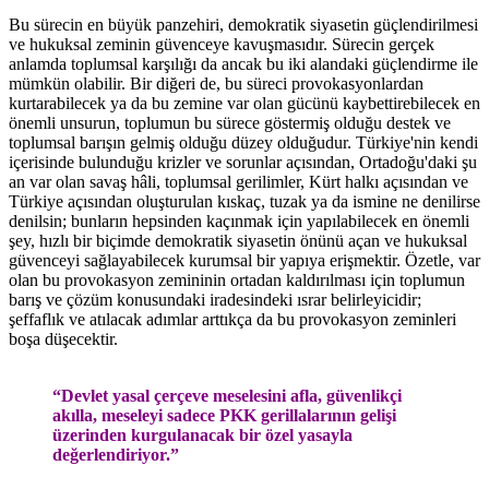
Bu sürecin en büyük panzehiri, demokratik siyasetin güçlendirilmesi
ve hukuksal zeminin güvenceye kavuşmasıdır. Sürecin gerçek
anlamda toplumsal karşılığı da ancak bu iki alandaki güçlendirme ile
mümkün olabilir. Bir diğeri de, bu süreci provokasyonlardan
kurtarabilecek ya da bu zemine var olan gücünü kaybettirebilecek en
önemli unsurun, toplumun bu sürece göstermiş olduğu destek ve
toplumsal barışın gelmiş olduğu düzey olduğudur. Türkiye'nin kendi
içerisinde bulunduğu krizler ve sorunlar açısından, Ortadoğu'daki şu
an var olan savaş hâli, toplumsal gerilimler, Kürt halkı açısından ve
Türkiye açısından oluşturulan kıskaç, tuzak ya da ismine ne denilirse
denilsin; bunların hepsinden kaçınmak için yapılabilecek en önemli
şey, hızlı bir biçimde demokratik siyasetin önünü açan ve hukuksal
güvenceyi sağlayabilecek kurumsal bir yapıya erişmektir. Özetle, var
olan bu provokasyon zemininin ortadan kaldırılması için toplumun
barış ve çözüm konusundaki iradesindeki ısrar belirleyicidir;
şeffaflık ve atılacak adımlar arttıkça da bu provokasyon zeminleri
boşa düşecektir.
“Devlet yasal çerçeve meselesini afla, güvenlikçi
akılla, meseleyi sadece PKK gerillalarının gelişi
üzerinden kurgulanacak bir özel yasayla
değerlendiriyor.”