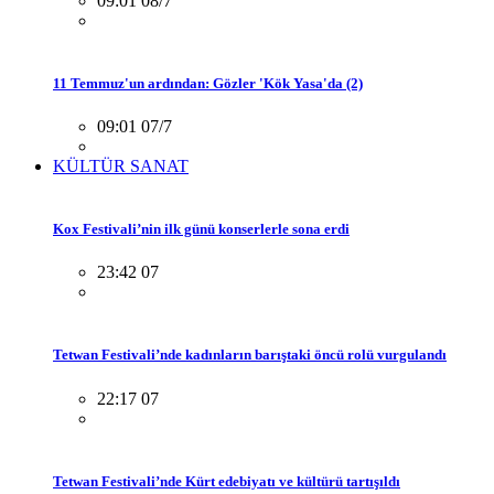
09:01 08/7
11 Temmuz'un ardından: Gözler 'Kök Yasa'da (2)
09:01 07/7
KÜLTÜR SANAT
Kox Festivali’nin ilk günü konserlerle sona erdi
23:42 07
Tetwan Festivali’nde kadınların barıştaki öncü rolü vurgulandı
22:17 07
Tetwan Festivali’nde Kürt edebiyatı ve kültürü tartışıldı