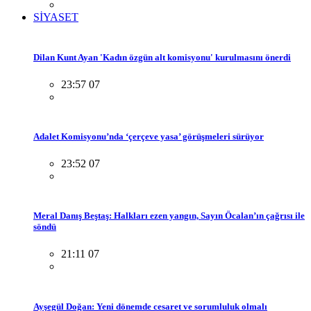
SİYASET
Dilan Kunt Ayan 'Kadın özgün alt komisyonu' kurulmasını önerdi
23:57 07
Adalet Komisyonu’nda ‘çerçeve yasa’ görüşmeleri sürüyor
23:52 07
Meral Danış Beştaş: Halkları ezen yangın, Sayın Öcalan’ın çağrısı ile
söndü
21:11 07
Ayşegül Doğan: Yeni dönemde cesaret ve sorumluluk olmalı