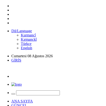
Dil/Language
Kurmancî
Kırmanckî
Türkçe
Englısh
Cumartesi 08 Ağustos 2026
GİRİŞ
ANA SAYFA
GÜNCEL