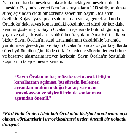
Yani umut hakkı meselesi hâlâ askıda bekleyen meselelerden bir
tanesidir. Baş müzakereci iken bu tartışmaların hâlâ sürüyor olması
süreç açısından ciddi bir zorlama sebebidir. Sayın Öcalan'ın,
özellikle Rojava'ya yapılan saldırılardan sonra, gerçek anlamda
Ortadoğu’daki savaş konusundaki çözümleyici gücü bir kez daha
kendini göstermiştir. Sayın Öcalan'ın içerisinde bulunduğu özgür,
yaşar ve çalışır koşulların statüsü henüz yoktur. Ama Kürt halkı ve
bizler, Sayın Öcalan'ın statü tartışmalarının özgürlükle bir arada
yürütülmesi gerektiğini ve Sayın Öcalan’ın ancak özgür koşullarda
süreci yürütebileceğini ifade ettik. O nedenle sürecin ilerleyebilmesi
ve başarıya ulaşmasını isteyen herkesin, Sayın Öcalan'ın özgürlük
koşullarını talep etmesi elzemdir.
“Sayın Öcalan'ın baş müzakereci olarak iletişim
kanallarının açılması, bu sürecin ilerlemesi
açısından mühim olduğu kadar; var olan
provokasyon ve söylentilerin de sonlanması
açısından önemli.”
*Kürt Halk Önderi Abdullah Öcalan'ın iletişim kanallarının açık
olması, görüşmelerini gerçekleştirmesi neden önemli bir noktada
duruyor?