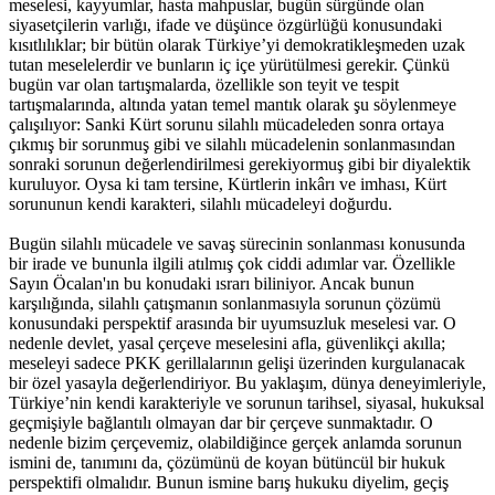
meselesi, kayyumlar, hasta mahpuslar, bugün sürgünde olan
siyasetçilerin varlığı, ifade ve düşünce özgürlüğü konusundaki
kısıtlılıklar; bir bütün olarak Türkiye’yi demokratikleşmeden uzak
tutan meselelerdir ve bunların iç içe yürütülmesi gerekir. Çünkü
bugün var olan tartışmalarda, özellikle son teyit ve tespit
tartışmalarında, altında yatan temel mantık olarak şu söylenmeye
çalışılıyor: Sanki Kürt sorunu silahlı mücadeleden sonra ortaya
çıkmış bir sorunmuş gibi ve silahlı mücadelenin sonlanmasından
sonraki sorunun değerlendirilmesi gerekiyormuş gibi bir diyalektik
kuruluyor. Oysa ki tam tersine, Kürtlerin inkârı ve imhası, Kürt
sorununun kendi karakteri, silahlı mücadeleyi doğurdu.
Bugün silahlı mücadele ve savaş sürecinin sonlanması konusunda
bir irade ve bununla ilgili atılmış çok ciddi adımlar var. Özellikle
Sayın Öcalan'ın bu konudaki ısrarı biliniyor. Ancak bunun
karşılığında, silahlı çatışmanın sonlanmasıyla sorunun çözümü
konusundaki perspektif arasında bir uyumsuzluk meselesi var. O
nedenle devlet, yasal çerçeve meselesini afla, güvenlikçi akılla;
meseleyi sadece PKK gerillalarının gelişi üzerinden kurgulanacak
bir özel yasayla değerlendiriyor. Bu yaklaşım, dünya deneyimleriyle,
Türkiye’nin kendi karakteriyle ve sorunun tarihsel, siyasal, hukuksal
geçmişiyle bağlantılı olmayan dar bir çerçeve sunmaktadır. O
nedenle bizim çerçevemiz, olabildiğince gerçek anlamda sorunun
ismini de, tanımını da, çözümünü de koyan bütüncül bir hukuk
perspektifi olmalıdır. Bunun ismine barış hukuku diyelim, geçiş