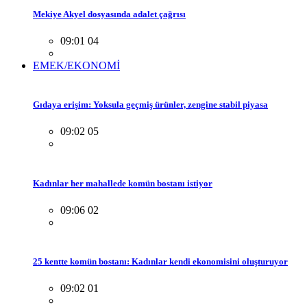
Mekiye Akyel dosyasında adalet çağrısı
09:01 04
EMEK/EKONOMİ
Gıdaya erişim: Yoksula geçmiş ürünler, zengine stabil piyasa
09:02 05
Kadınlar her mahallede komün bostanı istiyor
09:06 02
25 kentte komün bostanı: Kadınlar kendi ekonomisini oluşturuyor
09:02 01