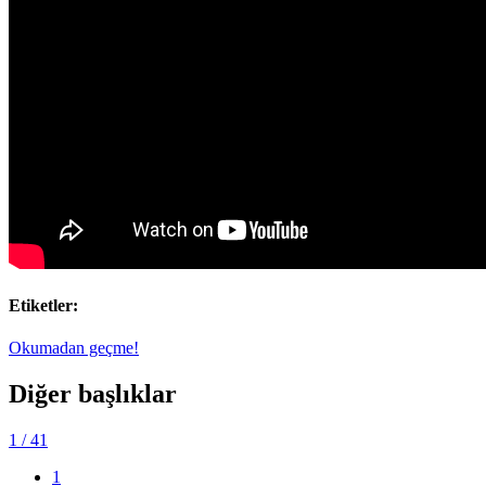
Etiketler:
Okumadan geçme!
Diğer başlıklar
1
/ 41
1