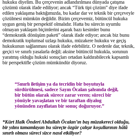
hukuku diyelim. Bu çerçevenin adlandırılması dünyada çatışma
çözümü olarak ifade ediliyor; ancak “Türk tipi çözüm” diye ifade
edilen yaklaşıma baktığımızda, bu kadar dar ve teknik bir çerçeveyle
çözülmesi mümkün değildir. Bizim çerçevemiz, bütüncül hukuka
uygun geniş bir perspektif olmalıdır. Hatta bu sürecin uyumlu
olmayan yaklaşım biçimlerini aşarak bazı kesimler bunu
“demokratik dönüşüm paketi” olarak ifade ediyor; ancak biz bunu
demokratik toplumsal uzlaşı hukuku, müzakere hukuku ve geçiş
hukukunun sağlanması olarak ifade edebiliriz. O nedenle dar, teknik,
geçici ve sınırlı yasalarla değil; aksine bütüncül hukukla, sorunun
yaratmış olduğu hukuki sonuçları ortadan kaldırabilecek kapsamlı
bir perspektifle çözüm mümkündür diyoruz.
“Sınırlı iletişim ya da tecridin bir boyutuyla
sürdürülmesi, sadece Sayın Öcalan şahsında değil,
bir bütün olarak sürece zarar veren; süreci bir
yönüyle yavaşlatan ve bir taraftan diyalog
yönünden zayıflatan bir sonuç doğuruyor.”
*Kürt Halk Önderi Abdullah Öcalan’ın baş müzakereci olduğu,
bir yılını tamamlayan bu süreçte özgür çalışır koşullarının hâlâ
sınırlı olması süreci sizce nasıl etkiliyor?