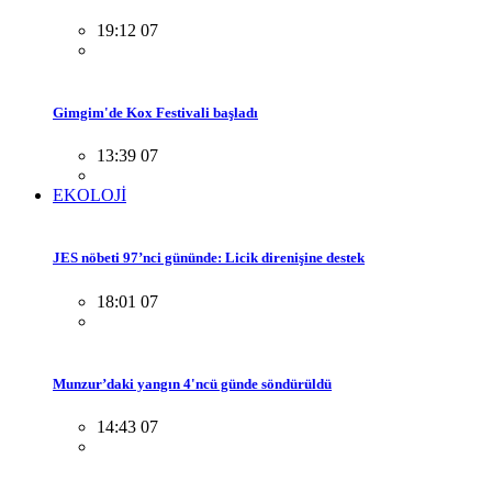
19:12 07
Gimgim'de Kox Festivali başladı
13:39 07
EKOLOJİ
JES nöbeti 97’nci gününde: Licik direnişine destek
18:01 07
Munzur’daki yangın 4'ncü günde söndürüldü
14:43 07