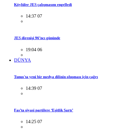
Köylüler JES çalışmasını engelledi
14:37 07
JES direnişi 96’ncı gününde
19:04 06
DÜNYA
Tunus'ta yeni bir medya dilinin oluşması için çağrı
14:39 07
Fas’ta siyasi partilere ‘Eşitlik Şartı’
14:25 07