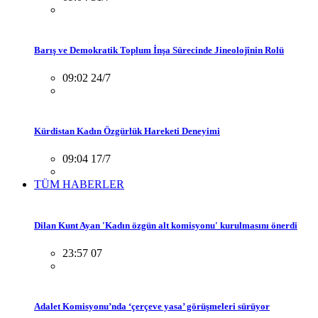
Barış ve Demokratik Toplum İnşa Sürecinde Jineolojînin Rolü
09:02 24/7
Kürdistan Kadın Özgürlük Hareketi Deneyimi
09:04 17/7
TÜM HABERLER
Dilan Kunt Ayan 'Kadın özgün alt komisyonu' kurulmasını önerdi
23:57 07
Adalet Komisyonu’nda ‘çerçeve yasa’ görüşmeleri sürüyor