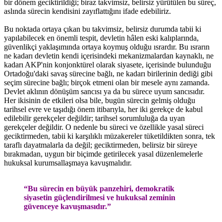
bir dönem geciktirildiği; biraz takvimsiz, belirsiz yürütülen bu süreç,
aslında sürecin kendisini zayıflattığını ifade edebiliriz.
Bu noktada ortaya çıkan bu takvimsiz, belirsiz durumda tabii ki
yapılabilecek en önemli tespit, devletin hâlen eski kalıplarında,
güvenlikçi yaklaşımında ortaya koymuş olduğu ısrardır. Bu ısrarın
ne kadarı devletin kendi içerisindeki mekanizmalardan kaynaklı, ne
kadarı AKP'nin konjonktürel olarak siyasete, içerisinde bulunduğu
Ortadoğu'daki savaş sürecine bağlı, ne kadarı birilerinin dediği gibi
seçim sürecine bağlı; birçok etmeni olan bir mesele aynı zamanda.
Devlet aklının dönüşüm sancısı ya da bu sürece uyum sancısıdır.
Her ikisinin de etkileri olsa bile, bugün sürecin gelmiş olduğu
tarihsel evre ve taşıdığı önem itibarıyla, her iki gerekçe de kabul
edilebilir gerekçeler değildir; tarihsel sorumluluğa da uyan
gerekçeler değildir. O nedenle bu süreci ve özellikle yasal süreci
geciktirmeden, tabii ki karşılıklı müzakereler tüketildikten sonra, tek
taraflı dayatmalarla da değil; geciktirmeden, belirsiz bir süreye
bırakmadan, uygun bir biçimde getirilecek yasal düzenlemelerle
hukuksal kurumsallaşmaya kavuşmalıdır.
“Bu sürecin en büyük panzehiri, demokratik
siyasetin güçlendirilmesi ve hukuksal zeminin
güvenceye kavuşmasıdır.”