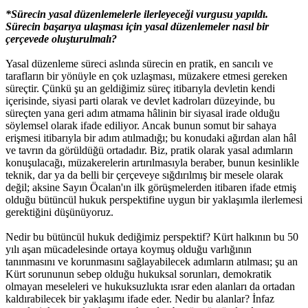
*Sürecin yasal düzenlemelerle ilerleyeceği vurgusu yapıldı.
Sürecin başarıya ulaşması için yasal düzenlemeler nasıl bir
çerçevede oluşturulmalı?
Yasal düzenleme süreci aslında sürecin en pratik, en sancılı ve
tarafların bir yönüyle en çok uzlaşması, müzakere etmesi gereken
süreçtir. Çünkü şu an geldiğimiz süreç itibarıyla devletin kendi
içerisinde, siyasi parti olarak ve devlet kadroları düzeyinde, bu
süreçten yana geri adım atmama hâlinin bir siyasal irade olduğu
söylemsel olarak ifade ediliyor. Ancak bunun somut bir sahaya
erişmesi itibarıyla bir adım atılmadığı; bu konudaki ağırdan alan hâl
ve tavrın da görüldüğü ortadadır. Biz, pratik olarak yasal adımların
konuşulacağı, müzakerelerin artırılmasıyla beraber, bunun kesinlikle
teknik, dar ya da belli bir çerçeveye sığdırılmış bir mesele olarak
değil; aksine Sayın Öcalan'ın ilk görüşmelerden itibaren ifade etmiş
olduğu bütüncül hukuk perspektifine uygun bir yaklaşımla ilerlemesi
gerektiğini düşünüyoruz.
Nedir bu bütüncül hukuk dediğimiz perspektif? Kürt halkının bu 50
yılı aşan mücadelesinde ortaya koymuş olduğu varlığının
tanınmasını ve korunmasını sağlayabilecek adımların atılması; şu an
Kürt sorununun sebep olduğu hukuksal sorunları, demokratik
olmayan meseleleri ve hukuksuzlukta ısrar eden alanları da ortadan
kaldırabilecek bir yaklaşımı ifade eder. Nedir bu alanlar? İnfaz