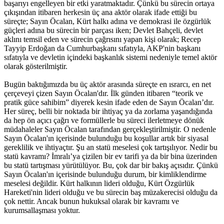
başarıyı engelleyen bir etki yaratmaktadır. Çünkü bu sürecin ortaya
çıkışından itibaren herkesin üç ana aktör olarak ifade ettiği bu
süreçte; Sayın Öcalan, Kürt halkı adına ve demokrasi ile özgürlük
güçleri adına bu sürecin bir parçası iken; Devlet Bahçeli, devlet
aklını temsil eden ve sürecin çağrısını yapan kişi olarak; Recep
Tayyip Erdoğan da Cumhurbaşkanı sıfatıyla, AKP'nin başkanı
sıfatıyla ve devletin içindeki başkanlık sistemi nedeniyle temel aktör
olarak gösterilmiştir.
Bugün baktığımızda bu üç aktör arasında süreçte en ısrarcı, en net
çerçeveyi çizen Sayın Öcalan'dır. İlk günden itibaren “teorik ve
pratik güce sahibim” diyerek kesin ifade eden de Sayın Öcalan’dır.
Her süreç, belli bir noktada bir ihtiyaç ya da zorlama yaşandığında
da hep ön açıcı çağrı ve formüllerle bu süreci ilerletmeye dönük
müdahaleler Sayın Öcalan tarafından gerçekleştirilmiştir. O nedenle
Sayın Öcalan'ın içerisinde bulunduğu bu koşullar artık bir siyasal
gereklilik ve ihtiyaçtır. Şu an statü meselesi çok tartışılıyor. Nedir bu
statü kavramı? İmralı’ya çizilen bir ev tarifi ya da bir bina üzerinden
bu statü tartışması yürütülüyor. Bu, çok dar bir bakış açısıdır. Çünkü
Sayın Öcalan'ın içerisinde bulunduğu durum, bir kimliklendirme
meselesi değildir. Kürt halkının lideri olduğu, Kürt Özgürlük
Hareketi'nin lideri olduğu ve bu sürecin baş müzakerecisi olduğu da
çok nettir. Ancak bunun hukuksal olarak bir kavramı ve
kurumsallaşması yoktur.