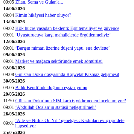
09:05
Zîlan, Sema ve Gulan'a...
14/06/2026
09:04
Kimin hikâyesi haber oluyor?
13/06/2026
09:02
Kök hücre yasadan beklenti: Eşit temsiliyet ve güvence
09:01
‘Uyuşturucuya karşı mahallelerde örgütlenmeliyiz’
12/06/2026
09:01
‘Barışın mimarı üzerine düşeni yaptı, sıra devlette’
09/06/2026
09:01
Market ve mağaza sektöründe emek sömürüsü
02/06/2026
09:08
Gülistan Doku dosyasında Rojwelat Kızmaz gelişmesi!
30/05/2026
09:05
Balık Bendi’nde doğanın eşsiz uyumu
29/05/2026
11:50
Gülistan Doku’nun SIM kartı 6 yıldır neden incelenmiyor?
09:01
‘Abdullah Öcalan’ın statüsü netleştirilmeli’
26/05/2026
‘Aile ve Nüfus On Yılı’ genelgesi: Kadınları ev içi şiddete
09:01
hapsediyor
25/05/2026