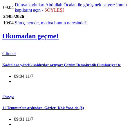
Dünya kadınları Abdullah Öcalan ile görüşmek istiyor: İmralı
09:04
kapılarını açın -
SÖYLEŞİ
24/05/2026
10:04
Süreç nerede, medya bunun neresinde?
Okumadan geçme!
Güncel
Kadınlara yönelik saldırılar artıyor: Çözüm Demokratik Cumhuriyet'te
09:04 11/7
Dosya
11 Temmuz'un ardından: Gözler 'Kök Yasa'da (6)
09:01 11/7