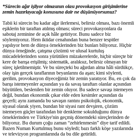
*Sürecin ağır işliyor olmasının olası provokasyon girişimlerine
zemin hazırlayacağı konusuna dair ne düşünüyorsunuz?
Tabii ki sürecin bu kadar ağır ilerlemesi, belirsiz olması, bazı önemli
eşiklerin bir taraftan atılmış olması; süreci provokasyonlara da
sabotaj zeminine de açık hâle getiriyor. Bunu sadece biz
söylemiyoruz. Hem iktidar cenahından buna benzer tespitler
yapılıyor hem de dünya örneklerinden biz bunları biliyoruz. Hiçbir
dünya örneğinde, çatışma çözümü ve ulusal kurtuluş
mücadelelerinden sonra yürütülen müzakerelerde, hiçbir süreçte bir
kere de barışa erişilmiş; sistematik, aralıksız, belirsiz olmayan bir
süreç işletilmemiştir. Ve bu süreçteki bu ağırdan alma hâli sürdükçe,
olay işin gerçek taraflarının beyanlarını da aşan; kimi söylenti,
gerilim, provokasyon diyeceğimiz bir zemin yaratıyor. Bu, en çok da
barışı istemeyenler açısından ya da savaş taraftarı olanlar açısından
büyütülen, beslenilen bir zemin oluyor. Bu sadece savaşı istemeyen
değil, bundan ekonomik çıkar elde eden kesimler açısından da
geçerli; aynı zamanda bu savaşın rantını psikolojik, ekonomik,
siyasal olarak yiyen, bundan bir siyasi rant devşiren, çözüm
istemeyen güçler tarafından bir denkleme sokulduğunu dünya
örneklerinden ve Türkiye'nin geçmiş dönemdeki süreçlerinden de
biliyoruz. Bu durum çoğu zaman “zehirlenmesin” diye tarif edildi.
Bazen Numan Kurtulmuş bunu söyledi; bazı farklı köşe yazılarında
ve televizyon programlarında da bu dile getirildi.