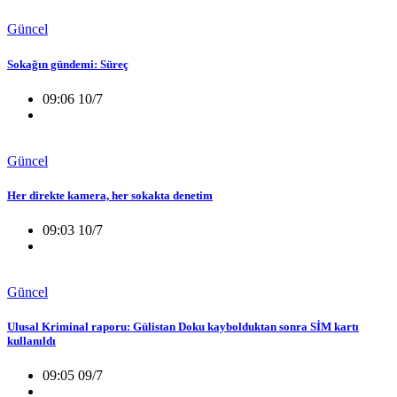
Güncel
Sokağın gündemi: Süreç
09:06 10/7
Güncel
Her direkte kamera, her sokakta denetim
09:03 10/7
Güncel
Ulusal Kriminal raporu: Gülistan Doku kaybolduktan sonra SİM kartı
kullanıldı
09:05 09/7